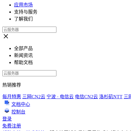
应用市场
支持与服务
了解我们
全部产品
新闻资讯
帮助文档
热销推荐
每月特惠
三网CN2云
宁波 · 电信云
电信CN2云
洛杉矶NTT
三
文档中心
控制台
登录
免费注册