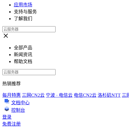
应用市场
支持与服务
了解我们
全部产品
新闻资讯
帮助文档
热销推荐
每月特惠
三网CN2云
宁波 · 电信云
电信CN2云
洛杉矶NTT
三
文档中心
控制台
登录
免费注册