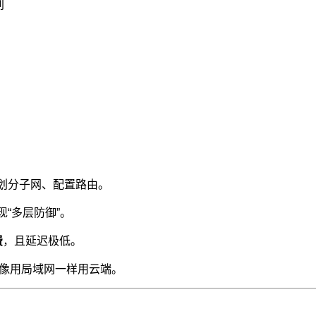
别
、划分子网、配置路由。
现“多层防御”。
费
，且延迟极低。
，像用局域网一样用云端。