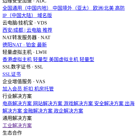
边缘安全加速 · ADC
全国通用（中国内地）
中国境外（亚太）
欧洲/北美
高防
IP（中国大陆）
域名版
云电脑/挂机宝 · VDS
西安/成都 | 云电脑
推荐
NAT转发服务器 · NAT
德阳NAT · 铂金
最新
轻量虚拟主机 · LWH
香港虚拟主机
轻量型
美国虚拟主机
轻量型
SSL数字证书 · SSL
SSL证书
企业增值服务 · VAS
加入会员
折扣
机房托管
行业解决方案
电商解决方案
网站解决方案
游戏解决方案
安全解决方案
出海
解决方案
金融解决方案
政企解决方案
通用解决方案
工业解决方案
生态合作