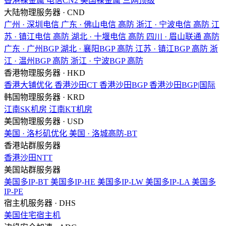
香港裸金属
电信CN2
美国裸金属
三网顶级
大陆物理服务器 · CND
广州 · 深圳电信
广东 · 佛山电信
高防
浙江 · 宁波电信
高防
江
苏 · 镇江电信
高防
湖北 · 十堰电信
高防
四川 · 眉山联通
高防
广东 · 广州BGP
湖北 · 襄阳BGP
高防
江苏 · 镇江BGP
高防
浙
江 · 温州BGP
高防
浙江 · 宁波BGP
高防
香港物理服务器 · HKD
香港大铺优化
香港沙田CT
香港沙田BGP
香港沙田BGP|国际
韩国物理服务器 · KRD
江南SK机房
江南KT机房
美国物理服务器 · USD
美国 · 洛杉矶优化
美国 · 洛城高防-BT
香港站群服务器
香港沙田NTT
美国站群服务器
美国多IP-BT
美国多IP-HE
美国多IP-LW
美国多IP-LA
美国多
IP-PE
宿主机服务器 · DHS
美国住宅宿主机