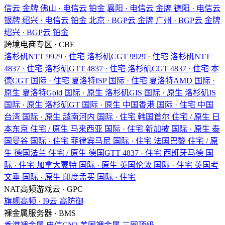
信云
金牌
佛山 · 电信云
铂金
襄阳 · 电信云
金牌
德阳 · 电信云
银牌
绍兴 · 电信云
铂金
北京 · BGP云
金牌
广州 · BGP云
金牌
绍兴 · BGP云
铂金
跨境电商专区 · CBE
洛杉矶NTT
9929 · 住宅
洛杉矶CGT
9929 · 住宅
洛杉矶NTT
4837 · 住宅
洛杉矶GTT
4837 · 住宅
洛杉矶CGT
4837 · 住宅
本
德CGT
国际 · 住宅
夏洛特ISP
国际 · 住宅
夏洛特AMD
国际 ·
原生
夏洛特Gold
国际 · 原生
洛杉矶GIS
国际 · 原生
洛杉矶IS
国际 · 原生
洛杉矶GT
国际 · 原生
中国香港
国际 · 住宅
中国
台湾
国际 · 原生
越南河内
国际 · 住宅
韩国首尔
住宅 / 原生
日
本东京
住宅 / 原生
马来西亚
国际 · 住宅
新加披
国际 · 原生
泰
国曼谷
国际 · 住宅
菲律宾马尼
国际 · 住宅
法国巴黎
住宅 / 原
生
德国法兰
住宅 / 原生
德国GTT
4837 · 住宅
西班牙马德
国
际 · 住宅
加拿大蒙特
国际 · 原生
英国伦敦
国际 · 住宅
英国考
文垂
国际 · 原生
印度孟买
国际 · 住宅
NAT高频游戏云 · GPC
旗舰高频 · I9云
高防御
裸金属服务器 · BMS