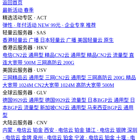
返回首页
最新活动
春季
精选活动专区 · ACT
弹性 · 年付活动
NEW
99元 · 企业专享
推荐
轻量云服务器 · SAS
香港轻量云
广播
日本轻量云
广播
美国轻量云
原生
香港云服务器 · HKV
电信CN2云
通用型
精品CN2云
通用型
精品CN2云
流量型
直
连大宽带
500M
三网高防云
200G
美国云服务器 · USV
三网精品云
通用型
三网CN2云
通用型
三网高防云
200G
精品
大宽带
1024M
CN2大宽带
1024M
高防大宽带
500M
全球云服务器 · GLV
德国9929云
通用型
德国9929云
流量型
日本BGP云
通用型
日
本BGP云
流量型
新加坡CN2云
通用型
马来西亚BGP云
通用
型
大陆云服务器 · CNV
内蒙 · 电信云
铂金
西安 · 电信云
铂金
镇江 · 电信云
银牌
深圳
· 电信云
金牌
泉州 · 电信云
铂金
宁波 · 电信云
铂金
十堰 · 电