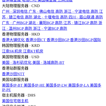
香港裸金属
电信CN2
美国裸金属
三网顶级
大陆物理服务器 · CND
广州 · 深圳电信
广东 · 佛山电信
高防
浙江 · 宁波电信
高防
江
苏 · 镇江电信
高防
湖北 · 十堰电信
高防
四川 · 眉山联通
高防
广东 · 广州BGP
湖北 · 襄阳BGP
高防
江苏 · 镇江BGP
高防
浙
江 · 温州BGP
高防
浙江 · 宁波BGP
高防
香港物理服务器 · HKD
香港大铺优化
香港沙田CT
香港沙田BGP
香港沙田BGP|国际
韩国物理服务器 · KRD
江南SK机房
江南KT机房
美国物理服务器 · USD
美国 · 洛杉矶优化
美国 · 洛城高防-BT
香港站群服务器
香港沙田NTT
美国站群服务器
美国多IP-BT
美国多IP-HE
美国多IP-LW
美国多IP-LA
美国多
IP-PE
宿主机服务器 · DHS
美国住宅宿主机