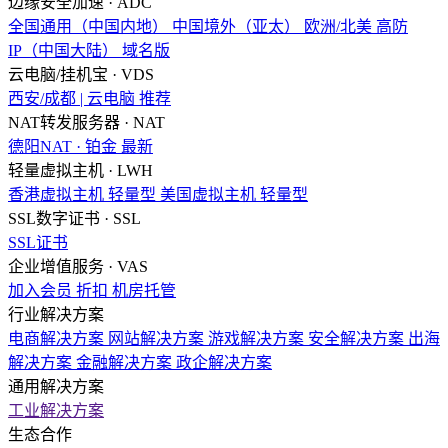
边缘安全加速 · ADC
全国通用（中国内地）
中国境外（亚太）
欧洲/北美
高防
IP（中国大陆）
域名版
云电脑/挂机宝 · VDS
西安/成都 | 云电脑
推荐
NAT转发服务器 · NAT
德阳NAT · 铂金
最新
轻量虚拟主机 · LWH
香港虚拟主机
轻量型
美国虚拟主机
轻量型
SSL数字证书 · SSL
SSL证书
企业增值服务 · VAS
加入会员
折扣
机房托管
行业解决方案
电商解决方案
网站解决方案
游戏解决方案
安全解决方案
出海
解决方案
金融解决方案
政企解决方案
通用解决方案
工业解决方案
生态合作