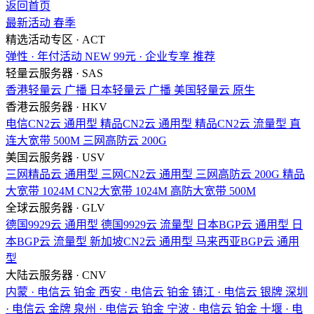
返回首页
最新活动
春季
精选活动专区 · ACT
弹性 · 年付活动
NEW
99元 · 企业专享
推荐
轻量云服务器 · SAS
香港轻量云
广播
日本轻量云
广播
美国轻量云
原生
香港云服务器 · HKV
电信CN2云
通用型
精品CN2云
通用型
精品CN2云
流量型
直
连大宽带
500M
三网高防云
200G
美国云服务器 · USV
三网精品云
通用型
三网CN2云
通用型
三网高防云
200G
精品
大宽带
1024M
CN2大宽带
1024M
高防大宽带
500M
全球云服务器 · GLV
德国9929云
通用型
德国9929云
流量型
日本BGP云
通用型
日
本BGP云
流量型
新加坡CN2云
通用型
马来西亚BGP云
通用
型
大陆云服务器 · CNV
内蒙 · 电信云
铂金
西安 · 电信云
铂金
镇江 · 电信云
银牌
深圳
· 电信云
金牌
泉州 · 电信云
铂金
宁波 · 电信云
铂金
十堰 · 电