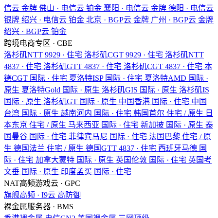
信云
金牌
佛山 · 电信云
铂金
襄阳 · 电信云
金牌
德阳 · 电信云
银牌
绍兴 · 电信云
铂金
北京 · BGP云
金牌
广州 · BGP云
金牌
绍兴 · BGP云
铂金
跨境电商专区 · CBE
洛杉矶NTT
9929 · 住宅
洛杉矶CGT
9929 · 住宅
洛杉矶NTT
4837 · 住宅
洛杉矶GTT
4837 · 住宅
洛杉矶CGT
4837 · 住宅
本
德CGT
国际 · 住宅
夏洛特ISP
国际 · 住宅
夏洛特AMD
国际 ·
原生
夏洛特Gold
国际 · 原生
洛杉矶GIS
国际 · 原生
洛杉矶IS
国际 · 原生
洛杉矶GT
国际 · 原生
中国香港
国际 · 住宅
中国
台湾
国际 · 原生
越南河内
国际 · 住宅
韩国首尔
住宅 / 原生
日
本东京
住宅 / 原生
马来西亚
国际 · 住宅
新加披
国际 · 原生
泰
国曼谷
国际 · 住宅
菲律宾马尼
国际 · 住宅
法国巴黎
住宅 / 原
生
德国法兰
住宅 / 原生
德国GTT
4837 · 住宅
西班牙马德
国
际 · 住宅
加拿大蒙特
国际 · 原生
英国伦敦
国际 · 住宅
英国考
文垂
国际 · 原生
印度孟买
国际 · 住宅
NAT高频游戏云 · GPC
旗舰高频 · I9云
高防御
裸金属服务器 · BMS