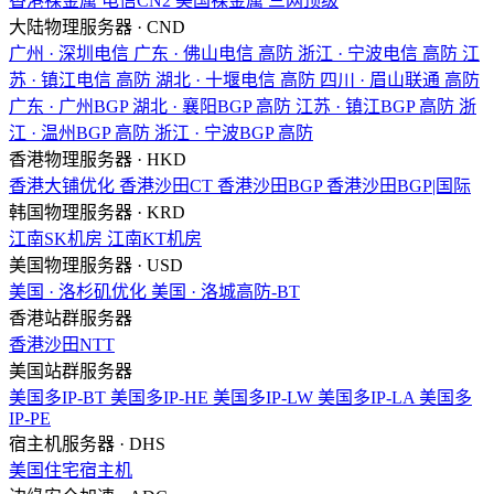
香港裸金属
电信CN2
美国裸金属
三网顶级
大陆物理服务器 · CND
广州 · 深圳电信
广东 · 佛山电信
高防
浙江 · 宁波电信
高防
江
苏 · 镇江电信
高防
湖北 · 十堰电信
高防
四川 · 眉山联通
高防
广东 · 广州BGP
湖北 · 襄阳BGP
高防
江苏 · 镇江BGP
高防
浙
江 · 温州BGP
高防
浙江 · 宁波BGP
高防
香港物理服务器 · HKD
香港大铺优化
香港沙田CT
香港沙田BGP
香港沙田BGP|国际
韩国物理服务器 · KRD
江南SK机房
江南KT机房
美国物理服务器 · USD
美国 · 洛杉矶优化
美国 · 洛城高防-BT
香港站群服务器
香港沙田NTT
美国站群服务器
美国多IP-BT
美国多IP-HE
美国多IP-LW
美国多IP-LA
美国多
IP-PE
宿主机服务器 · DHS
美国住宅宿主机