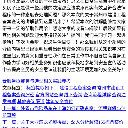
了解才是最为稳妥的一种做法哈！总之在日常生活当中不管是
买房子还是做一些其他的决定都应该秉承真实有效且符合法律
程序的一种态度去处理问题！那么本次的关于常州市建设工程
备案查询的讲解就到这里结束了！希望本次的讲解能够给大家
带来一定的帮助作用哈！感谢大家的收看与阅读！后续如果有
其他相关问题欢迎大家持续关注与提问！我们共同学习一起进
步哈！下次再会啦！祝您生活愉快！！那么我们从这个系列的
介绍内容里已经很明显看出建筑安全的宣传和相关知识学习在
这里起到的意义和重要性我们在日常工作中不但要提高自身工
作能力学习好相关业务知识也应该积极地参与到安全宣传活动
中去提高全民的安全意识让我们的生活环境更加的安全美好！
云服务器部署与选型相关实践参考
文章标签：
标签提取如下： 建设工程备案查询
常州市建设工
程备案查询途径
官方网站查询
线下查询
查询流程详解
查询注
意事项
其他查询渠道
建筑安全宣传
上一篇：外省市危险品车在上海如何正确备案：流程详解与注
意事项
下一篇：关于大亚湾龙光城楼盘：深入分析解读155栋备案价