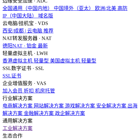
边缘安全加速 · ADC
全国通用（中国内地）
中国境外（亚太）
欧洲/北美
高防
IP（中国大陆）
域名版
云电脑/挂机宝 · VDS
西安/成都 | 云电脑
推荐
NAT转发服务器 · NAT
德阳NAT · 铂金
最新
轻量虚拟主机 · LWH
香港虚拟主机
轻量型
美国虚拟主机
轻量型
SSL数字证书 · SSL
SSL证书
企业增值服务 · VAS
加入会员
折扣
机房托管
行业解决方案
电商解决方案
网站解决方案
游戏解决方案
安全解决方案
出海
解决方案
金融解决方案
政企解决方案
通用解决方案
工业解决方案
生态合作