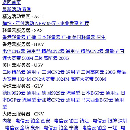
返回首页
最新活动
春季
精选活动专区 · ACT
弹性 · 年付活动
NEW
99元 · 企业专享
推荐
轻量云服务器 · SAS
香港轻量云
广播
日本轻量云
广播
美国轻量云
原生
香港云服务器 · HKV
电信CN2云
通用型
精品CN2云
通用型
精品CN2云
流量型
直
连大宽带
500M
三网高防云
200G
美国云服务器 · USV
三网精品云
通用型
三网CN2云
通用型
三网高防云
200G
精品
大宽带
1024M
CN2大宽带
1024M
高防大宽带
500M
全球云服务器 · GLV
德国9929云
通用型
德国9929云
流量型
日本BGP云
通用型
日
本BGP云
流量型
新加坡CN2云
通用型
马来西亚BGP云
通用
型
大陆云服务器 · CNV
内蒙 · 电信云
铂金
西安 · 电信云
铂金
镇江 · 电信云
银牌
深圳
· 电信云
金牌
泉州 · 电信云
铂金
宁波 · 电信云
铂金
十堰 · 电