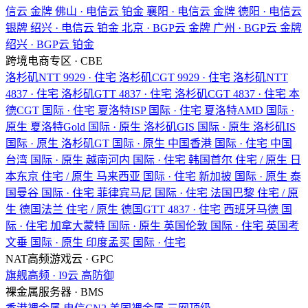
信云
金牌
佛山 · 电信云
铂金
襄阳 · 电信云
金牌
德阳 · 电信云
银牌
绍兴 · 电信云
铂金
北京 · BGP云
金牌
广州 · BGP云
金牌
绍兴 · BGP云
铂金
跨境电商专区 · CBE
洛杉矶NTT
9929 · 住宅
洛杉矶CGT
9929 · 住宅
洛杉矶NTT
4837 · 住宅
洛杉矶GTT
4837 · 住宅
洛杉矶CGT
4837 · 住宅
本
德CGT
国际 · 住宅
夏洛特ISP
国际 · 住宅
夏洛特AMD
国际 ·
原生
夏洛特Gold
国际 · 原生
洛杉矶GIS
国际 · 原生
洛杉矶IS
国际 · 原生
洛杉矶GT
国际 · 原生
中国香港
国际 · 住宅
中国
台湾
国际 · 原生
越南河内
国际 · 住宅
韩国首尔
住宅 / 原生
日
本东京
住宅 / 原生
马来西亚
国际 · 住宅
新加披
国际 · 原生
泰
国曼谷
国际 · 住宅
菲律宾马尼
国际 · 住宅
法国巴黎
住宅 / 原
生
德国法兰
住宅 / 原生
德国GTT
4837 · 住宅
西班牙马德
国
际 · 住宅
加拿大蒙特
国际 · 原生
英国伦敦
国际 · 住宅
英国考
文垂
国际 · 原生
印度孟买
国际 · 住宅
NAT高频游戏云 · GPC
旗舰高频 · I9云
高防御
裸金属服务器 · BMS