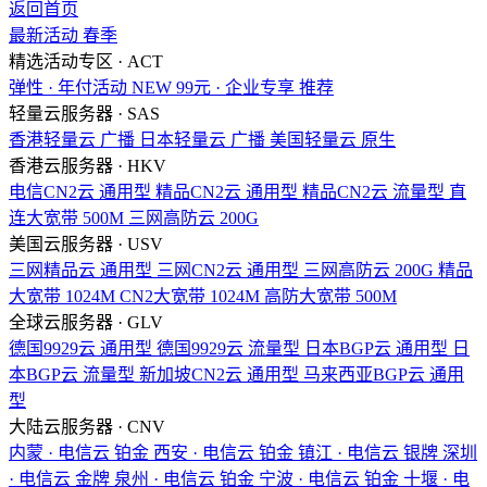
返回首页
最新活动
春季
精选活动专区 · ACT
弹性 · 年付活动
NEW
99元 · 企业专享
推荐
轻量云服务器 · SAS
香港轻量云
广播
日本轻量云
广播
美国轻量云
原生
香港云服务器 · HKV
电信CN2云
通用型
精品CN2云
通用型
精品CN2云
流量型
直
连大宽带
500M
三网高防云
200G
美国云服务器 · USV
三网精品云
通用型
三网CN2云
通用型
三网高防云
200G
精品
大宽带
1024M
CN2大宽带
1024M
高防大宽带
500M
全球云服务器 · GLV
德国9929云
通用型
德国9929云
流量型
日本BGP云
通用型
日
本BGP云
流量型
新加坡CN2云
通用型
马来西亚BGP云
通用
型
大陆云服务器 · CNV
内蒙 · 电信云
铂金
西安 · 电信云
铂金
镇江 · 电信云
银牌
深圳
· 电信云
金牌
泉州 · 电信云
铂金
宁波 · 电信云
铂金
十堰 · 电