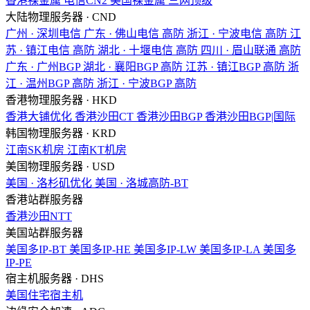
香港裸金属
电信CN2
美国裸金属
三网顶级
大陆物理服务器 · CND
广州 · 深圳电信
广东 · 佛山电信
高防
浙江 · 宁波电信
高防
江
苏 · 镇江电信
高防
湖北 · 十堰电信
高防
四川 · 眉山联通
高防
广东 · 广州BGP
湖北 · 襄阳BGP
高防
江苏 · 镇江BGP
高防
浙
江 · 温州BGP
高防
浙江 · 宁波BGP
高防
香港物理服务器 · HKD
香港大铺优化
香港沙田CT
香港沙田BGP
香港沙田BGP|国际
韩国物理服务器 · KRD
江南SK机房
江南KT机房
美国物理服务器 · USD
美国 · 洛杉矶优化
美国 · 洛城高防-BT
香港站群服务器
香港沙田NTT
美国站群服务器
美国多IP-BT
美国多IP-HE
美国多IP-LW
美国多IP-LA
美国多
IP-PE
宿主机服务器 · DHS
美国住宅宿主机