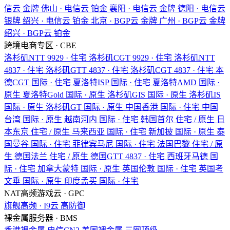
信云
金牌
佛山 · 电信云
铂金
襄阳 · 电信云
金牌
德阳 · 电信云
银牌
绍兴 · 电信云
铂金
北京 · BGP云
金牌
广州 · BGP云
金牌
绍兴 · BGP云
铂金
跨境电商专区 · CBE
洛杉矶NTT
9929 · 住宅
洛杉矶CGT
9929 · 住宅
洛杉矶NTT
4837 · 住宅
洛杉矶GTT
4837 · 住宅
洛杉矶CGT
4837 · 住宅
本
德CGT
国际 · 住宅
夏洛特ISP
国际 · 住宅
夏洛特AMD
国际 ·
原生
夏洛特Gold
国际 · 原生
洛杉矶GIS
国际 · 原生
洛杉矶IS
国际 · 原生
洛杉矶GT
国际 · 原生
中国香港
国际 · 住宅
中国
台湾
国际 · 原生
越南河内
国际 · 住宅
韩国首尔
住宅 / 原生
日
本东京
住宅 / 原生
马来西亚
国际 · 住宅
新加披
国际 · 原生
泰
国曼谷
国际 · 住宅
菲律宾马尼
国际 · 住宅
法国巴黎
住宅 / 原
生
德国法兰
住宅 / 原生
德国GTT
4837 · 住宅
西班牙马德
国
际 · 住宅
加拿大蒙特
国际 · 原生
英国伦敦
国际 · 住宅
英国考
文垂
国际 · 原生
印度孟买
国际 · 住宅
NAT高频游戏云 · GPC
旗舰高频 · I9云
高防御
裸金属服务器 · BMS