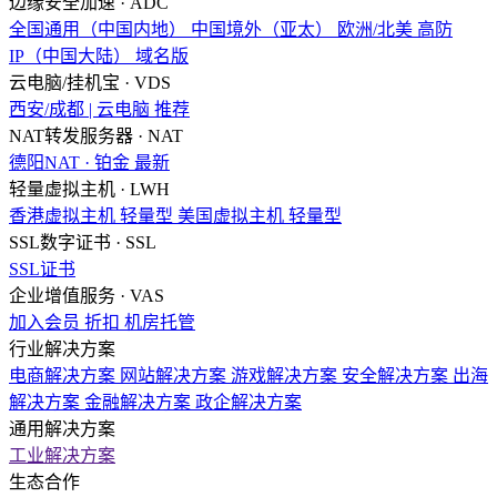
边缘安全加速 · ADC
全国通用（中国内地）
中国境外（亚太）
欧洲/北美
高防
IP（中国大陆）
域名版
云电脑/挂机宝 · VDS
西安/成都 | 云电脑
推荐
NAT转发服务器 · NAT
德阳NAT · 铂金
最新
轻量虚拟主机 · LWH
香港虚拟主机
轻量型
美国虚拟主机
轻量型
SSL数字证书 · SSL
SSL证书
企业增值服务 · VAS
加入会员
折扣
机房托管
行业解决方案
电商解决方案
网站解决方案
游戏解决方案
安全解决方案
出海
解决方案
金融解决方案
政企解决方案
通用解决方案
工业解决方案
生态合作