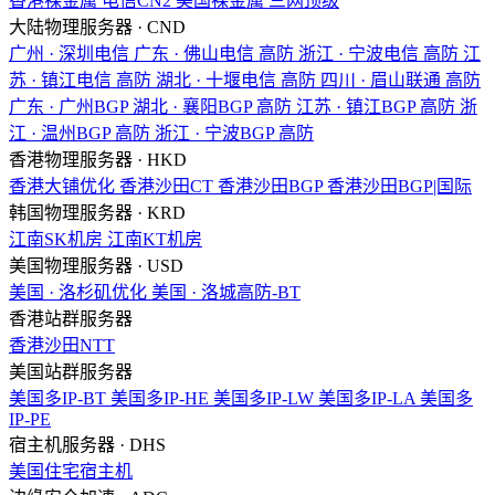
香港裸金属
电信CN2
美国裸金属
三网顶级
大陆物理服务器 · CND
广州 · 深圳电信
广东 · 佛山电信
高防
浙江 · 宁波电信
高防
江
苏 · 镇江电信
高防
湖北 · 十堰电信
高防
四川 · 眉山联通
高防
广东 · 广州BGP
湖北 · 襄阳BGP
高防
江苏 · 镇江BGP
高防
浙
江 · 温州BGP
高防
浙江 · 宁波BGP
高防
香港物理服务器 · HKD
香港大铺优化
香港沙田CT
香港沙田BGP
香港沙田BGP|国际
韩国物理服务器 · KRD
江南SK机房
江南KT机房
美国物理服务器 · USD
美国 · 洛杉矶优化
美国 · 洛城高防-BT
香港站群服务器
香港沙田NTT
美国站群服务器
美国多IP-BT
美国多IP-HE
美国多IP-LW
美国多IP-LA
美国多
IP-PE
宿主机服务器 · DHS
美国住宅宿主机