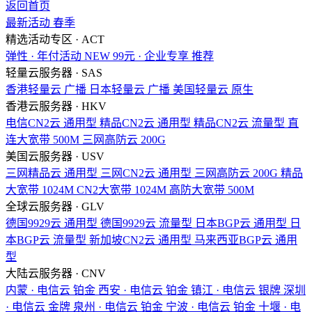
返回首页
最新活动
春季
精选活动专区 · ACT
弹性 · 年付活动
NEW
99元 · 企业专享
推荐
轻量云服务器 · SAS
香港轻量云
广播
日本轻量云
广播
美国轻量云
原生
香港云服务器 · HKV
电信CN2云
通用型
精品CN2云
通用型
精品CN2云
流量型
直
连大宽带
500M
三网高防云
200G
美国云服务器 · USV
三网精品云
通用型
三网CN2云
通用型
三网高防云
200G
精品
大宽带
1024M
CN2大宽带
1024M
高防大宽带
500M
全球云服务器 · GLV
德国9929云
通用型
德国9929云
流量型
日本BGP云
通用型
日
本BGP云
流量型
新加坡CN2云
通用型
马来西亚BGP云
通用
型
大陆云服务器 · CNV
内蒙 · 电信云
铂金
西安 · 电信云
铂金
镇江 · 电信云
银牌
深圳
· 电信云
金牌
泉州 · 电信云
铂金
宁波 · 电信云
铂金
十堰 · 电