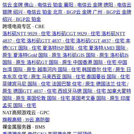
信云
金牌
佛山 · 电信云
铂金
襄阳 · 电信云
金牌
德阳 · 电信云
银牌
绍兴 · 电信云
铂金
北京 · BGP云
金牌
广州 · BGP云
金牌
绍兴 · BGP云
铂金
跨境电商专区 · CBE
洛杉矶NTT
9929 · 住宅
洛杉矶CGT
9929 · 住宅
洛杉矶NTT
4837 · 住宅
洛杉矶GTT
4837 · 住宅
洛杉矶CGT
4837 · 住宅
本
德CGT
国际 · 住宅
夏洛特ISP
国际 · 住宅
夏洛特AMD
国际 ·
原生
夏洛特Gold
国际 · 原生
洛杉矶GIS
国际 · 原生
洛杉矶IS
国际 · 原生
洛杉矶GT
国际 · 原生
中国香港
国际 · 住宅
中国
台湾
国际 · 原生
越南河内
国际 · 住宅
韩国首尔
住宅 / 原生
日
本东京
住宅 / 原生
马来西亚
国际 · 住宅
泰国曼谷
国际 · 住宅
菲律宾马尼
国际 · 住宅
法国巴黎
住宅 / 原生
德国法兰
住宅 /
原生
德国GTT
4837 · 住宅
西班牙马德
国际 · 住宅
加拿大蒙特
国际 · 原生
英国伦敦
国际 · 住宅
英国考文垂
国际 · 原生
印度
孟买
国际 · 住宅
NAT高频游戏云 · GPC
旗舰高频 · I9云
高防御
裸金属服务器 · BMS