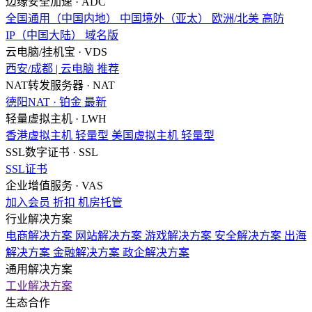
边缘安全加速 · ADC
全国通用（中国内地）
中国境外（亚太）
欧洲/北美
高防
IP（中国大陆）
域名版
云电脑/挂机宝 · VDS
西安/成都 | 云电脑
推荐
NAT转发服务器 · NAT
德阳NAT · 铂金
最新
轻量虚拟主机 · LWH
香港虚拟主机
轻量型
美国虚拟主机
轻量型
SSL数字证书 · SSL
SSL证书
企业增值服务 · VAS
加入会员
折扣
机房托管
行业解决方案
电商解决方案
网站解决方案
游戏解决方案
安全解决方案
出海
解决方案
金融解决方案
政企解决方案
通用解决方案
工业解决方案
生态合作