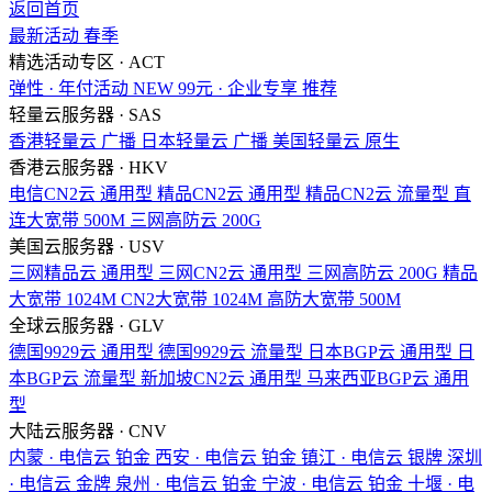
返回首页
最新活动
春季
精选活动专区 · ACT
弹性 · 年付活动
NEW
99元 · 企业专享
推荐
轻量云服务器 · SAS
香港轻量云
广播
日本轻量云
广播
美国轻量云
原生
香港云服务器 · HKV
电信CN2云
通用型
精品CN2云
通用型
精品CN2云
流量型
直
连大宽带
500M
三网高防云
200G
美国云服务器 · USV
三网精品云
通用型
三网CN2云
通用型
三网高防云
200G
精品
大宽带
1024M
CN2大宽带
1024M
高防大宽带
500M
全球云服务器 · GLV
德国9929云
通用型
德国9929云
流量型
日本BGP云
通用型
日
本BGP云
流量型
新加坡CN2云
通用型
马来西亚BGP云
通用
型
大陆云服务器 · CNV
内蒙 · 电信云
铂金
西安 · 电信云
铂金
镇江 · 电信云
银牌
深圳
· 电信云
金牌
泉州 · 电信云
铂金
宁波 · 电信云
铂金
十堰 · 电