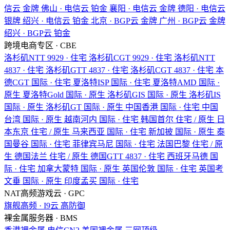
信云
金牌
佛山 · 电信云
铂金
襄阳 · 电信云
金牌
德阳 · 电信云
银牌
绍兴 · 电信云
铂金
北京 · BGP云
金牌
广州 · BGP云
金牌
绍兴 · BGP云
铂金
跨境电商专区 · CBE
洛杉矶NTT
9929 · 住宅
洛杉矶CGT
9929 · 住宅
洛杉矶NTT
4837 · 住宅
洛杉矶GTT
4837 · 住宅
洛杉矶CGT
4837 · 住宅
本
德CGT
国际 · 住宅
夏洛特ISP
国际 · 住宅
夏洛特AMD
国际 ·
原生
夏洛特Gold
国际 · 原生
洛杉矶GIS
国际 · 原生
洛杉矶IS
国际 · 原生
洛杉矶GT
国际 · 原生
中国香港
国际 · 住宅
中国
台湾
国际 · 原生
越南河内
国际 · 住宅
韩国首尔
住宅 / 原生
日
本东京
住宅 / 原生
马来西亚
国际 · 住宅
新加披
国际 · 原生
泰
国曼谷
国际 · 住宅
菲律宾马尼
国际 · 住宅
法国巴黎
住宅 / 原
生
德国法兰
住宅 / 原生
德国GTT
4837 · 住宅
西班牙马德
国
际 · 住宅
加拿大蒙特
国际 · 原生
英国伦敦
国际 · 住宅
英国考
文垂
国际 · 原生
印度孟买
国际 · 住宅
NAT高频游戏云 · GPC
旗舰高频 · I9云
高防御
裸金属服务器 · BMS