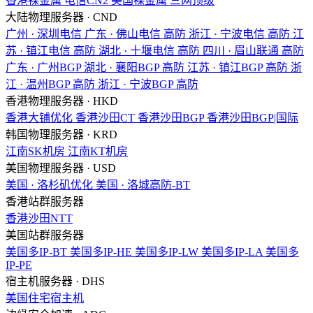
香港裸金属
电信CN2
美国裸金属
三网顶级
大陆物理服务器 · CND
广州 · 深圳电信
广东 · 佛山电信
高防
浙江 · 宁波电信
高防
江
苏 · 镇江电信
高防
湖北 · 十堰电信
高防
四川 · 眉山联通
高防
广东 · 广州BGP
湖北 · 襄阳BGP
高防
江苏 · 镇江BGP
高防
浙
江 · 温州BGP
高防
浙江 · 宁波BGP
高防
香港物理服务器 · HKD
香港大铺优化
香港沙田CT
香港沙田BGP
香港沙田BGP|国际
韩国物理服务器 · KRD
江南SK机房
江南KT机房
美国物理服务器 · USD
美国 · 洛杉矶优化
美国 · 洛城高防-BT
香港站群服务器
香港沙田NTT
美国站群服务器
美国多IP-BT
美国多IP-HE
美国多IP-LW
美国多IP-LA
美国多
IP-PE
宿主机服务器 · DHS
美国住宅宿主机