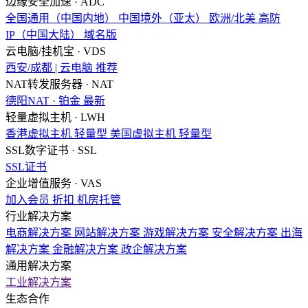
边缘安全加速 · ADC
全国通用（中国内地）
中国境外（亚太）
欧洲/北美
高防
IP（中国大陆）
域名版
云电脑/挂机宝 · VDS
西安/成都 | 云电脑
推荐
NAT转发服务器 · NAT
德阳NAT · 铂金
最新
轻量虚拟主机 · LWH
香港虚拟主机
轻量型
美国虚拟主机
轻量型
SSL数字证书 · SSL
SSL证书
企业增值服务 · VAS
加入会员
折扣
机房托管
行业解决方案
电商解决方案
网站解决方案
游戏解决方案
安全解决方案
出海
解决方案
金融解决方案
政企解决方案
通用解决方案
工业解决方案
生态合作