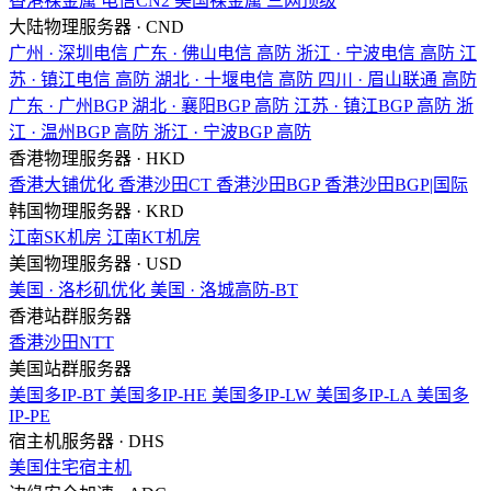
香港裸金属
电信CN2
美国裸金属
三网顶级
大陆物理服务器 · CND
广州 · 深圳电信
广东 · 佛山电信
高防
浙江 · 宁波电信
高防
江
苏 · 镇江电信
高防
湖北 · 十堰电信
高防
四川 · 眉山联通
高防
广东 · 广州BGP
湖北 · 襄阳BGP
高防
江苏 · 镇江BGP
高防
浙
江 · 温州BGP
高防
浙江 · 宁波BGP
高防
香港物理服务器 · HKD
香港大铺优化
香港沙田CT
香港沙田BGP
香港沙田BGP|国际
韩国物理服务器 · KRD
江南SK机房
江南KT机房
美国物理服务器 · USD
美国 · 洛杉矶优化
美国 · 洛城高防-BT
香港站群服务器
香港沙田NTT
美国站群服务器
美国多IP-BT
美国多IP-HE
美国多IP-LW
美国多IP-LA
美国多
IP-PE
宿主机服务器 · DHS
美国住宅宿主机