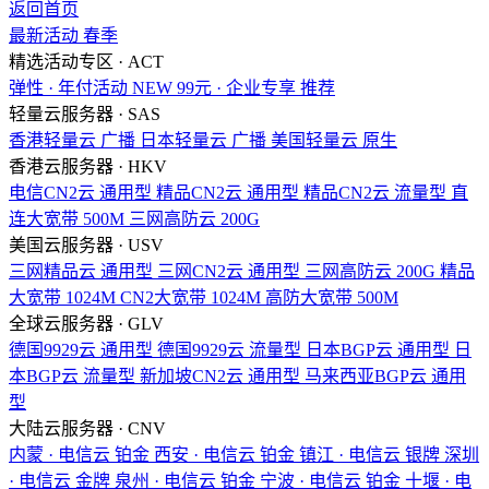
返回首页
最新活动
春季
精选活动专区 · ACT
弹性 · 年付活动
NEW
99元 · 企业专享
推荐
轻量云服务器 · SAS
香港轻量云
广播
日本轻量云
广播
美国轻量云
原生
香港云服务器 · HKV
电信CN2云
通用型
精品CN2云
通用型
精品CN2云
流量型
直
连大宽带
500M
三网高防云
200G
美国云服务器 · USV
三网精品云
通用型
三网CN2云
通用型
三网高防云
200G
精品
大宽带
1024M
CN2大宽带
1024M
高防大宽带
500M
全球云服务器 · GLV
德国9929云
通用型
德国9929云
流量型
日本BGP云
通用型
日
本BGP云
流量型
新加坡CN2云
通用型
马来西亚BGP云
通用
型
大陆云服务器 · CNV
内蒙 · 电信云
铂金
西安 · 电信云
铂金
镇江 · 电信云
银牌
深圳
· 电信云
金牌
泉州 · 电信云
铂金
宁波 · 电信云
铂金
十堰 · 电