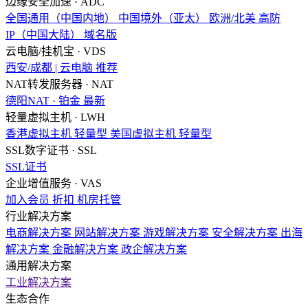
边缘安全加速 · ADC
全国通用（中国内地）
中国境外（亚太）
欧洲/北美
高防
IP（中国大陆）
域名版
云电脑/挂机宝 · VDS
西安/成都 | 云电脑
推荐
NAT转发服务器 · NAT
德阳NAT · 铂金
最新
轻量虚拟主机 · LWH
香港虚拟主机
轻量型
美国虚拟主机
轻量型
SSL数字证书 · SSL
SSL证书
企业增值服务 · VAS
加入会员
折扣
机房托管
行业解决方案
电商解决方案
网站解决方案
游戏解决方案
安全解决方案
出海
解决方案
金融解决方案
政企解决方案
通用解决方案
工业解决方案
生态合作