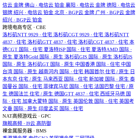
信云
金牌
佛山 · 电信云
铂金
襄阳 · 电信云
金牌
德阳 · 电信云
银牌
绍兴 · 电信云
铂金
北京 · BGP云
金牌
广州 · BGP云
金牌
绍兴 · BGP云
铂金
跨境电商专区 · CBE
洛杉矶NTT
9929 · 住宅
洛杉矶CGT
9929 · 住宅
洛杉矶NTT
4837 · 住宅
洛杉矶GTT
4837 · 住宅
洛杉矶CGT
4837 · 住宅
本
德CGT
国际 · 住宅
夏洛特ISP
国际 · 住宅
夏洛特AMD
国际 ·
原生
夏洛特Gold
国际 · 原生
洛杉矶GIS
国际 · 原生
洛杉矶IS
国际 · 原生
洛杉矶GT
国际 · 原生
中国香港
国际 · 住宅
中国
台湾
国际 · 原生
越南河内
国际 · 住宅
韩国首尔
住宅 / 原生
日
本东京
住宅 / 原生
马来西亚
国际 · 住宅
新加披
国际 · 原生
泰
国曼谷
国际 · 住宅
菲律宾马尼
国际 · 住宅
法国巴黎
住宅 / 原
生
德国法兰
住宅 / 原生
德国GTT
4837 · 住宅
西班牙马德
国
际 · 住宅
加拿大蒙特
国际 · 原生
英国伦敦
国际 · 住宅
英国考
文垂
国际 · 原生
印度孟买
国际 · 住宅
NAT高频游戏云 · GPC
旗舰高频 · I9云
高防御
裸金属服务器 · BMS