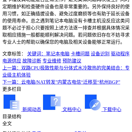
定期维护和检查硬件设备也是非常重要的。另外保持良好的使
用习惯，如正确插拔设备、避免过度磨损等也有助于延长设备
的使用寿命。总之遇到笔记本电脑没有卡槽主机没反应这类问
题不必过于担心只要按照上述方法逐一排查并根据具体情况采
取相应措施一般都能顺利解决问题。若问题依旧存在不妨寻求
专业人士的帮助以确保您的电脑及相关设备能够正常运行。
文章标签：
关键词：笔记本电脑
卡槽问题
设备识别
驱动程序
电源供应
故障诊断
专业维修
预防建议
上一篇：双路CPU极致性能与分体式水冷散热的完美结合：专
业级主机体验
下一篇：云电脑/NAT转发”内蒙古电信“迁移至“杭州BGP”
更多栏目
新闻动态
文档中心
下载中心
目录结构
全文