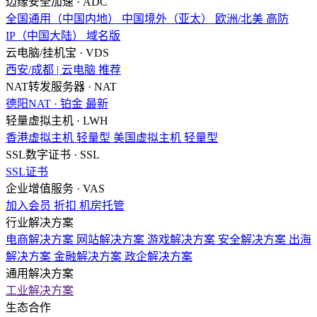
边缘安全加速 · ADC
全国通用（中国内地）
中国境外（亚太）
欧洲/北美
高防
IP（中国大陆）
域名版
云电脑/挂机宝 · VDS
西安/成都 | 云电脑
推荐
NAT转发服务器 · NAT
德阳NAT · 铂金
最新
轻量虚拟主机 · LWH
香港虚拟主机
轻量型
美国虚拟主机
轻量型
SSL数字证书 · SSL
SSL证书
企业增值服务 · VAS
加入会员
折扣
机房托管
行业解决方案
电商解决方案
网站解决方案
游戏解决方案
安全解决方案
出海
解决方案
金融解决方案
政企解决方案
通用解决方案
工业解决方案
生态合作