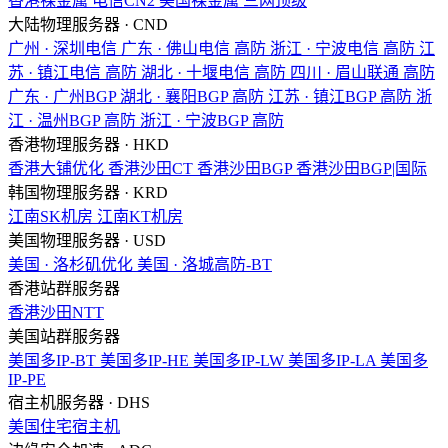
香港裸金属
电信CN2
美国裸金属
三网顶级
大陆物理服务器 · CND
广州 · 深圳电信
广东 · 佛山电信
高防
浙江 · 宁波电信
高防
江
苏 · 镇江电信
高防
湖北 · 十堰电信
高防
四川 · 眉山联通
高防
广东 · 广州BGP
湖北 · 襄阳BGP
高防
江苏 · 镇江BGP
高防
浙
江 · 温州BGP
高防
浙江 · 宁波BGP
高防
香港物理服务器 · HKD
香港大铺优化
香港沙田CT
香港沙田BGP
香港沙田BGP|国际
韩国物理服务器 · KRD
江南SK机房
江南KT机房
美国物理服务器 · USD
美国 · 洛杉矶优化
美国 · 洛城高防-BT
香港站群服务器
香港沙田NTT
美国站群服务器
美国多IP-BT
美国多IP-HE
美国多IP-LW
美国多IP-LA
美国多
IP-PE
宿主机服务器 · DHS
美国住宅宿主机