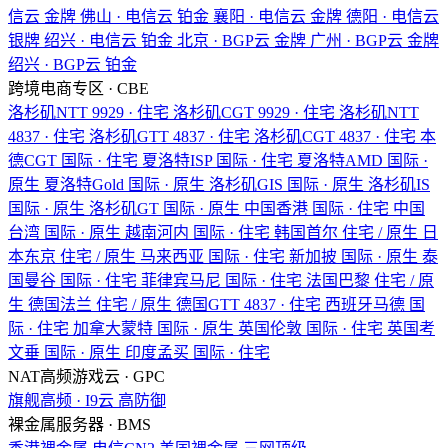
信云
金牌
佛山 · 电信云
铂金
襄阳 · 电信云
金牌
德阳 · 电信云
银牌
绍兴 · 电信云
铂金
北京 · BGP云
金牌
广州 · BGP云
金牌
绍兴 · BGP云
铂金
跨境电商专区 · CBE
洛杉矶NTT
9929 · 住宅
洛杉矶CGT
9929 · 住宅
洛杉矶NTT
4837 · 住宅
洛杉矶GTT
4837 · 住宅
洛杉矶CGT
4837 · 住宅
本
德CGT
国际 · 住宅
夏洛特ISP
国际 · 住宅
夏洛特AMD
国际 ·
原生
夏洛特Gold
国际 · 原生
洛杉矶GIS
国际 · 原生
洛杉矶IS
国际 · 原生
洛杉矶GT
国际 · 原生
中国香港
国际 · 住宅
中国
台湾
国际 · 原生
越南河内
国际 · 住宅
韩国首尔
住宅 / 原生
日
本东京
住宅 / 原生
马来西亚
国际 · 住宅
新加披
国际 · 原生
泰
国曼谷
国际 · 住宅
菲律宾马尼
国际 · 住宅
法国巴黎
住宅 / 原
生
德国法兰
住宅 / 原生
德国GTT
4837 · 住宅
西班牙马德
国
际 · 住宅
加拿大蒙特
国际 · 原生
英国伦敦
国际 · 住宅
英国考
文垂
国际 · 原生
印度孟买
国际 · 住宅
NAT高频游戏云 · GPC
旗舰高频 · I9云
高防御
裸金属服务器 · BMS