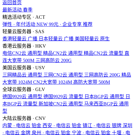
返回首页
最新活动
春季
精选活动专区 · ACT
弹性 · 年付活动
NEW
99元 · 企业专享
推荐
轻量云服务器 · SAS
香港轻量云
广播
日本轻量云
广播
美国轻量云
原生
香港云服务器 · HKV
电信CN2云
通用型
精品CN2云
通用型
精品CN2云
流量型
直
连大宽带
500M
三网高防云
200G
美国云服务器 · USV
三网精品云
通用型
三网CN2云
通用型
三网高防云
200G
精品
大宽带
1024M
CN2大宽带
1024M
高防大宽带
500M
全球云服务器 · GLV
德国9929云
通用型
德国9929云
流量型
日本BGP云
通用型
日
本BGP云
流量型
新加坡CN2云
通用型
马来西亚BGP云
通用
型
大陆云服务器 · CNV
内蒙 · 电信云
铂金
西安 · 电信云
铂金
镇江 · 电信云
银牌
深圳
· 电信云
金牌
泉州 · 电信云
铂金
宁波 · 电信云
铂金
十堰 · 电