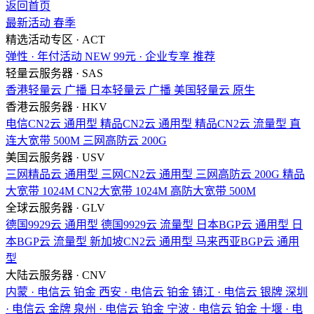
返回首页
最新活动
春季
精选活动专区 · ACT
弹性 · 年付活动
NEW
99元 · 企业专享
推荐
轻量云服务器 · SAS
香港轻量云
广播
日本轻量云
广播
美国轻量云
原生
香港云服务器 · HKV
电信CN2云
通用型
精品CN2云
通用型
精品CN2云
流量型
直
连大宽带
500M
三网高防云
200G
美国云服务器 · USV
三网精品云
通用型
三网CN2云
通用型
三网高防云
200G
精品
大宽带
1024M
CN2大宽带
1024M
高防大宽带
500M
全球云服务器 · GLV
德国9929云
通用型
德国9929云
流量型
日本BGP云
通用型
日
本BGP云
流量型
新加坡CN2云
通用型
马来西亚BGP云
通用
型
大陆云服务器 · CNV
内蒙 · 电信云
铂金
西安 · 电信云
铂金
镇江 · 电信云
银牌
深圳
· 电信云
金牌
泉州 · 电信云
铂金
宁波 · 电信云
铂金
十堰 · 电