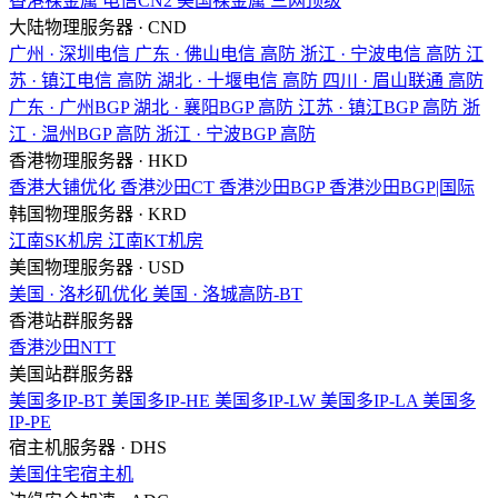
香港裸金属
电信CN2
美国裸金属
三网顶级
大陆物理服务器 · CND
广州 · 深圳电信
广东 · 佛山电信
高防
浙江 · 宁波电信
高防
江
苏 · 镇江电信
高防
湖北 · 十堰电信
高防
四川 · 眉山联通
高防
广东 · 广州BGP
湖北 · 襄阳BGP
高防
江苏 · 镇江BGP
高防
浙
江 · 温州BGP
高防
浙江 · 宁波BGP
高防
香港物理服务器 · HKD
香港大铺优化
香港沙田CT
香港沙田BGP
香港沙田BGP|国际
韩国物理服务器 · KRD
江南SK机房
江南KT机房
美国物理服务器 · USD
美国 · 洛杉矶优化
美国 · 洛城高防-BT
香港站群服务器
香港沙田NTT
美国站群服务器
美国多IP-BT
美国多IP-HE
美国多IP-LW
美国多IP-LA
美国多
IP-PE
宿主机服务器 · DHS
美国住宅宿主机