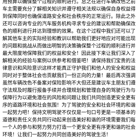
用预算以确保整个过程的顺利进行。总之在进行车辆改色之前
车主需要充分了解相关知识并遵守相关法规以确保自身权益得
到保障同时也确保道路安全和社会秩序的正常运行。除此之外
还可以咨询专业的汽车服务机构寻求专业的建议和帮助确保改
色的顺利进行并达到理想的效果。在这个过程中我们还可以了
解其他车主的实际经验和教训以帮助我们更好地应对可能出现
的问题和挑战从而做出明智的决策确保整个过程的顺利进行并
最大限度地保障我们的权益和安全！因此接下来让我们深入了
解相关的经验与案例以供参考和借鉴吧！请保持我们宝贵的法
律意识和风险意识这样才能真正守护我们和他人的安全和权益
同时对于整体社会也贡献我们一份正向的力量！最后再次强调
虽然车辆改色不备案对保险影响不大但还是建议车主朋友们遵
守法规及时履行报备手续并合理规划和管理自身的驾驶行为与
保障行为以避免潜在的风险和问题让我们共同创造更安全更有
序的道路环境和社会氛围！为了驾驶的安全和社会环境的和谐
一起努力吧！保持文明驾驶不仅仅是一句口号更是一项基本的
道德和责任义务共同行动起来创造美好和谐的环境需要我们每
一个人的参与和努力努力打造一个更安全更有序更和谐的社会
环境！让我们一起努力共同创造美好的驾驶生活！