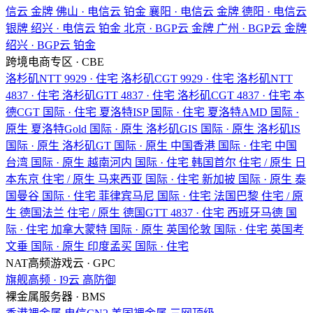
信云
金牌
佛山 · 电信云
铂金
襄阳 · 电信云
金牌
德阳 · 电信云
银牌
绍兴 · 电信云
铂金
北京 · BGP云
金牌
广州 · BGP云
金牌
绍兴 · BGP云
铂金
跨境电商专区 · CBE
洛杉矶NTT
9929 · 住宅
洛杉矶CGT
9929 · 住宅
洛杉矶NTT
4837 · 住宅
洛杉矶GTT
4837 · 住宅
洛杉矶CGT
4837 · 住宅
本
德CGT
国际 · 住宅
夏洛特ISP
国际 · 住宅
夏洛特AMD
国际 ·
原生
夏洛特Gold
国际 · 原生
洛杉矶GIS
国际 · 原生
洛杉矶IS
国际 · 原生
洛杉矶GT
国际 · 原生
中国香港
国际 · 住宅
中国
台湾
国际 · 原生
越南河内
国际 · 住宅
韩国首尔
住宅 / 原生
日
本东京
住宅 / 原生
马来西亚
国际 · 住宅
新加披
国际 · 原生
泰
国曼谷
国际 · 住宅
菲律宾马尼
国际 · 住宅
法国巴黎
住宅 / 原
生
德国法兰
住宅 / 原生
德国GTT
4837 · 住宅
西班牙马德
国
际 · 住宅
加拿大蒙特
国际 · 原生
英国伦敦
国际 · 住宅
英国考
文垂
国际 · 原生
印度孟买
国际 · 住宅
NAT高频游戏云 · GPC
旗舰高频 · I9云
高防御
裸金属服务器 · BMS