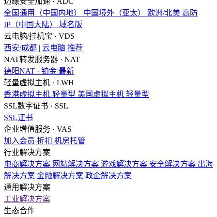
边缘安全加速 · ADC
全国通用（中国内地）
中国境外（亚太）
欧洲/北美
高防
IP（中国大陆）
域名版
云电脑/挂机宝 · VDS
西安/成都 | 云电脑
推荐
NAT转发服务器 · NAT
德阳NAT · 铂金
最新
轻量虚拟主机 · LWH
香港虚拟主机
轻量型
美国虚拟主机
轻量型
SSL数字证书 · SSL
SSL证书
企业增值服务 · VAS
加入会员
折扣
机房托管
行业解决方案
电商解决方案
网站解决方案
游戏解决方案
安全解决方案
出海
解决方案
金融解决方案
政企解决方案
通用解决方案
工业解决方案
生态合作