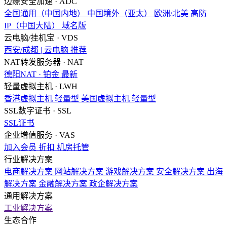
边缘安全加速 · ADC
全国通用（中国内地）
中国境外（亚太）
欧洲/北美
高防
IP（中国大陆）
域名版
云电脑/挂机宝 · VDS
西安/成都 | 云电脑
推荐
NAT转发服务器 · NAT
德阳NAT · 铂金
最新
轻量虚拟主机 · LWH
香港虚拟主机
轻量型
美国虚拟主机
轻量型
SSL数字证书 · SSL
SSL证书
企业增值服务 · VAS
加入会员
折扣
机房托管
行业解决方案
电商解决方案
网站解决方案
游戏解决方案
安全解决方案
出海
解决方案
金融解决方案
政企解决方案
通用解决方案
工业解决方案
生态合作