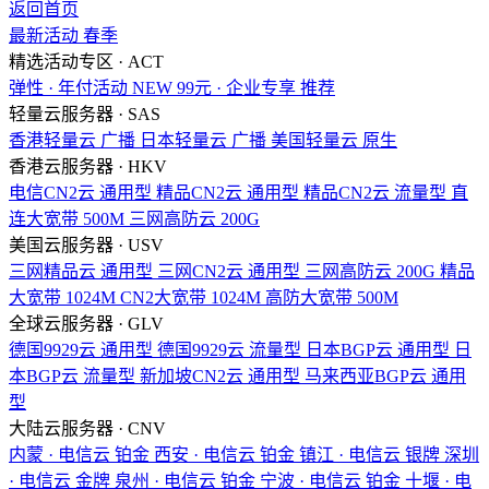
返回首页
最新活动
春季
精选活动专区 · ACT
弹性 · 年付活动
NEW
99元 · 企业专享
推荐
轻量云服务器 · SAS
香港轻量云
广播
日本轻量云
广播
美国轻量云
原生
香港云服务器 · HKV
电信CN2云
通用型
精品CN2云
通用型
精品CN2云
流量型
直
连大宽带
500M
三网高防云
200G
美国云服务器 · USV
三网精品云
通用型
三网CN2云
通用型
三网高防云
200G
精品
大宽带
1024M
CN2大宽带
1024M
高防大宽带
500M
全球云服务器 · GLV
德国9929云
通用型
德国9929云
流量型
日本BGP云
通用型
日
本BGP云
流量型
新加坡CN2云
通用型
马来西亚BGP云
通用
型
大陆云服务器 · CNV
内蒙 · 电信云
铂金
西安 · 电信云
铂金
镇江 · 电信云
银牌
深圳
· 电信云
金牌
泉州 · 电信云
铂金
宁波 · 电信云
铂金
十堰 · 电