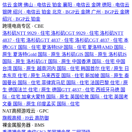
信云
金牌
佛山 · 电信云
铂金
襄阳 · 电信云
金牌
德阳 · 电信云
银牌
绍兴 · 电信云
铂金
北京 · BGP云
金牌
广州 · BGP云
金牌
绍兴 · BGP云
铂金
跨境电商专区 · CBE
洛杉矶NTT
9929 · 住宅
洛杉矶CGT
9929 · 住宅
洛杉矶NTT
4837 · 住宅
洛杉矶GTT
4837 · 住宅
洛杉矶CGT
4837 · 住宅
本
德CGT
国际 · 住宅
夏洛特ISP
国际 · 住宅
夏洛特AMD
国际 ·
原生
夏洛特Gold
国际 · 原生
洛杉矶GIS
国际 · 原生
洛杉矶IS
国际 · 原生
洛杉矶GT
国际 · 原生
中国香港
国际 · 住宅
中国
台湾
国际 · 原生
越南河内
国际 · 住宅
韩国首尔
住宅 / 原生
日
本东京
住宅 / 原生
马来西亚
国际 · 住宅
新加披
国际 · 原生
泰
国曼谷
国际 · 住宅
菲律宾马尼
国际 · 住宅
法国巴黎
住宅 / 原
生
德国法兰
住宅 / 原生
德国GTT
4837 · 住宅
西班牙马德
国
际 · 住宅
加拿大蒙特
国际 · 原生
英国伦敦
国际 · 住宅
英国考
文垂
国际 · 原生
印度孟买
国际 · 住宅
NAT高频游戏云 · GPC
旗舰高频 · I9云
高防御
裸金属服务器 · BMS