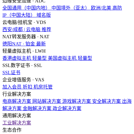
边缘安全加速 · ADC
全国通用（中国内地）
中国境外（亚太）
欧洲/北美
高防
IP（中国大陆）
域名版
云电脑/挂机宝 · VDS
西安/成都 | 云电脑
推荐
NAT转发服务器 · NAT
德阳NAT · 铂金
最新
轻量虚拟主机 · LWH
香港虚拟主机
轻量型
美国虚拟主机
轻量型
SSL数字证书 · SSL
SSL证书
企业增值服务 · VAS
加入会员
折扣
机房托管
行业解决方案
电商解决方案
网站解决方案
游戏解决方案
安全解决方案
出海
解决方案
金融解决方案
政企解决方案
通用解决方案
工业解决方案
生态合作