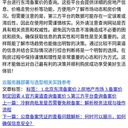
平台进行东湾备案价的查询。这些平台会提供详细的房地产信
息、价格走势分析等功能，方便用户了解市场动态和房价情
况。但需要注意的是，第三方平台的数据可能存在一定误差或
滞后性，因此在使用时需谨慎核实。另外请注意查询网站是否
具有相关资质和权威性。避免因为信息不准确造成不必要的困
扰和损失。确保获取信息的真实性和可靠性是至关重要的。这
样既能了解市场趋势也能做出明智的决策。通过比较不同渠道
的信息并结合实际情况进行综合判断将是一个明智的选择。在
购房过程中保持谨慎和理性是非常重要的心态和行为方式。这
样才能做出对自己最有利的决策并顺利购房成功享受美好生活
体验！
云服务器部署与选型相关实践参考
文章标签：
标签： 1.北京东湾备案价 2.房地产市场 3.备案价
制定因素 4.官方渠道查询备案价 5.第三方平台查询备案价
上一篇：冷鲜肉批发是否需要免税备案：解析税务法规与操作
流程
下一篇：公章备案凭证的查看问题解析：何时可以展示，如何
确保信息安全？