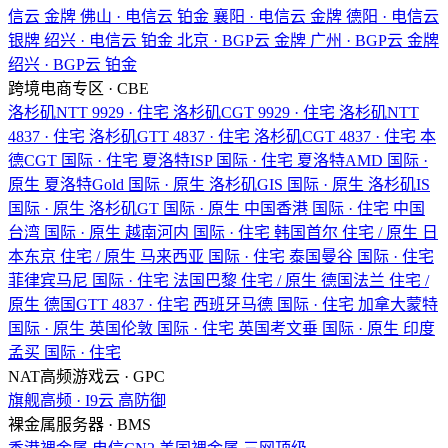
信云
金牌
佛山 · 电信云
铂金
襄阳 · 电信云
金牌
德阳 · 电信云
银牌
绍兴 · 电信云
铂金
北京 · BGP云
金牌
广州 · BGP云
金牌
绍兴 · BGP云
铂金
跨境电商专区 · CBE
洛杉矶NTT
9929 · 住宅
洛杉矶CGT
9929 · 住宅
洛杉矶NTT
4837 · 住宅
洛杉矶GTT
4837 · 住宅
洛杉矶CGT
4837 · 住宅
本
德CGT
国际 · 住宅
夏洛特ISP
国际 · 住宅
夏洛特AMD
国际 ·
原生
夏洛特Gold
国际 · 原生
洛杉矶GIS
国际 · 原生
洛杉矶IS
国际 · 原生
洛杉矶GT
国际 · 原生
中国香港
国际 · 住宅
中国
台湾
国际 · 原生
越南河内
国际 · 住宅
韩国首尔
住宅 / 原生
日
本东京
住宅 / 原生
马来西亚
国际 · 住宅
泰国曼谷
国际 · 住宅
菲律宾马尼
国际 · 住宅
法国巴黎
住宅 / 原生
德国法兰
住宅 /
原生
德国GTT
4837 · 住宅
西班牙马德
国际 · 住宅
加拿大蒙特
国际 · 原生
英国伦敦
国际 · 住宅
英国考文垂
国际 · 原生
印度
孟买
国际 · 住宅
NAT高频游戏云 · GPC
旗舰高频 · I9云
高防御
裸金属服务器 · BMS