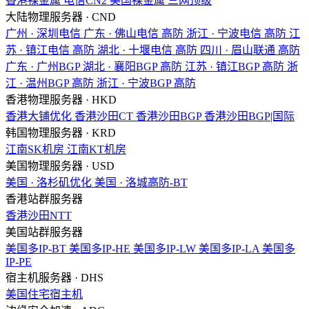
香港裸金属
电信CN2
美国裸金属
三网顶级
大陆物理服务器 · CND
广州 · 深圳电信
广东 · 佛山电信
高防
浙江 · 宁波电信
高防
江
苏 · 镇江电信
高防
湖北 · 十堰电信
高防
四川 · 眉山联通
高防
广东 · 广州BGP
湖北 · 襄阳BGP
高防
江苏 · 镇江BGP
高防
浙
江 · 温州BGP
高防
浙江 · 宁波BGP
高防
香港物理服务器 · HKD
香港大铺优化
香港沙田CT
香港沙田BGP
香港沙田BGP|国际
韩国物理服务器 · KRD
江南SK机房
江南KT机房
美国物理服务器 · USD
美国 · 洛杉矶优化
美国 · 洛城高防-BT
香港站群服务器
香港沙田NTT
美国站群服务器
美国多IP-BT
美国多IP-HE
美国多IP-LW
美国多IP-LA
美国多
IP-PE
宿主机服务器 · DHS
美国住宅宿主机