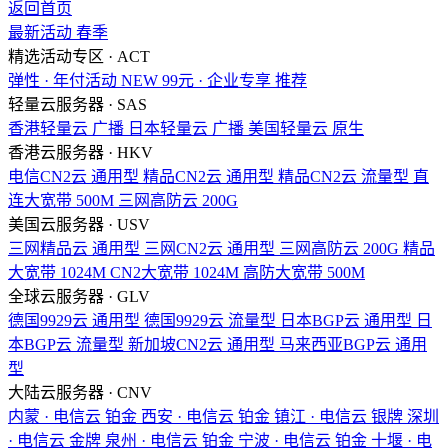
返回首页
最新活动
春季
精选活动专区 · ACT
弹性 · 年付活动
NEW
99元 · 企业专享
推荐
轻量云服务器 · SAS
香港轻量云
广播
日本轻量云
广播
美国轻量云
原生
香港云服务器 · HKV
电信CN2云
通用型
精品CN2云
通用型
精品CN2云
流量型
直
连大宽带
500M
三网高防云
200G
美国云服务器 · USV
三网精品云
通用型
三网CN2云
通用型
三网高防云
200G
精品
大宽带
1024M
CN2大宽带
1024M
高防大宽带
500M
全球云服务器 · GLV
德国9929云
通用型
德国9929云
流量型
日本BGP云
通用型
日
本BGP云
流量型
新加坡CN2云
通用型
马来西亚BGP云
通用
型
大陆云服务器 · CNV
内蒙 · 电信云
铂金
西安 · 电信云
铂金
镇江 · 电信云
银牌
深圳
· 电信云
金牌
泉州 · 电信云
铂金
宁波 · 电信云
铂金
十堰 · 电