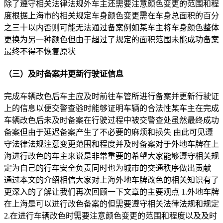
除了遵守相关法律法规外车主还需要注意颜色变更的范围和程
度根据上海市的相关规定车身颜色变更需在车身总面积的百分
之三十以内否则可能无法通过备案例如某车主将车身颜色整体
更换为另一种颜色但由于超过了规定的面积范围未能成功备案
最终不得不恢复原状
（三）及时备案并更新行驶证信息
完成车辆改色后车主应及时前往车管所进行备案并更新行驶证
上的信息以便交警查验时能够证明车辆的合法性某车主在完成
车辆改色后未及时备案在行驶过程中被交警查处虽然最终成功
备案但由于延迟备案产生了不必要的麻烦和损失 由此可见遵
守法律法规注意变更范围和程度并及时备案对于外地车牌在上
海进行改色的车主来说是非常重要的希望大家能够遵守相关规
定为自己的行车安全负责同时也为城市的交通秩序做出贡献
通过本文的介绍相信大家对上海外地车牌改色的相关知识有了
更深入的了解让我们再次回顾一下文章的主要观点 1.外地车牌
在上海是可以进行改色备案的但需要遵守相关法律法规和规定
2.在进行车辆改色时需要注意颜色变更的范围和程度以及及时