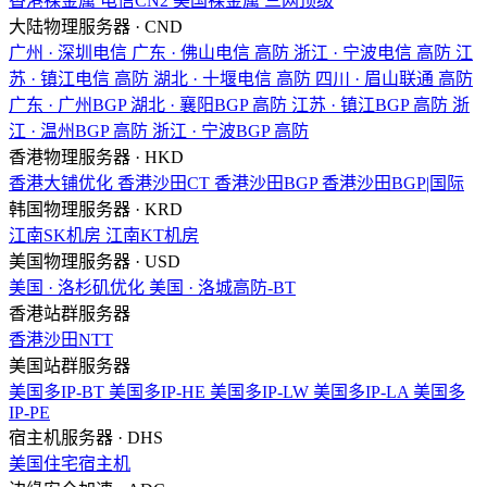
香港裸金属
电信CN2
美国裸金属
三网顶级
大陆物理服务器 · CND
广州 · 深圳电信
广东 · 佛山电信
高防
浙江 · 宁波电信
高防
江
苏 · 镇江电信
高防
湖北 · 十堰电信
高防
四川 · 眉山联通
高防
广东 · 广州BGP
湖北 · 襄阳BGP
高防
江苏 · 镇江BGP
高防
浙
江 · 温州BGP
高防
浙江 · 宁波BGP
高防
香港物理服务器 · HKD
香港大铺优化
香港沙田CT
香港沙田BGP
香港沙田BGP|国际
韩国物理服务器 · KRD
江南SK机房
江南KT机房
美国物理服务器 · USD
美国 · 洛杉矶优化
美国 · 洛城高防-BT
香港站群服务器
香港沙田NTT
美国站群服务器
美国多IP-BT
美国多IP-HE
美国多IP-LW
美国多IP-LA
美国多
IP-PE
宿主机服务器 · DHS
美国住宅宿主机