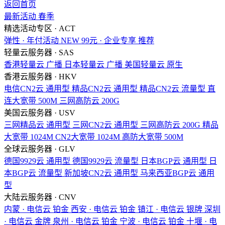
返回首页
最新活动
春季
精选活动专区 · ACT
弹性 · 年付活动
NEW
99元 · 企业专享
推荐
轻量云服务器 · SAS
香港轻量云
广播
日本轻量云
广播
美国轻量云
原生
香港云服务器 · HKV
电信CN2云
通用型
精品CN2云
通用型
精品CN2云
流量型
直
连大宽带
500M
三网高防云
200G
美国云服务器 · USV
三网精品云
通用型
三网CN2云
通用型
三网高防云
200G
精品
大宽带
1024M
CN2大宽带
1024M
高防大宽带
500M
全球云服务器 · GLV
德国9929云
通用型
德国9929云
流量型
日本BGP云
通用型
日
本BGP云
流量型
新加坡CN2云
通用型
马来西亚BGP云
通用
型
大陆云服务器 · CNV
内蒙 · 电信云
铂金
西安 · 电信云
铂金
镇江 · 电信云
银牌
深圳
· 电信云
金牌
泉州 · 电信云
铂金
宁波 · 电信云
铂金
十堰 · 电