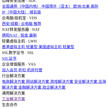
边缘安全加速 · ADC
全国通用（中国内地）
中国境外（亚太）
欧洲/北美
高防
IP（中国大陆）
域名版
云电脑/挂机宝 · VDS
西安/成都 | 云电脑
推荐
NAT转发服务器 · NAT
德阳NAT · 铂金
最新
轻量虚拟主机 · LWH
香港虚拟主机
轻量型
美国虚拟主机
轻量型
SSL数字证书 · SSL
SSL证书
企业增值服务 · VAS
加入会员
折扣
机房托管
行业解决方案
电商解决方案
网站解决方案
游戏解决方案
安全解决方案
出海
解决方案
金融解决方案
政企解决方案
通用解决方案
工业解决方案
生态合作