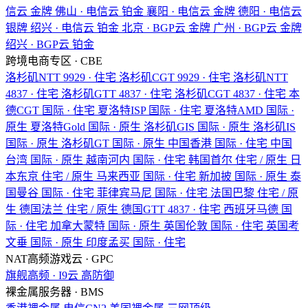
信云
金牌
佛山 · 电信云
铂金
襄阳 · 电信云
金牌
德阳 · 电信云
银牌
绍兴 · 电信云
铂金
北京 · BGP云
金牌
广州 · BGP云
金牌
绍兴 · BGP云
铂金
跨境电商专区 · CBE
洛杉矶NTT
9929 · 住宅
洛杉矶CGT
9929 · 住宅
洛杉矶NTT
4837 · 住宅
洛杉矶GTT
4837 · 住宅
洛杉矶CGT
4837 · 住宅
本
德CGT
国际 · 住宅
夏洛特ISP
国际 · 住宅
夏洛特AMD
国际 ·
原生
夏洛特Gold
国际 · 原生
洛杉矶GIS
国际 · 原生
洛杉矶IS
国际 · 原生
洛杉矶GT
国际 · 原生
中国香港
国际 · 住宅
中国
台湾
国际 · 原生
越南河内
国际 · 住宅
韩国首尔
住宅 / 原生
日
本东京
住宅 / 原生
马来西亚
国际 · 住宅
新加披
国际 · 原生
泰
国曼谷
国际 · 住宅
菲律宾马尼
国际 · 住宅
法国巴黎
住宅 / 原
生
德国法兰
住宅 / 原生
德国GTT
4837 · 住宅
西班牙马德
国
际 · 住宅
加拿大蒙特
国际 · 原生
英国伦敦
国际 · 住宅
英国考
文垂
国际 · 原生
印度孟买
国际 · 住宅
NAT高频游戏云 · GPC
旗舰高频 · I9云
高防御
裸金属服务器 · BMS