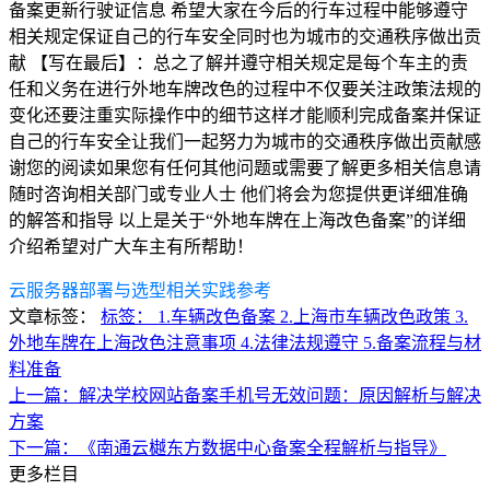
备案更新行驶证信息 希望大家在今后的行车过程中能够遵守
相关规定保证自己的行车安全同时也为城市的交通秩序做出贡
献 【写在最后】：总之了解并遵守相关规定是每个车主的责
任和义务在进行外地车牌改色的过程中不仅要关注政策法规的
变化还要注重实际操作中的细节这样才能顺利完成备案并保证
自己的行车安全让我们一起努力为城市的交通秩序做出贡献感
谢您的阅读如果您有任何其他问题或需要了解更多相关信息请
随时咨询相关部门或专业人士 他们将会为您提供更详细准确
的解答和指导 以上是关于“外地车牌在上海改色备案”的详细
介绍希望对广大车主有所帮助！
云服务器部署与选型相关实践参考
文章标签：
标签： 1.车辆改色备案 2.上海市车辆改色政策 3.
外地车牌在上海改色注意事项 4.法律法规遵守 5.备案流程与材
料准备
上一篇：解决学校网站备案手机号无效问题：原因解析与解决
方案
下一篇：《南通云樾东方数据中心备案全程解析与指导》
更多栏目