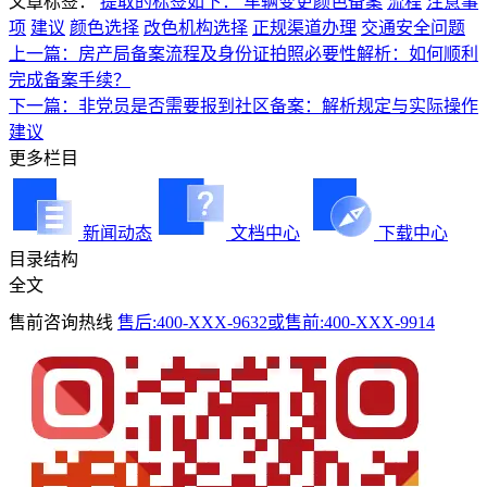
文章标签：
提取的标签如下： 车辆变更颜色备案
流程
注意事
项
建议
颜色选择
改色机构选择
正规渠道办理
交通安全问题
上一篇：房产局备案流程及身份证拍照必要性解析：如何顺利
完成备案手续？
下一篇：非党员是否需要报到社区备案：解析规定与实际操作
建议
更多栏目
新闻动态
文档中心
下载中心
目录结构
全文
售前咨询热线
售后:400-XXX-9632或售前:400-XXX-9914