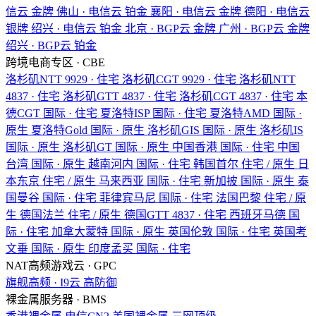
信云
金牌
佛山 · 电信云
铂金
襄阳 · 电信云
金牌
德阳 · 电信云
银牌
绍兴 · 电信云
铂金
北京 · BGP云
金牌
广州 · BGP云
金牌
绍兴 · BGP云
铂金
跨境电商专区 · CBE
洛杉矶NTT
9929 · 住宅
洛杉矶CGT
9929 · 住宅
洛杉矶NTT
4837 · 住宅
洛杉矶GTT
4837 · 住宅
洛杉矶CGT
4837 · 住宅
本
德CGT
国际 · 住宅
夏洛特ISP
国际 · 住宅
夏洛特AMD
国际 ·
原生
夏洛特Gold
国际 · 原生
洛杉矶GIS
国际 · 原生
洛杉矶IS
国际 · 原生
洛杉矶GT
国际 · 原生
中国香港
国际 · 住宅
中国
台湾
国际 · 原生
越南河内
国际 · 住宅
韩国首尔
住宅 / 原生
日
本东京
住宅 / 原生
马来西亚
国际 · 住宅
新加披
国际 · 原生
泰
国曼谷
国际 · 住宅
菲律宾马尼
国际 · 住宅
法国巴黎
住宅 / 原
生
德国法兰
住宅 / 原生
德国GTT
4837 · 住宅
西班牙马德
国
际 · 住宅
加拿大蒙特
国际 · 原生
英国伦敦
国际 · 住宅
英国考
文垂
国际 · 原生
印度孟买
国际 · 住宅
NAT高频游戏云 · GPC
旗舰高频 · I9云
高防御
裸金属服务器 · BMS