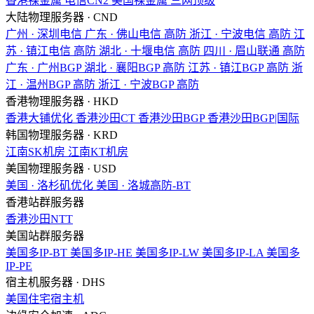
香港裸金属
电信CN2
美国裸金属
三网顶级
大陆物理服务器 · CND
广州 · 深圳电信
广东 · 佛山电信
高防
浙江 · 宁波电信
高防
江
苏 · 镇江电信
高防
湖北 · 十堰电信
高防
四川 · 眉山联通
高防
广东 · 广州BGP
湖北 · 襄阳BGP
高防
江苏 · 镇江BGP
高防
浙
江 · 温州BGP
高防
浙江 · 宁波BGP
高防
香港物理服务器 · HKD
香港大铺优化
香港沙田CT
香港沙田BGP
香港沙田BGP|国际
韩国物理服务器 · KRD
江南SK机房
江南KT机房
美国物理服务器 · USD
美国 · 洛杉矶优化
美国 · 洛城高防-BT
香港站群服务器
香港沙田NTT
美国站群服务器
美国多IP-BT
美国多IP-HE
美国多IP-LW
美国多IP-LA
美国多
IP-PE
宿主机服务器 · DHS
美国住宅宿主机