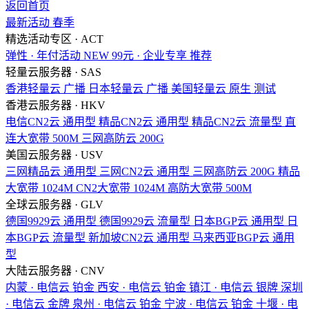
返回首页
最新活动
春季
精选活动专区 · ACT
弹性 · 年付活动
NEW
99元 · 企业专享
推荐
轻量云服务器 · SAS
香港轻量云
广播
日本轻量云
广播
美国轻量云
原生
测试
香港云服务器 · HKV
电信CN2云
通用型
精品CN2云
通用型
精品CN2云
流量型
直
连大宽带
500M
三网高防云
200G
美国云服务器 · USV
三网精品云
通用型
三网CN2云
通用型
三网高防云
200G
精品
大宽带
1024M
CN2大宽带
1024M
高防大宽带
500M
全球云服务器 · GLV
德国9929云
通用型
德国9929云
流量型
日本BGP云
通用型
日
本BGP云
流量型
新加坡CN2云
通用型
马来西亚BGP云
通用
型
大陆云服务器 · CNV
内蒙 · 电信云
铂金
西安 · 电信云
铂金
镇江 · 电信云
银牌
深圳
· 电信云
金牌
泉州 · 电信云
铂金
宁波 · 电信云
铂金
十堰 · 电