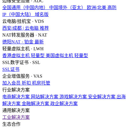
边缘安全加速 · ADC
全国通用（中国内地）
中国境外（亚太）
欧洲/北美
高防
IP（中国大陆）
域名版
云电脑/挂机宝 · VDS
西安/成都 | 云电脑
推荐
NAT转发服务器 · NAT
德阳NAT · 铂金
最新
轻量虚拟主机 · LWH
香港虚拟主机
轻量型
美国虚拟主机
轻量型
SSL数字证书 · SSL
SSL证书
企业增值服务 · VAS
加入会员
折扣
机房托管
行业解决方案
电商解决方案
网站解决方案
游戏解决方案
安全解决方案
出海
解决方案
金融解决方案
政企解决方案
通用解决方案
工业解决方案
生态合作