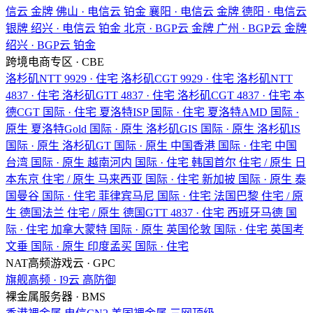
信云
金牌
佛山 · 电信云
铂金
襄阳 · 电信云
金牌
德阳 · 电信云
银牌
绍兴 · 电信云
铂金
北京 · BGP云
金牌
广州 · BGP云
金牌
绍兴 · BGP云
铂金
跨境电商专区 · CBE
洛杉矶NTT
9929 · 住宅
洛杉矶CGT
9929 · 住宅
洛杉矶NTT
4837 · 住宅
洛杉矶GTT
4837 · 住宅
洛杉矶CGT
4837 · 住宅
本
德CGT
国际 · 住宅
夏洛特ISP
国际 · 住宅
夏洛特AMD
国际 ·
原生
夏洛特Gold
国际 · 原生
洛杉矶GIS
国际 · 原生
洛杉矶IS
国际 · 原生
洛杉矶GT
国际 · 原生
中国香港
国际 · 住宅
中国
台湾
国际 · 原生
越南河内
国际 · 住宅
韩国首尔
住宅 / 原生
日
本东京
住宅 / 原生
马来西亚
国际 · 住宅
新加披
国际 · 原生
泰
国曼谷
国际 · 住宅
菲律宾马尼
国际 · 住宅
法国巴黎
住宅 / 原
生
德国法兰
住宅 / 原生
德国GTT
4837 · 住宅
西班牙马德
国
际 · 住宅
加拿大蒙特
国际 · 原生
英国伦敦
国际 · 住宅
英国考
文垂
国际 · 原生
印度孟买
国际 · 住宅
NAT高频游戏云 · GPC
旗舰高频 · I9云
高防御
裸金属服务器 · BMS