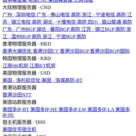
香港裸金属
电信CN2
美国裸金属
三网顶级
大陆物理服务器 · CND
广州 · 深圳电信
广东 · 佛山电信
高防
浙江 · 宁波电信
高防
江
苏 · 镇江电信
高防
湖北 · 十堰电信
高防
四川 · 眉山联通
高防
广东 · 广州BGP
湖北 · 襄阳BGP
高防
江苏 · 镇江BGP
高防
浙
江 · 温州BGP
高防
浙江 · 宁波BGP
高防
香港物理服务器 · HKD
香港大铺优化
香港沙田CT
香港沙田BGP
香港沙田BGP|国际
韩国物理服务器 · KRD
江南SK机房
江南KT机房
美国物理服务器 · USD
美国 · 洛杉矶优化
美国 · 洛城高防-BT
香港站群服务器
香港沙田NTT
美国站群服务器
美国多IP-BT
美国多IP-HE
美国多IP-LW
美国多IP-LA
美国多
IP-PE
宿主机服务器 · DHS
美国住宅宿主机