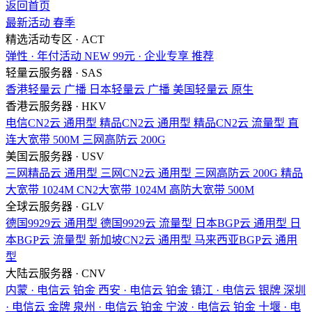
返回首页
最新活动
春季
精选活动专区 · ACT
弹性 · 年付活动
NEW
99元 · 企业专享
推荐
轻量云服务器 · SAS
香港轻量云
广播
日本轻量云
广播
美国轻量云
原生
香港云服务器 · HKV
电信CN2云
通用型
精品CN2云
通用型
精品CN2云
流量型
直
连大宽带
500M
三网高防云
200G
美国云服务器 · USV
三网精品云
通用型
三网CN2云
通用型
三网高防云
200G
精品
大宽带
1024M
CN2大宽带
1024M
高防大宽带
500M
全球云服务器 · GLV
德国9929云
通用型
德国9929云
流量型
日本BGP云
通用型
日
本BGP云
流量型
新加坡CN2云
通用型
马来西亚BGP云
通用
型
大陆云服务器 · CNV
内蒙 · 电信云
铂金
西安 · 电信云
铂金
镇江 · 电信云
银牌
深圳
· 电信云
金牌
泉州 · 电信云
铂金
宁波 · 电信云
铂金
十堰 · 电