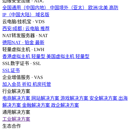
边缘安全加速 · ADC
全国通用（中国内地）
中国境外（亚太）
欧洲/北美
高防
IP（中国大陆）
域名版
云电脑/挂机宝 · VDS
西安/成都 | 云电脑
推荐
NAT转发服务器 · NAT
德阳NAT · 铂金
最新
轻量虚拟主机 · LWH
香港虚拟主机
轻量型
美国虚拟主机
轻量型
SSL数字证书 · SSL
SSL证书
企业增值服务 · VAS
加入会员
折扣
机房托管
行业解决方案
电商解决方案
网站解决方案
游戏解决方案
安全解决方案
出海
解决方案
金融解决方案
政企解决方案
通用解决方案
工业解决方案
生态合作