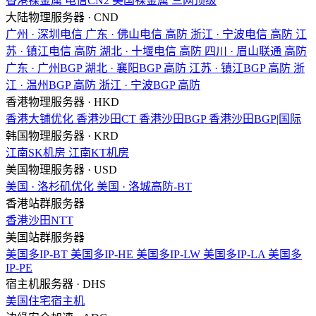
香港裸金属
电信CN2
美国裸金属
三网顶级
大陆物理服务器 · CND
广州 · 深圳电信
广东 · 佛山电信
高防
浙江 · 宁波电信
高防
江
苏 · 镇江电信
高防
湖北 · 十堰电信
高防
四川 · 眉山联通
高防
广东 · 广州BGP
湖北 · 襄阳BGP
高防
江苏 · 镇江BGP
高防
浙
江 · 温州BGP
高防
浙江 · 宁波BGP
高防
香港物理服务器 · HKD
香港大铺优化
香港沙田CT
香港沙田BGP
香港沙田BGP|国际
韩国物理服务器 · KRD
江南SK机房
江南KT机房
美国物理服务器 · USD
美国 · 洛杉矶优化
美国 · 洛城高防-BT
香港站群服务器
香港沙田NTT
美国站群服务器
美国多IP-BT
美国多IP-HE
美国多IP-LW
美国多IP-LA
美国多
IP-PE
宿主机服务器 · DHS
美国住宅宿主机