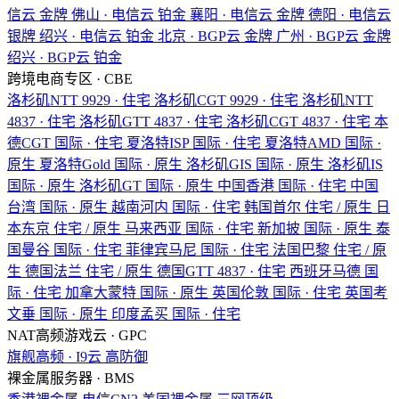
信云
金牌
佛山 · 电信云
铂金
襄阳 · 电信云
金牌
德阳 · 电信云
银牌
绍兴 · 电信云
铂金
北京 · BGP云
金牌
广州 · BGP云
金牌
绍兴 · BGP云
铂金
跨境电商专区 · CBE
洛杉矶NTT
9929 · 住宅
洛杉矶CGT
9929 · 住宅
洛杉矶NTT
4837 · 住宅
洛杉矶GTT
4837 · 住宅
洛杉矶CGT
4837 · 住宅
本
德CGT
国际 · 住宅
夏洛特ISP
国际 · 住宅
夏洛特AMD
国际 ·
原生
夏洛特Gold
国际 · 原生
洛杉矶GIS
国际 · 原生
洛杉矶IS
国际 · 原生
洛杉矶GT
国际 · 原生
中国香港
国际 · 住宅
中国
台湾
国际 · 原生
越南河内
国际 · 住宅
韩国首尔
住宅 / 原生
日
本东京
住宅 / 原生
马来西亚
国际 · 住宅
新加披
国际 · 原生
泰
国曼谷
国际 · 住宅
菲律宾马尼
国际 · 住宅
法国巴黎
住宅 / 原
生
德国法兰
住宅 / 原生
德国GTT
4837 · 住宅
西班牙马德
国
际 · 住宅
加拿大蒙特
国际 · 原生
英国伦敦
国际 · 住宅
英国考
文垂
国际 · 原生
印度孟买
国际 · 住宅
NAT高频游戏云 · GPC
旗舰高频 · I9云
高防御
裸金属服务器 · BMS