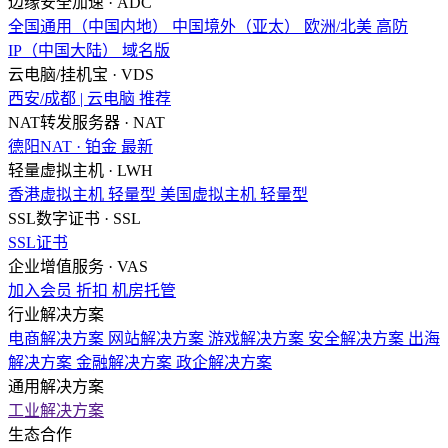
边缘安全加速 · ADC
全国通用（中国内地）
中国境外（亚太）
欧洲/北美
高防
IP（中国大陆）
域名版
云电脑/挂机宝 · VDS
西安/成都 | 云电脑
推荐
NAT转发服务器 · NAT
德阳NAT · 铂金
最新
轻量虚拟主机 · LWH
香港虚拟主机
轻量型
美国虚拟主机
轻量型
SSL数字证书 · SSL
SSL证书
企业增值服务 · VAS
加入会员
折扣
机房托管
行业解决方案
电商解决方案
网站解决方案
游戏解决方案
安全解决方案
出海
解决方案
金融解决方案
政企解决方案
通用解决方案
工业解决方案
生态合作