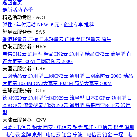
返回首页
最新活动
春季
精选活动专区 · ACT
弹性 · 年付活动
NEW
99元 · 企业专享
推荐
轻量云服务器 · SAS
香港轻量云
广播
日本轻量云
广播
美国轻量云
原生
香港云服务器 · HKV
电信CN2云
通用型
精品CN2云
通用型
精品CN2云
流量型
直
连大宽带
500M
三网高防云
200G
美国云服务器 · USV
三网精品云
通用型
三网CN2云
通用型
三网高防云
200G
精品
大宽带
1024M
CN2大宽带
1024M
高防大宽带
500M
全球云服务器 · GLV
德国9929云
通用型
德国9929云
流量型
日本BGP云
通用型
日
本BGP云
流量型
新加坡CN2云
通用型
马来西亚BGP云
通用
型
大陆云服务器 · CNV
内蒙 · 电信云
铂金
西安 · 电信云
铂金
镇江 · 电信云
银牌
深圳
· 电信云
金牌
泉州 · 电信云
铂金
宁波 · 电信云
铂金
十堰 · 电