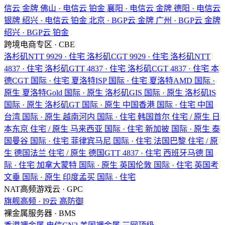
信云
金牌
佛山 · 电信云
铂金
襄阳 · 电信云
金牌
德阳 · 电信云
银牌
绍兴 · 电信云
铂金
北京 · BGP云
金牌
广州 · BGP云
金牌
绍兴 · BGP云
铂金
跨境电商专区 · CBE
洛杉矶NTT
9929 · 住宅
洛杉矶CGT
9929 · 住宅
洛杉矶NTT
4837 · 住宅
洛杉矶GTT
4837 · 住宅
洛杉矶CGT
4837 · 住宅
本
德CGT
国际 · 住宅
夏洛特ISP
国际 · 住宅
夏洛特AMD
国际 ·
原生
夏洛特Gold
国际 · 原生
洛杉矶GIS
国际 · 原生
洛杉矶IS
国际 · 原生
洛杉矶GT
国际 · 原生
中国香港
国际 · 住宅
中国
台湾
国际 · 原生
越南河内
国际 · 住宅
韩国首尔
住宅 / 原生
日
本东京
住宅 / 原生
马来西亚
国际 · 住宅
新加披
国际 · 原生
泰
国曼谷
国际 · 住宅
菲律宾马尼
国际 · 住宅
法国巴黎
住宅 / 原
生
德国法兰
住宅 / 原生
德国GTT
4837 · 住宅
西班牙马德
国
际 · 住宅
加拿大蒙特
国际 · 原生
英国伦敦
国际 · 住宅
英国考
文垂
国际 · 原生
印度孟买
国际 · 住宅
NAT高频游戏云 · GPC
旗舰高频 · I9云
高防御
裸金属服务器 · BMS