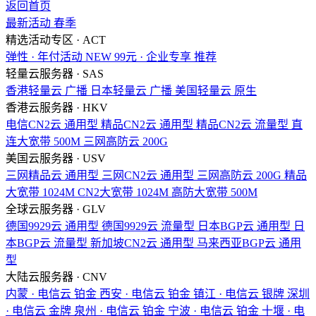
返回首页
最新活动
春季
精选活动专区 · ACT
弹性 · 年付活动
NEW
99元 · 企业专享
推荐
轻量云服务器 · SAS
香港轻量云
广播
日本轻量云
广播
美国轻量云
原生
香港云服务器 · HKV
电信CN2云
通用型
精品CN2云
通用型
精品CN2云
流量型
直
连大宽带
500M
三网高防云
200G
美国云服务器 · USV
三网精品云
通用型
三网CN2云
通用型
三网高防云
200G
精品
大宽带
1024M
CN2大宽带
1024M
高防大宽带
500M
全球云服务器 · GLV
德国9929云
通用型
德国9929云
流量型
日本BGP云
通用型
日
本BGP云
流量型
新加坡CN2云
通用型
马来西亚BGP云
通用
型
大陆云服务器 · CNV
内蒙 · 电信云
铂金
西安 · 电信云
铂金
镇江 · 电信云
银牌
深圳
· 电信云
金牌
泉州 · 电信云
铂金
宁波 · 电信云
铂金
十堰 · 电