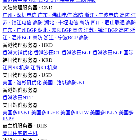
香港裸金属
电信CN2
美国裸金属
三网顶级
大陆物理服务器 · CND
广州 · 深圳电信
广东 · 佛山电信
高防
浙江 · 宁波电信
高防
江
苏 · 镇江电信
高防
湖北 · 十堰电信
高防
四川 · 眉山联通
高防
广东 · 广州BGP
湖北 · 襄阳BGP
高防
江苏 · 镇江BGP
高防
浙
江 · 温州BGP
高防
浙江 · 宁波BGP
高防
香港物理服务器 · HKD
香港大铺优化
香港沙田CT
香港沙田BGP
香港沙田BGP|国际
韩国物理服务器 · KRD
江南SK机房
江南KT机房
美国物理服务器 · USD
美国 · 洛杉矶优化
美国 · 洛城高防-BT
香港站群服务器
香港沙田NTT
美国站群服务器
美国多IP-BT
美国多IP-HE
美国多IP-LW
美国多IP-LA
美国多
IP-PE
宿主机服务器 · DHS
美国住宅宿主机