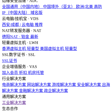
边缘安全加速 · ADC
全国通用（中国内地）
中国境外（亚太）
欧洲/北美
高防
IP（中国大陆）
域名版
云电脑/挂机宝 · VDS
西安/成都 | 云电脑
推荐
NAT转发服务器 · NAT
德阳NAT · 铂金
最新
轻量虚拟主机 · LWH
香港虚拟主机
轻量型
美国虚拟主机
轻量型
SSL数字证书 · SSL
SSL证书
企业增值服务 · VAS
加入会员
折扣
机房托管
行业解决方案
电商解决方案
网站解决方案
游戏解决方案
安全解决方案
出海
解决方案
金融解决方案
政企解决方案
通用解决方案
工业解决方案
生态合作