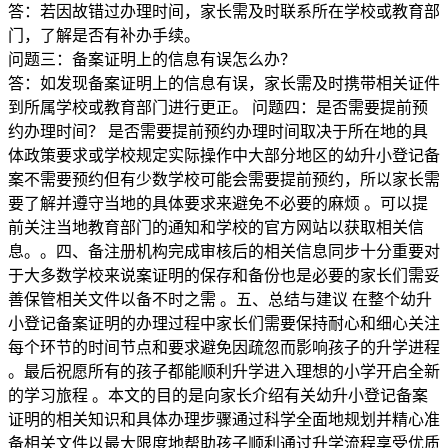
答：若因故错过办理时间，家长需及时联系所在学校或教育部
门，了解是否有补办手续。
问题三：备案证明上的信息有误怎么办？
答：如发现备案证明上的信息有误，家长需及时携带相关证件
到所属学校或教育部门进行更正。 问题四：是否需要提前预
约办理时间？ 是否需要提前预约办理时间取决于所在地的具
体政策要求或学校规定实际操作中大部分地区的幼升小登记备
案不需要预约但有少数学校可能会需要提前预约，所以家长需
要了解并遵守当地的具体要求来避免不必要的麻烦 。可以提
前关注当地教育部门的通知和学校的官方网站以获取相关信
息。。四、备注册机构完成审核后的相关信息同步十分重要对
于大多数学校来说案证明的保存和备份也是必要的家长们需妥
善保管相关文件以备不时之需 。五、总结与建议 在整个幼升
小登记备案证明的办理过程中家长们需要保持耐心和细心关注
每个环节的时间节点和要求避免因疏忽而影响孩子的升学进程
。最后祝愿所有的孩子都能顺利升学进入理想的小学开启全新
的学习旅程 。本文的目的是向家长介绍有关幼升小登记备案
证明的相关知识和具体办理步骤通过科学全面地规划并精心准
备相关文件以最大限度地帮助孩子顺利通过升学流程享受优质