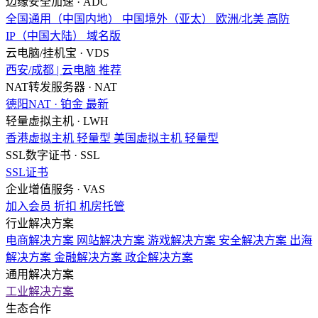
边缘安全加速 · ADC
全国通用（中国内地）
中国境外（亚太）
欧洲/北美
高防
IP（中国大陆）
域名版
云电脑/挂机宝 · VDS
西安/成都 | 云电脑
推荐
NAT转发服务器 · NAT
德阳NAT · 铂金
最新
轻量虚拟主机 · LWH
香港虚拟主机
轻量型
美国虚拟主机
轻量型
SSL数字证书 · SSL
SSL证书
企业增值服务 · VAS
加入会员
折扣
机房托管
行业解决方案
电商解决方案
网站解决方案
游戏解决方案
安全解决方案
出海
解决方案
金融解决方案
政企解决方案
通用解决方案
工业解决方案
生态合作