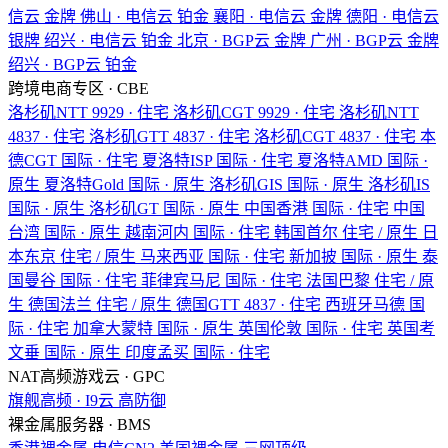
信云
金牌
佛山 · 电信云
铂金
襄阳 · 电信云
金牌
德阳 · 电信云
银牌
绍兴 · 电信云
铂金
北京 · BGP云
金牌
广州 · BGP云
金牌
绍兴 · BGP云
铂金
跨境电商专区 · CBE
洛杉矶NTT
9929 · 住宅
洛杉矶CGT
9929 · 住宅
洛杉矶NTT
4837 · 住宅
洛杉矶GTT
4837 · 住宅
洛杉矶CGT
4837 · 住宅
本
德CGT
国际 · 住宅
夏洛特ISP
国际 · 住宅
夏洛特AMD
国际 ·
原生
夏洛特Gold
国际 · 原生
洛杉矶GIS
国际 · 原生
洛杉矶IS
国际 · 原生
洛杉矶GT
国际 · 原生
中国香港
国际 · 住宅
中国
台湾
国际 · 原生
越南河内
国际 · 住宅
韩国首尔
住宅 / 原生
日
本东京
住宅 / 原生
马来西亚
国际 · 住宅
新加披
国际 · 原生
泰
国曼谷
国际 · 住宅
菲律宾马尼
国际 · 住宅
法国巴黎
住宅 / 原
生
德国法兰
住宅 / 原生
德国GTT
4837 · 住宅
西班牙马德
国
际 · 住宅
加拿大蒙特
国际 · 原生
英国伦敦
国际 · 住宅
英国考
文垂
国际 · 原生
印度孟买
国际 · 住宅
NAT高频游戏云 · GPC
旗舰高频 · I9云
高防御
裸金属服务器 · BMS