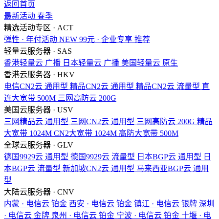
返回首页
最新活动
春季
精选活动专区 · ACT
弹性 · 年付活动
NEW
99元 · 企业专享
推荐
轻量云服务器 · SAS
香港轻量云
广播
日本轻量云
广播
美国轻量云
原生
香港云服务器 · HKV
电信CN2云
通用型
精品CN2云
通用型
精品CN2云
流量型
直
连大宽带
500M
三网高防云
200G
美国云服务器 · USV
三网精品云
通用型
三网CN2云
通用型
三网高防云
200G
精品
大宽带
1024M
CN2大宽带
1024M
高防大宽带
500M
全球云服务器 · GLV
德国9929云
通用型
德国9929云
流量型
日本BGP云
通用型
日
本BGP云
流量型
新加坡CN2云
通用型
马来西亚BGP云
通用
型
大陆云服务器 · CNV
内蒙 · 电信云
铂金
西安 · 电信云
铂金
镇江 · 电信云
银牌
深圳
· 电信云
金牌
泉州 · 电信云
铂金
宁波 · 电信云
铂金
十堰 · 电