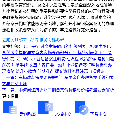
的学校教育资源 。 总之本文旨在帮助家长全面深入地理解幼
升小登记备案证明的重要性和必要性掌握具体的办理流程及相
关政策解答常见问题让升学过程更加顺利无忧 。通过本文的
介绍家长们应该能够更全面地了解幼升小登记备案证明的办理
流程和政策要求从而为孩子的升学之路做好充分准备 。
云服务器部署与选型相关实践参考
文章标签：
以下是针对文章提取出的标签列表（标签类型包
含关键字提取与文章内容摘要两部分）： 标签列表如下： 关
键词提取：幼升小
登记备案证明
办理流程
政策解读
常见问题
解答
升学手续 文章内容摘要：幼升小登记备案证明解析与办
理攻略
幼升小政策
前期准备
提交资料流程注意事项解读
上一篇：车辆改装备案流程解析：车主亲自办理备案手续的要
求与注意事项
下一篇：中海阅江府惠州二期备案价解读与价格考量要素解析
更多栏目
新闻动态
文档中心
下载中心