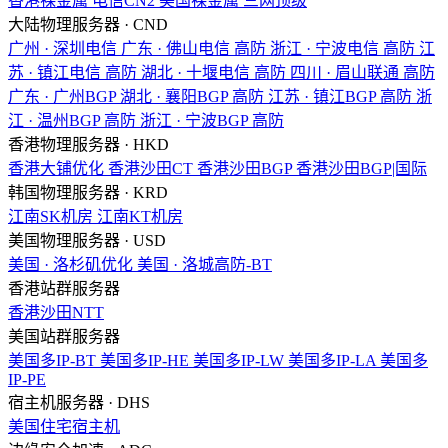
香港裸金属
电信CN2
美国裸金属
三网顶级
大陆物理服务器 · CND
广州 · 深圳电信
广东 · 佛山电信
高防
浙江 · 宁波电信
高防
江
苏 · 镇江电信
高防
湖北 · 十堰电信
高防
四川 · 眉山联通
高防
广东 · 广州BGP
湖北 · 襄阳BGP
高防
江苏 · 镇江BGP
高防
浙
江 · 温州BGP
高防
浙江 · 宁波BGP
高防
香港物理服务器 · HKD
香港大铺优化
香港沙田CT
香港沙田BGP
香港沙田BGP|国际
韩国物理服务器 · KRD
江南SK机房
江南KT机房
美国物理服务器 · USD
美国 · 洛杉矶优化
美国 · 洛城高防-BT
香港站群服务器
香港沙田NTT
美国站群服务器
美国多IP-BT
美国多IP-HE
美国多IP-LW
美国多IP-LA
美国多
IP-PE
宿主机服务器 · DHS
美国住宅宿主机