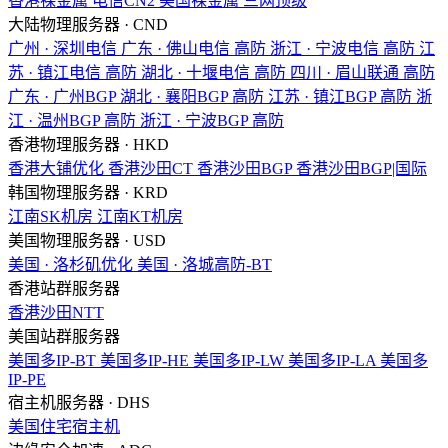
香港裸金属
电信CN2
美国裸金属
三网顶级
大陆物理服务器 · CND
广州 · 深圳电信
广东 · 佛山电信
高防
浙江 · 宁波电信
高防
江
苏 · 镇江电信
高防
湖北 · 十堰电信
高防
四川 · 眉山联通
高防
广东 · 广州BGP
湖北 · 襄阳BGP
高防
江苏 · 镇江BGP
高防
浙
江 · 温州BGP
高防
浙江 · 宁波BGP
高防
香港物理服务器 · HKD
香港大铺优化
香港沙田CT
香港沙田BGP
香港沙田BGP|国际
韩国物理服务器 · KRD
江南SK机房
江南KT机房
美国物理服务器 · USD
美国 · 洛杉矶优化
美国 · 洛城高防-BT
香港站群服务器
香港沙田NTT
美国站群服务器
美国多IP-BT
美国多IP-HE
美国多IP-LW
美国多IP-LA
美国多
IP-PE
宿主机服务器 · DHS
美国住宅宿主机