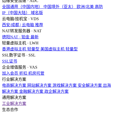
边缘安全加速 · ADC
全国通用（中国内地）
中国境外（亚太）
欧洲/北美
高防
IP（中国大陆）
域名版
云电脑/挂机宝 · VDS
西安/成都 | 云电脑
推荐
NAT转发服务器 · NAT
德阳NAT · 铂金
最新
轻量虚拟主机 · LWH
香港虚拟主机
轻量型
美国虚拟主机
轻量型
SSL数字证书 · SSL
SSL证书
企业增值服务 · VAS
加入会员
折扣
机房托管
行业解决方案
电商解决方案
网站解决方案
游戏解决方案
安全解决方案
出海
解决方案
金融解决方案
政企解决方案
通用解决方案
工业解决方案
生态合作