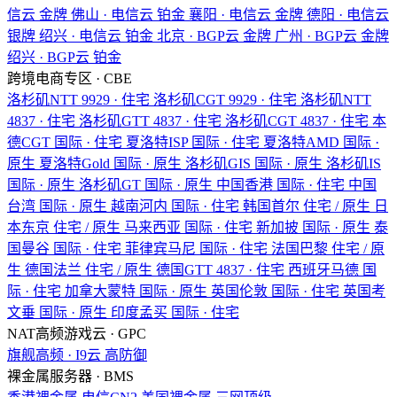
信云
金牌
佛山 · 电信云
铂金
襄阳 · 电信云
金牌
德阳 · 电信云
银牌
绍兴 · 电信云
铂金
北京 · BGP云
金牌
广州 · BGP云
金牌
绍兴 · BGP云
铂金
跨境电商专区 · CBE
洛杉矶NTT
9929 · 住宅
洛杉矶CGT
9929 · 住宅
洛杉矶NTT
4837 · 住宅
洛杉矶GTT
4837 · 住宅
洛杉矶CGT
4837 · 住宅
本
德CGT
国际 · 住宅
夏洛特ISP
国际 · 住宅
夏洛特AMD
国际 ·
原生
夏洛特Gold
国际 · 原生
洛杉矶GIS
国际 · 原生
洛杉矶IS
国际 · 原生
洛杉矶GT
国际 · 原生
中国香港
国际 · 住宅
中国
台湾
国际 · 原生
越南河内
国际 · 住宅
韩国首尔
住宅 / 原生
日
本东京
住宅 / 原生
马来西亚
国际 · 住宅
新加披
国际 · 原生
泰
国曼谷
国际 · 住宅
菲律宾马尼
国际 · 住宅
法国巴黎
住宅 / 原
生
德国法兰
住宅 / 原生
德国GTT
4837 · 住宅
西班牙马德
国
际 · 住宅
加拿大蒙特
国际 · 原生
英国伦敦
国际 · 住宅
英国考
文垂
国际 · 原生
印度孟买
国际 · 住宅
NAT高频游戏云 · GPC
旗舰高频 · I9云
高防御
裸金属服务器 · BMS