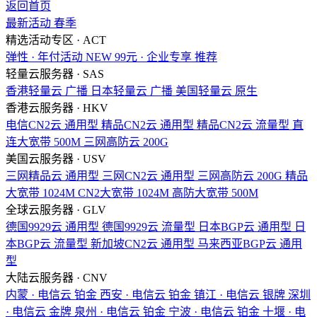
返回首页
最新活动
春季
精选活动专区 · ACT
弹性 · 年付活动
NEW
99元 · 企业专享
推荐
轻量云服务器 · SAS
香港轻量云
广播
日本轻量云
广播
美国轻量云
原生
香港云服务器 · HKV
电信CN2云
通用型
精品CN2云
通用型
精品CN2云
流量型
直
连大宽带
500M
三网高防云
200G
美国云服务器 · USV
三网精品云
通用型
三网CN2云
通用型
三网高防云
200G
精品
大宽带
1024M
CN2大宽带
1024M
高防大宽带
500M
全球云服务器 · GLV
德国9929云
通用型
德国9929云
流量型
日本BGP云
通用型
日
本BGP云
流量型
新加坡CN2云
通用型
马来西亚BGP云
通用
型
大陆云服务器 · CNV
内蒙 · 电信云
铂金
西安 · 电信云
铂金
镇江 · 电信云
银牌
深圳
· 电信云
金牌
泉州 · 电信云
铂金
宁波 · 电信云
铂金
十堰 · 电