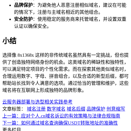
品牌保护
：为避免他人恶意注册相似域名，建议在可能
的情况下，注册与主域名相近的其他组合。
安全防护
：使用稳定的服务商来托管域名，并设置双重
认证以确保安全。
小结
选择像 8x1368x 这样的非传统域名虽然具有一定挑战，但也提
供了创造独特网络身份的机会。这类域名的稀缺性和独特性，
可以满足特定项目的个性化需求。而在探索其他类似域名时，
合理运用数字、字母、拼音组合，以及合适的新型后缀，都可
帮助站长找到令人满意的选项。通过恰当的管理和维护，这些
域名将在互联网上形成独特的品牌形象。
云服务器部署与选型相关实践参考
文章标签：
域名注册
数字域名
域名后缀
品牌保护
创意缩写
上一篇：应对个人.cn域名诉讼的有效策略与法律合规指南
下一篇：如何通过域名查询确保USDT转账地址的准确性
更多栏目