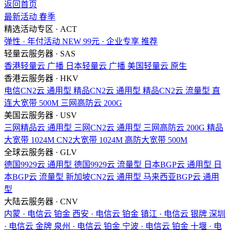
返回首页
最新活动
春季
精选活动专区 · ACT
弹性 · 年付活动
NEW
99元 · 企业专享
推荐
轻量云服务器 · SAS
香港轻量云
广播
日本轻量云
广播
美国轻量云
原生
香港云服务器 · HKV
电信CN2云
通用型
精品CN2云
通用型
精品CN2云
流量型
直
连大宽带
500M
三网高防云
200G
美国云服务器 · USV
三网精品云
通用型
三网CN2云
通用型
三网高防云
200G
精品
大宽带
1024M
CN2大宽带
1024M
高防大宽带
500M
全球云服务器 · GLV
德国9929云
通用型
德国9929云
流量型
日本BGP云
通用型
日
本BGP云
流量型
新加坡CN2云
通用型
马来西亚BGP云
通用
型
大陆云服务器 · CNV
内蒙 · 电信云
铂金
西安 · 电信云
铂金
镇江 · 电信云
银牌
深圳
· 电信云
金牌
泉州 · 电信云
铂金
宁波 · 电信云
铂金
十堰 · 电