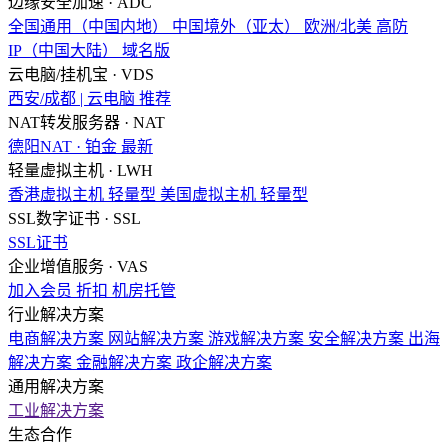
边缘安全加速 · ADC
全国通用（中国内地）
中国境外（亚太）
欧洲/北美
高防
IP（中国大陆）
域名版
云电脑/挂机宝 · VDS
西安/成都 | 云电脑
推荐
NAT转发服务器 · NAT
德阳NAT · 铂金
最新
轻量虚拟主机 · LWH
香港虚拟主机
轻量型
美国虚拟主机
轻量型
SSL数字证书 · SSL
SSL证书
企业增值服务 · VAS
加入会员
折扣
机房托管
行业解决方案
电商解决方案
网站解决方案
游戏解决方案
安全解决方案
出海
解决方案
金融解决方案
政企解决方案
通用解决方案
工业解决方案
生态合作