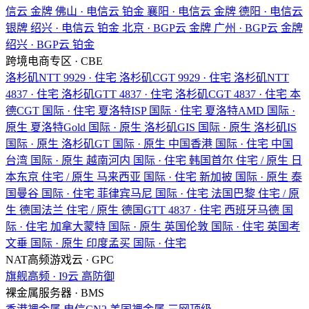
信云
金牌
佛山 · 电信云
铂金
襄阳 · 电信云
金牌
德阳 · 电信云
银牌
绍兴 · 电信云
铂金
北京 · BGP云
金牌
广州 · BGP云
金牌
绍兴 · BGP云
铂金
跨境电商专区 · CBE
洛杉矶NTT
9929 · 住宅
洛杉矶CGT
9929 · 住宅
洛杉矶NTT
4837 · 住宅
洛杉矶GTT
4837 · 住宅
洛杉矶CGT
4837 · 住宅
本
德CGT
国际 · 住宅
夏洛特ISP
国际 · 住宅
夏洛特AMD
国际 ·
原生
夏洛特Gold
国际 · 原生
洛杉矶GIS
国际 · 原生
洛杉矶IS
国际 · 原生
洛杉矶GT
国际 · 原生
中国香港
国际 · 住宅
中国
台湾
国际 · 原生
越南河内
国际 · 住宅
韩国首尔
住宅 / 原生
日
本东京
住宅 / 原生
马来西亚
国际 · 住宅
新加披
国际 · 原生
泰
国曼谷
国际 · 住宅
菲律宾马尼
国际 · 住宅
法国巴黎
住宅 / 原
生
德国法兰
住宅 / 原生
德国GTT
4837 · 住宅
西班牙马德
国
际 · 住宅
加拿大蒙特
国际 · 原生
英国伦敦
国际 · 住宅
英国考
文垂
国际 · 原生
印度孟买
国际 · 住宅
NAT高频游戏云 · GPC
旗舰高频 · I9云
高防御
裸金属服务器 · BMS