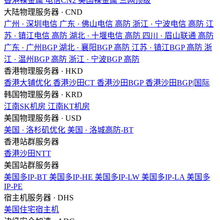
香港裸金属
电信CN2
美国裸金属
三网顶级
大陆物理服务器 · CND
广州 · 深圳电信
广东 · 佛山电信
高防
浙江 · 宁波电信
高防
江
苏 · 镇江电信
高防
湖北 · 十堰电信
高防
四川 · 眉山联通
高防
广东 · 广州BGP
湖北 · 襄阳BGP
高防
江苏 · 镇江BGP
高防
浙
江 · 温州BGP
高防
浙江 · 宁波BGP
高防
香港物理服务器 · HKD
香港大铺优化
香港沙田CT
香港沙田BGP
香港沙田BGP|国际
韩国物理服务器 · KRD
江南SK机房
江南KT机房
美国物理服务器 · USD
美国 · 洛杉矶优化
美国 · 洛城高防-BT
香港站群服务器
香港沙田NTT
美国站群服务器
美国多IP-BT
美国多IP-HE
美国多IP-LW
美国多IP-LA
美国多
IP-PE
宿主机服务器 · DHS
美国住宅宿主机