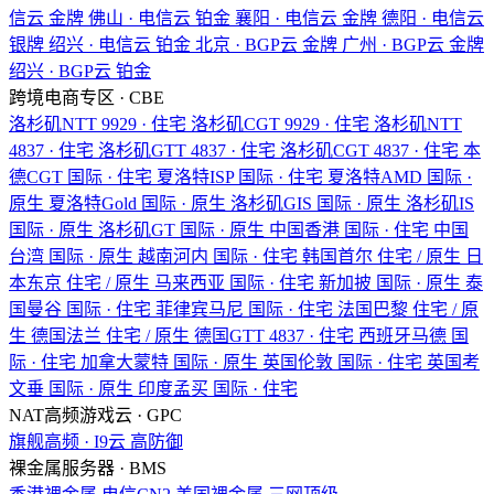
信云
金牌
佛山 · 电信云
铂金
襄阳 · 电信云
金牌
德阳 · 电信云
银牌
绍兴 · 电信云
铂金
北京 · BGP云
金牌
广州 · BGP云
金牌
绍兴 · BGP云
铂金
跨境电商专区 · CBE
洛杉矶NTT
9929 · 住宅
洛杉矶CGT
9929 · 住宅
洛杉矶NTT
4837 · 住宅
洛杉矶GTT
4837 · 住宅
洛杉矶CGT
4837 · 住宅
本
德CGT
国际 · 住宅
夏洛特ISP
国际 · 住宅
夏洛特AMD
国际 ·
原生
夏洛特Gold
国际 · 原生
洛杉矶GIS
国际 · 原生
洛杉矶IS
国际 · 原生
洛杉矶GT
国际 · 原生
中国香港
国际 · 住宅
中国
台湾
国际 · 原生
越南河内
国际 · 住宅
韩国首尔
住宅 / 原生
日
本东京
住宅 / 原生
马来西亚
国际 · 住宅
新加披
国际 · 原生
泰
国曼谷
国际 · 住宅
菲律宾马尼
国际 · 住宅
法国巴黎
住宅 / 原
生
德国法兰
住宅 / 原生
德国GTT
4837 · 住宅
西班牙马德
国
际 · 住宅
加拿大蒙特
国际 · 原生
英国伦敦
国际 · 住宅
英国考
文垂
国际 · 原生
印度孟买
国际 · 住宅
NAT高频游戏云 · GPC
旗舰高频 · I9云
高防御
裸金属服务器 · BMS