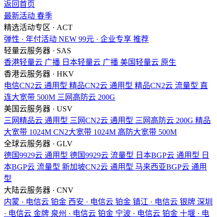
返回首页
最新活动
春季
精选活动专区 · ACT
弹性 · 年付活动
NEW
99元 · 企业专享
推荐
轻量云服务器 · SAS
香港轻量云
广播
日本轻量云
广播
美国轻量云
原生
香港云服务器 · HKV
电信CN2云
通用型
精品CN2云
通用型
精品CN2云
流量型
直
连大宽带
500M
三网高防云
200G
美国云服务器 · USV
三网精品云
通用型
三网CN2云
通用型
三网高防云
200G
精品
大宽带
1024M
CN2大宽带
1024M
高防大宽带
500M
全球云服务器 · GLV
德国9929云
通用型
德国9929云
流量型
日本BGP云
通用型
日
本BGP云
流量型
新加坡CN2云
通用型
马来西亚BGP云
通用
型
大陆云服务器 · CNV
内蒙 · 电信云
铂金
西安 · 电信云
铂金
镇江 · 电信云
银牌
深圳
· 电信云
金牌
泉州 · 电信云
铂金
宁波 · 电信云
铂金
十堰 · 电