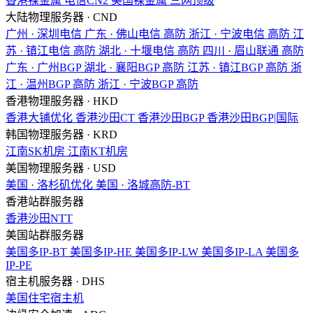
香港裸金属
电信CN2
美国裸金属
三网顶级
大陆物理服务器 · CND
广州 · 深圳电信
广东 · 佛山电信
高防
浙江 · 宁波电信
高防
江
苏 · 镇江电信
高防
湖北 · 十堰电信
高防
四川 · 眉山联通
高防
广东 · 广州BGP
湖北 · 襄阳BGP
高防
江苏 · 镇江BGP
高防
浙
江 · 温州BGP
高防
浙江 · 宁波BGP
高防
香港物理服务器 · HKD
香港大铺优化
香港沙田CT
香港沙田BGP
香港沙田BGP|国际
韩国物理服务器 · KRD
江南SK机房
江南KT机房
美国物理服务器 · USD
美国 · 洛杉矶优化
美国 · 洛城高防-BT
香港站群服务器
香港沙田NTT
美国站群服务器
美国多IP-BT
美国多IP-HE
美国多IP-LW
美国多IP-LA
美国多
IP-PE
宿主机服务器 · DHS
美国住宅宿主机