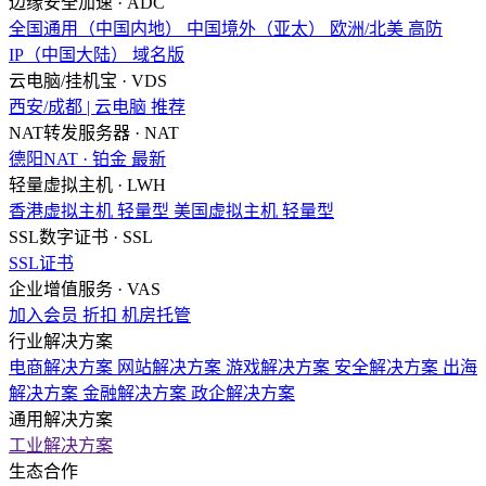
边缘安全加速 · ADC
全国通用（中国内地）
中国境外（亚太）
欧洲/北美
高防
IP（中国大陆）
域名版
云电脑/挂机宝 · VDS
西安/成都 | 云电脑
推荐
NAT转发服务器 · NAT
德阳NAT · 铂金
最新
轻量虚拟主机 · LWH
香港虚拟主机
轻量型
美国虚拟主机
轻量型
SSL数字证书 · SSL
SSL证书
企业增值服务 · VAS
加入会员
折扣
机房托管
行业解决方案
电商解决方案
网站解决方案
游戏解决方案
安全解决方案
出海
解决方案
金融解决方案
政企解决方案
通用解决方案
工业解决方案
生态合作