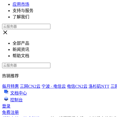
应用市场
支持与服务
了解我们
全部产品
新闻资讯
帮助文档
热销推荐
每月特惠
三网CN2云
宁波 · 电信云
电信CN2云
洛杉矶NTT
三
文档中心
控制台
登录
免费注册