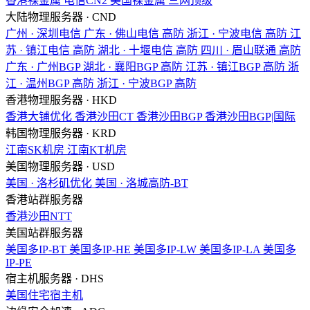
香港裸金属
电信CN2
美国裸金属
三网顶级
大陆物理服务器 · CND
广州 · 深圳电信
广东 · 佛山电信
高防
浙江 · 宁波电信
高防
江
苏 · 镇江电信
高防
湖北 · 十堰电信
高防
四川 · 眉山联通
高防
广东 · 广州BGP
湖北 · 襄阳BGP
高防
江苏 · 镇江BGP
高防
浙
江 · 温州BGP
高防
浙江 · 宁波BGP
高防
香港物理服务器 · HKD
香港大铺优化
香港沙田CT
香港沙田BGP
香港沙田BGP|国际
韩国物理服务器 · KRD
江南SK机房
江南KT机房
美国物理服务器 · USD
美国 · 洛杉矶优化
美国 · 洛城高防-BT
香港站群服务器
香港沙田NTT
美国站群服务器
美国多IP-BT
美国多IP-HE
美国多IP-LW
美国多IP-LA
美国多
IP-PE
宿主机服务器 · DHS
美国住宅宿主机