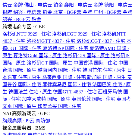
信云
金牌
佛山 · 电信云
铂金
襄阳 · 电信云
金牌
德阳 · 电信云
银牌
绍兴 · 电信云
铂金
北京 · BGP云
金牌
广州 · BGP云
金牌
绍兴 · BGP云
铂金
跨境电商专区 · CBE
洛杉矶NTT
9929 · 住宅
洛杉矶CGT
9929 · 住宅
洛杉矶NTT
4837 · 住宅
洛杉矶GTT
4837 · 住宅
洛杉矶CGT
4837 · 住宅
本
德CGT
国际 · 住宅
夏洛特ISP
国际 · 住宅
夏洛特AMD
国际 ·
原生
夏洛特Gold
国际 · 原生
洛杉矶GIS
国际 · 原生
洛杉矶IS
国际 · 原生
洛杉矶GT
国际 · 原生
中国香港
国际 · 住宅
中国
台湾
国际 · 原生
越南河内
国际 · 住宅
韩国首尔
住宅 / 原生
日
本东京
住宅 / 原生
马来西亚
国际 · 住宅
新加披
国际 · 原生
泰
国曼谷
国际 · 住宅
菲律宾马尼
国际 · 住宅
法国巴黎
住宅 / 原
生
德国法兰
住宅 / 原生
德国GTT
4837 · 住宅
西班牙马德
国
际 · 住宅
加拿大蒙特
国际 · 原生
英国伦敦
国际 · 住宅
英国考
文垂
国际 · 原生
印度孟买
国际 · 住宅
NAT高频游戏云 · GPC
旗舰高频 · I9云
高防御
裸金属服务器 · BMS