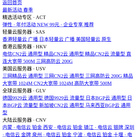
返回首页
最新活动
春季
精选活动专区 · ACT
弹性 · 年付活动
NEW
99元 · 企业专享
推荐
轻量云服务器 · SAS
香港轻量云
广播
日本轻量云
广播
美国轻量云
原生
香港云服务器 · HKV
电信CN2云
通用型
精品CN2云
通用型
精品CN2云
流量型
直
连大宽带
500M
三网高防云
200G
美国云服务器 · USV
三网精品云
通用型
三网CN2云
通用型
三网高防云
200G
精品
大宽带
1024M
CN2大宽带
1024M
高防大宽带
500M
全球云服务器 · GLV
德国9929云
通用型
德国9929云
流量型
日本BGP云
通用型
日
本BGP云
流量型
新加坡CN2云
通用型
马来西亚BGP云
通用
型
大陆云服务器 · CNV
内蒙 · 电信云
铂金
西安 · 电信云
铂金
镇江 · 电信云
银牌
深圳
· 电信云
金牌
泉州 · 电信云
铂金
宁波 · 电信云
铂金
十堰 · 电