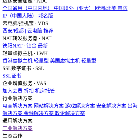
边缘安全加速 · ADC
全国通用（中国内地）
中国境外（亚太）
欧洲/北美
高防
IP（中国大陆）
域名版
云电脑/挂机宝 · VDS
西安/成都 | 云电脑
推荐
NAT转发服务器 · NAT
德阳NAT · 铂金
最新
轻量虚拟主机 · LWH
香港虚拟主机
轻量型
美国虚拟主机
轻量型
SSL数字证书 · SSL
SSL证书
企业增值服务 · VAS
加入会员
折扣
机房托管
行业解决方案
电商解决方案
网站解决方案
游戏解决方案
安全解决方案
出海
解决方案
金融解决方案
政企解决方案
通用解决方案
工业解决方案
生态合作