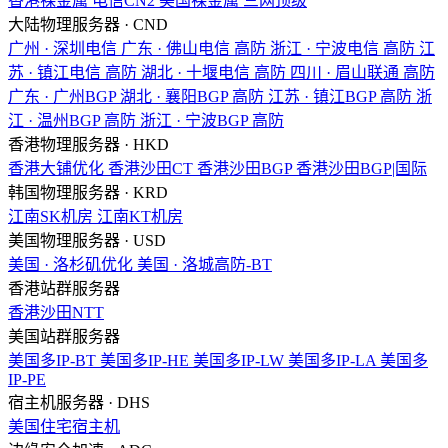
香港裸金属
电信CN2
美国裸金属
三网顶级
大陆物理服务器 · CND
广州 · 深圳电信
广东 · 佛山电信
高防
浙江 · 宁波电信
高防
江
苏 · 镇江电信
高防
湖北 · 十堰电信
高防
四川 · 眉山联通
高防
广东 · 广州BGP
湖北 · 襄阳BGP
高防
江苏 · 镇江BGP
高防
浙
江 · 温州BGP
高防
浙江 · 宁波BGP
高防
香港物理服务器 · HKD
香港大铺优化
香港沙田CT
香港沙田BGP
香港沙田BGP|国际
韩国物理服务器 · KRD
江南SK机房
江南KT机房
美国物理服务器 · USD
美国 · 洛杉矶优化
美国 · 洛城高防-BT
香港站群服务器
香港沙田NTT
美国站群服务器
美国多IP-BT
美国多IP-HE
美国多IP-LW
美国多IP-LA
美国多
IP-PE
宿主机服务器 · DHS
美国住宅宿主机