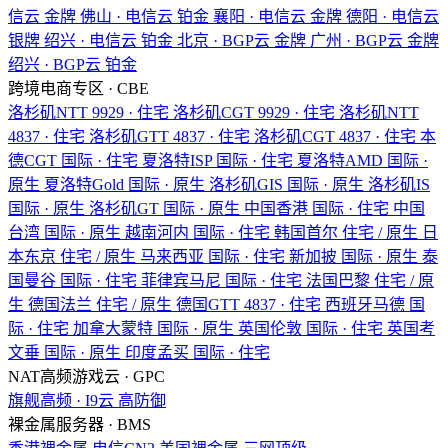
信云
金牌
佛山 · 电信云
铂金
襄阳 · 电信云
金牌
德阳 · 电信云
银牌
绍兴 · 电信云
铂金
北京 · BGP云
金牌
广州 · BGP云
金牌
绍兴 · BGP云
铂金
跨境电商专区 · CBE
洛杉矶NTT
9929 · 住宅
洛杉矶CGT
9929 · 住宅
洛杉矶NTT
4837 · 住宅
洛杉矶GTT
4837 · 住宅
洛杉矶CGT
4837 · 住宅
本
德CGT
国际 · 住宅
夏洛特ISP
国际 · 住宅
夏洛特AMD
国际 ·
原生
夏洛特Gold
国际 · 原生
洛杉矶GIS
国际 · 原生
洛杉矶IS
国际 · 原生
洛杉矶GT
国际 · 原生
中国香港
国际 · 住宅
中国
台湾
国际 · 原生
越南河内
国际 · 住宅
韩国首尔
住宅 / 原生
日
本东京
住宅 / 原生
马来西亚
国际 · 住宅
新加披
国际 · 原生
泰
国曼谷
国际 · 住宅
菲律宾马尼
国际 · 住宅
法国巴黎
住宅 / 原
生
德国法兰
住宅 / 原生
德国GTT
4837 · 住宅
西班牙马德
国
际 · 住宅
加拿大蒙特
国际 · 原生
英国伦敦
国际 · 住宅
英国考
文垂
国际 · 原生
印度孟买
国际 · 住宅
NAT高频游戏云 · GPC
旗舰高频 · I9云
高防御
裸金属服务器 · BMS