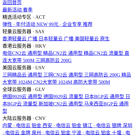
返回首页
最新活动
春季
精选活动专区 · ACT
弹性 · 年付活动
NEW
99元 · 企业专享
推荐
轻量云服务器 · SAS
香港轻量云
广播
日本轻量云
广播
美国轻量云
原生
香港云服务器 · HKV
电信CN2云
通用型
精品CN2云
通用型
精品CN2云
流量型
直
连大宽带
500M
三网高防云
200G
美国云服务器 · USV
三网精品云
通用型
三网CN2云
通用型
三网高防云
200G
精品
大宽带
1024M
CN2大宽带
1024M
高防大宽带
500M
全球云服务器 · GLV
德国9929云
通用型
德国9929云
流量型
日本BGP云
通用型
日
本BGP云
流量型
新加坡CN2云
通用型
马来西亚BGP云
通用
型
大陆云服务器 · CNV
内蒙 · 电信云
铂金
西安 · 电信云
铂金
镇江 · 电信云
银牌
深圳
· 电信云
金牌
泉州 · 电信云
铂金
宁波 · 电信云
铂金
十堰 · 电