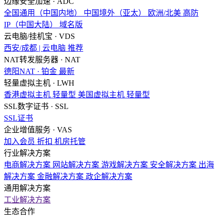
边缘安全加速 · ADC
全国通用（中国内地）
中国境外（亚太）
欧洲/北美
高防
IP（中国大陆）
域名版
云电脑/挂机宝 · VDS
西安/成都 | 云电脑
推荐
NAT转发服务器 · NAT
德阳NAT · 铂金
最新
轻量虚拟主机 · LWH
香港虚拟主机
轻量型
美国虚拟主机
轻量型
SSL数字证书 · SSL
SSL证书
企业增值服务 · VAS
加入会员
折扣
机房托管
行业解决方案
电商解决方案
网站解决方案
游戏解决方案
安全解决方案
出海
解决方案
金融解决方案
政企解决方案
通用解决方案
工业解决方案
生态合作