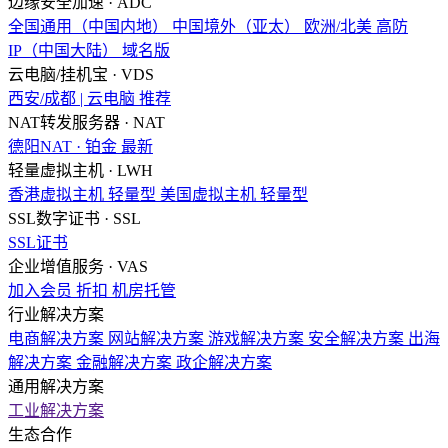
边缘安全加速 · ADC
全国通用（中国内地）
中国境外（亚太）
欧洲/北美
高防
IP（中国大陆）
域名版
云电脑/挂机宝 · VDS
西安/成都 | 云电脑
推荐
NAT转发服务器 · NAT
德阳NAT · 铂金
最新
轻量虚拟主机 · LWH
香港虚拟主机
轻量型
美国虚拟主机
轻量型
SSL数字证书 · SSL
SSL证书
企业增值服务 · VAS
加入会员
折扣
机房托管
行业解决方案
电商解决方案
网站解决方案
游戏解决方案
安全解决方案
出海
解决方案
金融解决方案
政企解决方案
通用解决方案
工业解决方案
生态合作