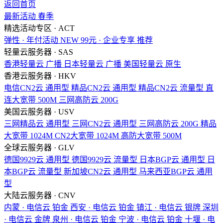
返回首页
最新活动
春季
精选活动专区 · ACT
弹性 · 年付活动
NEW
99元 · 企业专享
推荐
轻量云服务器 · SAS
香港轻量云
广播
日本轻量云
广播
美国轻量云
原生
香港云服务器 · HKV
电信CN2云
通用型
精品CN2云
通用型
精品CN2云
流量型
直
连大宽带
500M
三网高防云
200G
美国云服务器 · USV
三网精品云
通用型
三网CN2云
通用型
三网高防云
200G
精品
大宽带
1024M
CN2大宽带
1024M
高防大宽带
500M
全球云服务器 · GLV
德国9929云
通用型
德国9929云
流量型
日本BGP云
通用型
日
本BGP云
流量型
新加坡CN2云
通用型
马来西亚BGP云
通用
型
大陆云服务器 · CNV
内蒙 · 电信云
铂金
西安 · 电信云
铂金
镇江 · 电信云
银牌
深圳
· 电信云
金牌
泉州 · 电信云
铂金
宁波 · 电信云
铂金
十堰 · 电