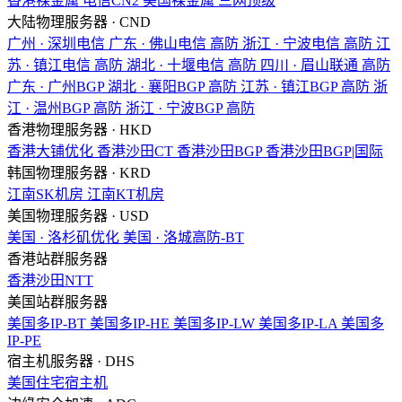
香港裸金属
电信CN2
美国裸金属
三网顶级
大陆物理服务器 · CND
广州 · 深圳电信
广东 · 佛山电信
高防
浙江 · 宁波电信
高防
江
苏 · 镇江电信
高防
湖北 · 十堰电信
高防
四川 · 眉山联通
高防
广东 · 广州BGP
湖北 · 襄阳BGP
高防
江苏 · 镇江BGP
高防
浙
江 · 温州BGP
高防
浙江 · 宁波BGP
高防
香港物理服务器 · HKD
香港大铺优化
香港沙田CT
香港沙田BGP
香港沙田BGP|国际
韩国物理服务器 · KRD
江南SK机房
江南KT机房
美国物理服务器 · USD
美国 · 洛杉矶优化
美国 · 洛城高防-BT
香港站群服务器
香港沙田NTT
美国站群服务器
美国多IP-BT
美国多IP-HE
美国多IP-LW
美国多IP-LA
美国多
IP-PE
宿主机服务器 · DHS
美国住宅宿主机