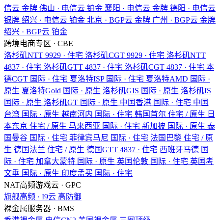
信云
金牌
佛山 · 电信云
铂金
襄阳 · 电信云
金牌
德阳 · 电信云
银牌
绍兴 · 电信云
铂金
北京 · BGP云
金牌
广州 · BGP云
金牌
绍兴 · BGP云
铂金
跨境电商专区 · CBE
洛杉矶NTT
9929 · 住宅
洛杉矶CGT
9929 · 住宅
洛杉矶NTT
4837 · 住宅
洛杉矶GTT
4837 · 住宅
洛杉矶CGT
4837 · 住宅
本
德CGT
国际 · 住宅
夏洛特ISP
国际 · 住宅
夏洛特AMD
国际 ·
原生
夏洛特Gold
国际 · 原生
洛杉矶GIS
国际 · 原生
洛杉矶IS
国际 · 原生
洛杉矶GT
国际 · 原生
中国香港
国际 · 住宅
中国
台湾
国际 · 原生
越南河内
国际 · 住宅
韩国首尔
住宅 / 原生
日
本东京
住宅 / 原生
马来西亚
国际 · 住宅
新加披
国际 · 原生
泰
国曼谷
国际 · 住宅
菲律宾马尼
国际 · 住宅
法国巴黎
住宅 / 原
生
德国法兰
住宅 / 原生
德国GTT
4837 · 住宅
西班牙马德
国
际 · 住宅
加拿大蒙特
国际 · 原生
英国伦敦
国际 · 住宅
英国考
文垂
国际 · 原生
印度孟买
国际 · 住宅
NAT高频游戏云 · GPC
旗舰高频 · I9云
高防御
裸金属服务器 · BMS