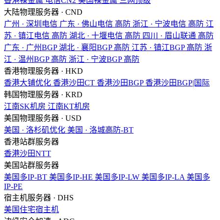
香港裸金属
电信CN2
美国裸金属
三网顶级
大陆物理服务器 · CND
广州 · 深圳电信
广东 · 佛山电信
高防
浙江 · 宁波电信
高防
江
苏 · 镇江电信
高防
湖北 · 十堰电信
高防
四川 · 眉山联通
高防
广东 · 广州BGP
湖北 · 襄阳BGP
高防
江苏 · 镇江BGP
高防
浙
江 · 温州BGP
高防
浙江 · 宁波BGP
高防
香港物理服务器 · HKD
香港大铺优化
香港沙田CT
香港沙田BGP
香港沙田BGP|国际
韩国物理服务器 · KRD
江南SK机房
江南KT机房
美国物理服务器 · USD
美国 · 洛杉矶优化
美国 · 洛城高防-BT
香港站群服务器
香港沙田NTT
美国站群服务器
美国多IP-BT
美国多IP-HE
美国多IP-LW
美国多IP-LA
美国多
IP-PE
宿主机服务器 · DHS
美国住宅宿主机