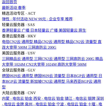
返回首页
最新活动
春季
精选活动专区 · ACT
弹性 · 年付活动
NEW
99元 · 企业专享
推荐
轻量云服务器 · SAS
香港轻量云
广播
日本轻量云
广播
美国轻量云
原生
香港云服务器 · HKV
电信CN2云
通用型
精品CN2云
通用型
精品CN2云
流量型
直
连大宽带
500M
三网高防云
200G
美国云服务器 · USV
三网精品云
通用型
三网CN2云
通用型
三网高防云
200G
精品
大宽带
1024M
CN2大宽带
1024M
高防大宽带
500M
全球云服务器 · GLV
德国9929云
通用型
德国9929云
流量型
日本BGP云
通用型
日
本BGP云
流量型
新加坡CN2云
通用型
马来西亚BGP云
通用
型
大陆云服务器 · CNV
内蒙 · 电信云
铂金
西安 · 电信云
铂金
镇江 · 电信云
银牌
深圳
· 电信云
金牌
泉州 · 电信云
铂金
宁波 · 电信云
铂金
十堰 · 电