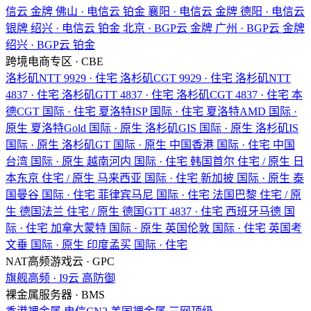
信云
金牌
佛山 · 电信云
铂金
襄阳 · 电信云
金牌
德阳 · 电信云
银牌
绍兴 · 电信云
铂金
北京 · BGP云
金牌
广州 · BGP云
金牌
绍兴 · BGP云
铂金
跨境电商专区 · CBE
洛杉矶NTT
9929 · 住宅
洛杉矶CGT
9929 · 住宅
洛杉矶NTT
4837 · 住宅
洛杉矶GTT
4837 · 住宅
洛杉矶CGT
4837 · 住宅
本
德CGT
国际 · 住宅
夏洛特ISP
国际 · 住宅
夏洛特AMD
国际 ·
原生
夏洛特Gold
国际 · 原生
洛杉矶GIS
国际 · 原生
洛杉矶IS
国际 · 原生
洛杉矶GT
国际 · 原生
中国香港
国际 · 住宅
中国
台湾
国际 · 原生
越南河内
国际 · 住宅
韩国首尔
住宅 / 原生
日
本东京
住宅 / 原生
马来西亚
国际 · 住宅
新加披
国际 · 原生
泰
国曼谷
国际 · 住宅
菲律宾马尼
国际 · 住宅
法国巴黎
住宅 / 原
生
德国法兰
住宅 / 原生
德国GTT
4837 · 住宅
西班牙马德
国
际 · 住宅
加拿大蒙特
国际 · 原生
英国伦敦
国际 · 住宅
英国考
文垂
国际 · 原生
印度孟买
国际 · 住宅
NAT高频游戏云 · GPC
旗舰高频 · I9云
高防御
裸金属服务器 · BMS