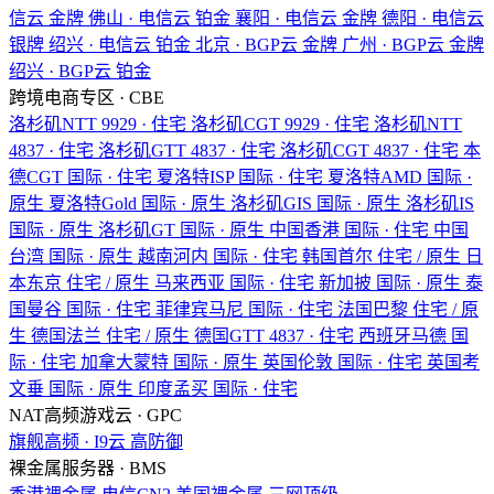
信云
金牌
佛山 · 电信云
铂金
襄阳 · 电信云
金牌
德阳 · 电信云
银牌
绍兴 · 电信云
铂金
北京 · BGP云
金牌
广州 · BGP云
金牌
绍兴 · BGP云
铂金
跨境电商专区 · CBE
洛杉矶NTT
9929 · 住宅
洛杉矶CGT
9929 · 住宅
洛杉矶NTT
4837 · 住宅
洛杉矶GTT
4837 · 住宅
洛杉矶CGT
4837 · 住宅
本
德CGT
国际 · 住宅
夏洛特ISP
国际 · 住宅
夏洛特AMD
国际 ·
原生
夏洛特Gold
国际 · 原生
洛杉矶GIS
国际 · 原生
洛杉矶IS
国际 · 原生
洛杉矶GT
国际 · 原生
中国香港
国际 · 住宅
中国
台湾
国际 · 原生
越南河内
国际 · 住宅
韩国首尔
住宅 / 原生
日
本东京
住宅 / 原生
马来西亚
国际 · 住宅
新加披
国际 · 原生
泰
国曼谷
国际 · 住宅
菲律宾马尼
国际 · 住宅
法国巴黎
住宅 / 原
生
德国法兰
住宅 / 原生
德国GTT
4837 · 住宅
西班牙马德
国
际 · 住宅
加拿大蒙特
国际 · 原生
英国伦敦
国际 · 住宅
英国考
文垂
国际 · 原生
印度孟买
国际 · 住宅
NAT高频游戏云 · GPC
旗舰高频 · I9云
高防御
裸金属服务器 · BMS