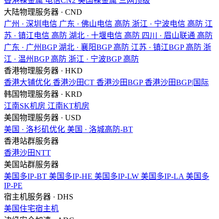
香港裸金属
电信CN2
美国裸金属
三网顶级
大陆物理服务器 · CND
广州 · 深圳电信
广东 · 佛山电信
高防
浙江 · 宁波电信
高防
江
苏 · 镇江电信
高防
湖北 · 十堰电信
高防
四川 · 眉山联通
高防
广东 · 广州BGP
湖北 · 襄阳BGP
高防
江苏 · 镇江BGP
高防
浙
江 · 温州BGP
高防
浙江 · 宁波BGP
高防
香港物理服务器 · HKD
香港大铺优化
香港沙田CT
香港沙田BGP
香港沙田BGP|国际
韩国物理服务器 · KRD
江南SK机房
江南KT机房
美国物理服务器 · USD
美国 · 洛杉矶优化
美国 · 洛城高防-BT
香港站群服务器
香港沙田NTT
美国站群服务器
美国多IP-BT
美国多IP-HE
美国多IP-LW
美国多IP-LA
美国多
IP-PE
宿主机服务器 · DHS
美国住宅宿主机