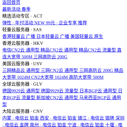
返回首页
最新活动
春季
精选活动专区 · ACT
弹性 · 年付活动
NEW
99元 · 企业专享
推荐
轻量云服务器 · SAS
香港轻量云
广播
日本轻量云
广播
美国轻量云
原生
香港云服务器 · HKV
电信CN2云
通用型
精品CN2云
通用型
精品CN2云
流量型
直
连大宽带
500M
三网高防云
200G
美国云服务器 · USV
三网精品云
通用型
三网CN2云
通用型
三网高防云
200G
精品
大宽带
1024M
CN2大宽带
1024M
高防大宽带
500M
全球云服务器 · GLV
德国9929云
通用型
德国9929云
流量型
日本BGP云
通用型
日
本BGP云
流量型
新加坡CN2云
通用型
马来西亚BGP云
通用
型
大陆云服务器 · CNV
内蒙 · 电信云
铂金
西安 · 电信云
铂金
镇江 · 电信云
银牌
深圳
· 电信云
金牌
泉州 · 电信云
铂金
宁波 · 电信云
铂金
十堰 · 电