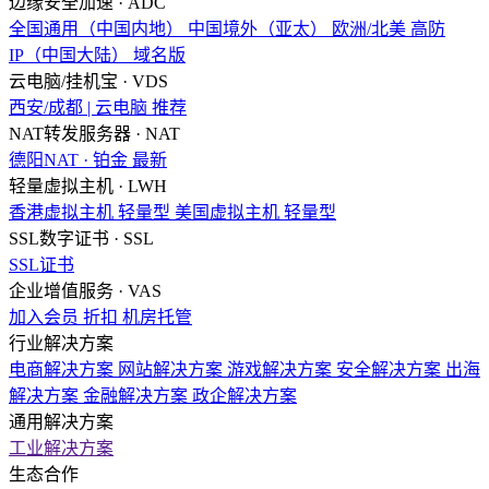
边缘安全加速 · ADC
全国通用（中国内地）
中国境外（亚太）
欧洲/北美
高防
IP（中国大陆）
域名版
云电脑/挂机宝 · VDS
西安/成都 | 云电脑
推荐
NAT转发服务器 · NAT
德阳NAT · 铂金
最新
轻量虚拟主机 · LWH
香港虚拟主机
轻量型
美国虚拟主机
轻量型
SSL数字证书 · SSL
SSL证书
企业增值服务 · VAS
加入会员
折扣
机房托管
行业解决方案
电商解决方案
网站解决方案
游戏解决方案
安全解决方案
出海
解决方案
金融解决方案
政企解决方案
通用解决方案
工业解决方案
生态合作