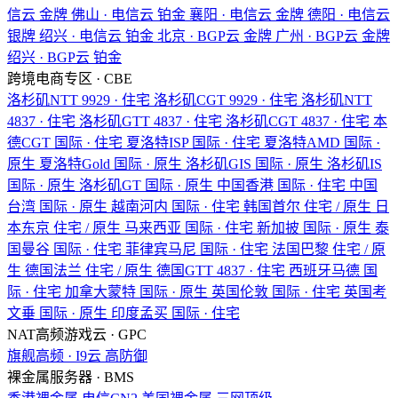
信云
金牌
佛山 · 电信云
铂金
襄阳 · 电信云
金牌
德阳 · 电信云
银牌
绍兴 · 电信云
铂金
北京 · BGP云
金牌
广州 · BGP云
金牌
绍兴 · BGP云
铂金
跨境电商专区 · CBE
洛杉矶NTT
9929 · 住宅
洛杉矶CGT
9929 · 住宅
洛杉矶NTT
4837 · 住宅
洛杉矶GTT
4837 · 住宅
洛杉矶CGT
4837 · 住宅
本
德CGT
国际 · 住宅
夏洛特ISP
国际 · 住宅
夏洛特AMD
国际 ·
原生
夏洛特Gold
国际 · 原生
洛杉矶GIS
国际 · 原生
洛杉矶IS
国际 · 原生
洛杉矶GT
国际 · 原生
中国香港
国际 · 住宅
中国
台湾
国际 · 原生
越南河内
国际 · 住宅
韩国首尔
住宅 / 原生
日
本东京
住宅 / 原生
马来西亚
国际 · 住宅
新加披
国际 · 原生
泰
国曼谷
国际 · 住宅
菲律宾马尼
国际 · 住宅
法国巴黎
住宅 / 原
生
德国法兰
住宅 / 原生
德国GTT
4837 · 住宅
西班牙马德
国
际 · 住宅
加拿大蒙特
国际 · 原生
英国伦敦
国际 · 住宅
英国考
文垂
国际 · 原生
印度孟买
国际 · 住宅
NAT高频游戏云 · GPC
旗舰高频 · I9云
高防御
裸金属服务器 · BMS