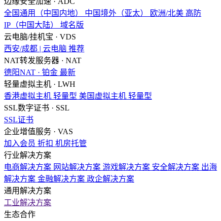
边缘安全加速 · ADC
全国通用（中国内地）
中国境外（亚太）
欧洲/北美
高防
IP（中国大陆）
域名版
云电脑/挂机宝 · VDS
西安/成都 | 云电脑
推荐
NAT转发服务器 · NAT
德阳NAT · 铂金
最新
轻量虚拟主机 · LWH
香港虚拟主机
轻量型
美国虚拟主机
轻量型
SSL数字证书 · SSL
SSL证书
企业增值服务 · VAS
加入会员
折扣
机房托管
行业解决方案
电商解决方案
网站解决方案
游戏解决方案
安全解决方案
出海
解决方案
金融解决方案
政企解决方案
通用解决方案
工业解决方案
生态合作