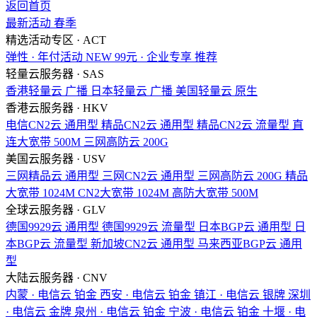
返回首页
最新活动
春季
精选活动专区 · ACT
弹性 · 年付活动
NEW
99元 · 企业专享
推荐
轻量云服务器 · SAS
香港轻量云
广播
日本轻量云
广播
美国轻量云
原生
香港云服务器 · HKV
电信CN2云
通用型
精品CN2云
通用型
精品CN2云
流量型
直
连大宽带
500M
三网高防云
200G
美国云服务器 · USV
三网精品云
通用型
三网CN2云
通用型
三网高防云
200G
精品
大宽带
1024M
CN2大宽带
1024M
高防大宽带
500M
全球云服务器 · GLV
德国9929云
通用型
德国9929云
流量型
日本BGP云
通用型
日
本BGP云
流量型
新加坡CN2云
通用型
马来西亚BGP云
通用
型
大陆云服务器 · CNV
内蒙 · 电信云
铂金
西安 · 电信云
铂金
镇江 · 电信云
银牌
深圳
· 电信云
金牌
泉州 · 电信云
铂金
宁波 · 电信云
铂金
十堰 · 电