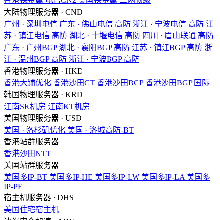
香港裸金属
电信CN2
美国裸金属
三网顶级
大陆物理服务器 · CND
广州 · 深圳电信
广东 · 佛山电信
高防
浙江 · 宁波电信
高防
江
苏 · 镇江电信
高防
湖北 · 十堰电信
高防
四川 · 眉山联通
高防
广东 · 广州BGP
湖北 · 襄阳BGP
高防
江苏 · 镇江BGP
高防
浙
江 · 温州BGP
高防
浙江 · 宁波BGP
高防
香港物理服务器 · HKD
香港大铺优化
香港沙田CT
香港沙田BGP
香港沙田BGP|国际
韩国物理服务器 · KRD
江南SK机房
江南KT机房
美国物理服务器 · USD
美国 · 洛杉矶优化
美国 · 洛城高防-BT
香港站群服务器
香港沙田NTT
美国站群服务器
美国多IP-BT
美国多IP-HE
美国多IP-LW
美国多IP-LA
美国多
IP-PE
宿主机服务器 · DHS
美国住宅宿主机