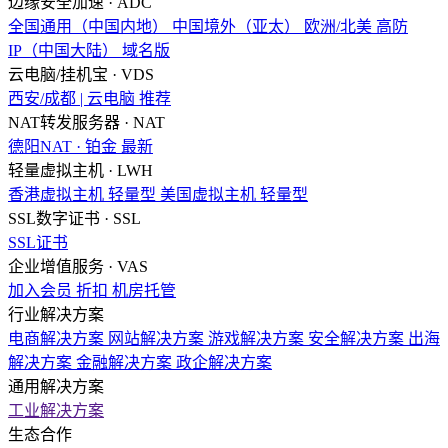
边缘安全加速 · ADC
全国通用（中国内地）
中国境外（亚太）
欧洲/北美
高防
IP（中国大陆）
域名版
云电脑/挂机宝 · VDS
西安/成都 | 云电脑
推荐
NAT转发服务器 · NAT
德阳NAT · 铂金
最新
轻量虚拟主机 · LWH
香港虚拟主机
轻量型
美国虚拟主机
轻量型
SSL数字证书 · SSL
SSL证书
企业增值服务 · VAS
加入会员
折扣
机房托管
行业解决方案
电商解决方案
网站解决方案
游戏解决方案
安全解决方案
出海
解决方案
金融解决方案
政企解决方案
通用解决方案
工业解决方案
生态合作