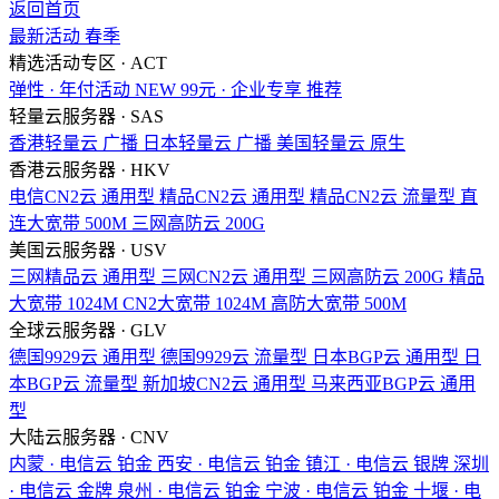
返回首页
最新活动
春季
精选活动专区 · ACT
弹性 · 年付活动
NEW
99元 · 企业专享
推荐
轻量云服务器 · SAS
香港轻量云
广播
日本轻量云
广播
美国轻量云
原生
香港云服务器 · HKV
电信CN2云
通用型
精品CN2云
通用型
精品CN2云
流量型
直
连大宽带
500M
三网高防云
200G
美国云服务器 · USV
三网精品云
通用型
三网CN2云
通用型
三网高防云
200G
精品
大宽带
1024M
CN2大宽带
1024M
高防大宽带
500M
全球云服务器 · GLV
德国9929云
通用型
德国9929云
流量型
日本BGP云
通用型
日
本BGP云
流量型
新加坡CN2云
通用型
马来西亚BGP云
通用
型
大陆云服务器 · CNV
内蒙 · 电信云
铂金
西安 · 电信云
铂金
镇江 · 电信云
银牌
深圳
· 电信云
金牌
泉州 · 电信云
铂金
宁波 · 电信云
铂金
十堰 · 电