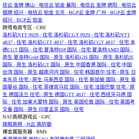
信云
金牌
佛山 · 电信云
铂金
襄阳 · 电信云
金牌
德阳 · 电信云
银牌
绍兴 · 电信云
铂金
北京 · BGP云
金牌
广州 · BGP云
金牌
绍兴 · BGP云
铂金
跨境电商专区 · CBE
洛杉矶NTT
9929 · 住宅
洛杉矶CGT
9929 · 住宅
洛杉矶NTT
4837 · 住宅
洛杉矶GTT
4837 · 住宅
洛杉矶CGT
4837 · 住宅
本
德CGT
国际 · 住宅
夏洛特ISP
国际 · 住宅
夏洛特AMD
国际 ·
原生
夏洛特Gold
国际 · 原生
洛杉矶GIS
国际 · 原生
洛杉矶IS
国际 · 原生
洛杉矶GT
国际 · 原生
中国香港
国际 · 住宅
中国
台湾
国际 · 原生
越南河内
国际 · 住宅
韩国首尔
住宅 / 原生
日
本东京
住宅 / 原生
马来西亚
国际 · 住宅
新加披
国际 · 原生
泰
国曼谷
国际 · 住宅
菲律宾马尼
国际 · 住宅
法国巴黎
住宅 / 原
生
德国法兰
住宅 / 原生
德国GTT
4837 · 住宅
西班牙马德
国
际 · 住宅
加拿大蒙特
国际 · 原生
英国伦敦
国际 · 住宅
英国考
文垂
国际 · 原生
印度孟买
国际 · 住宅
NAT高频游戏云 · GPC
旗舰高频 · I9云
高防御
裸金属服务器 · BMS