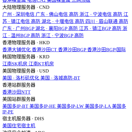
香港裸金属
电信CN2
美国裸金属
三网顶级
大陆物理服务器 · CND
广州 · 深圳电信
广东 · 佛山电信
高防
浙江 · 宁波电信
高防
江
苏 · 镇江电信
高防
湖北 · 十堰电信
高防
四川 · 眉山联通
高防
广东 · 广州BGP
湖北 · 襄阳BGP
高防
江苏 · 镇江BGP
高防
浙
江 · 温州BGP
高防
浙江 · 宁波BGP
高防
香港物理服务器 · HKD
香港大铺优化
香港沙田CT
香港沙田BGP
香港沙田BGP|国际
韩国物理服务器 · KRD
江南SK机房
江南KT机房
美国物理服务器 · USD
美国 · 洛杉矶优化
美国 · 洛城高防-BT
香港站群服务器
香港沙田NTT
美国站群服务器
美国多IP-BT
美国多IP-HE
美国多IP-LW
美国多IP-LA
美国多
IP-PE
宿主机服务器 · DHS
美国住宅宿主机