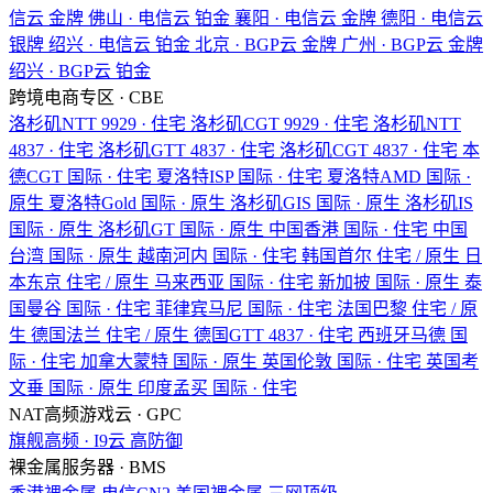
信云
金牌
佛山 · 电信云
铂金
襄阳 · 电信云
金牌
德阳 · 电信云
银牌
绍兴 · 电信云
铂金
北京 · BGP云
金牌
广州 · BGP云
金牌
绍兴 · BGP云
铂金
跨境电商专区 · CBE
洛杉矶NTT
9929 · 住宅
洛杉矶CGT
9929 · 住宅
洛杉矶NTT
4837 · 住宅
洛杉矶GTT
4837 · 住宅
洛杉矶CGT
4837 · 住宅
本
德CGT
国际 · 住宅
夏洛特ISP
国际 · 住宅
夏洛特AMD
国际 ·
原生
夏洛特Gold
国际 · 原生
洛杉矶GIS
国际 · 原生
洛杉矶IS
国际 · 原生
洛杉矶GT
国际 · 原生
中国香港
国际 · 住宅
中国
台湾
国际 · 原生
越南河内
国际 · 住宅
韩国首尔
住宅 / 原生
日
本东京
住宅 / 原生
马来西亚
国际 · 住宅
新加披
国际 · 原生
泰
国曼谷
国际 · 住宅
菲律宾马尼
国际 · 住宅
法国巴黎
住宅 / 原
生
德国法兰
住宅 / 原生
德国GTT
4837 · 住宅
西班牙马德
国
际 · 住宅
加拿大蒙特
国际 · 原生
英国伦敦
国际 · 住宅
英国考
文垂
国际 · 原生
印度孟买
国际 · 住宅
NAT高频游戏云 · GPC
旗舰高频 · I9云
高防御
裸金属服务器 · BMS