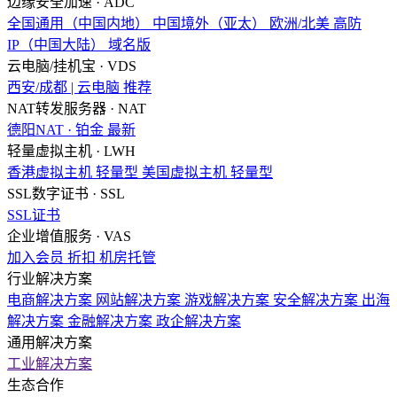
边缘安全加速 · ADC
全国通用（中国内地）
中国境外（亚太）
欧洲/北美
高防
IP（中国大陆）
域名版
云电脑/挂机宝 · VDS
西安/成都 | 云电脑
推荐
NAT转发服务器 · NAT
德阳NAT · 铂金
最新
轻量虚拟主机 · LWH
香港虚拟主机
轻量型
美国虚拟主机
轻量型
SSL数字证书 · SSL
SSL证书
企业增值服务 · VAS
加入会员
折扣
机房托管
行业解决方案
电商解决方案
网站解决方案
游戏解决方案
安全解决方案
出海
解决方案
金融解决方案
政企解决方案
通用解决方案
工业解决方案
生态合作