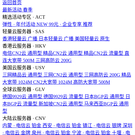
返回首页
最新活动
春季
精选活动专区 · ACT
弹性 · 年付活动
NEW
99元 · 企业专享
推荐
轻量云服务器 · SAS
香港轻量云
广播
日本轻量云
广播
美国轻量云
原生
香港云服务器 · HKV
电信CN2云
通用型
精品CN2云
通用型
精品CN2云
流量型
直
连大宽带
500M
三网高防云
200G
美国云服务器 · USV
三网精品云
通用型
三网CN2云
通用型
三网高防云
200G
精品
大宽带
1024M
CN2大宽带
1024M
高防大宽带
500M
全球云服务器 · GLV
德国9929云
通用型
德国9929云
流量型
日本BGP云
通用型
日
本BGP云
流量型
新加坡CN2云
通用型
马来西亚BGP云
通用
型
大陆云服务器 · CNV
内蒙 · 电信云
铂金
西安 · 电信云
铂金
镇江 · 电信云
银牌
深圳
· 电信云
金牌
泉州 · 电信云
铂金
宁波 · 电信云
铂金
十堰 · 电