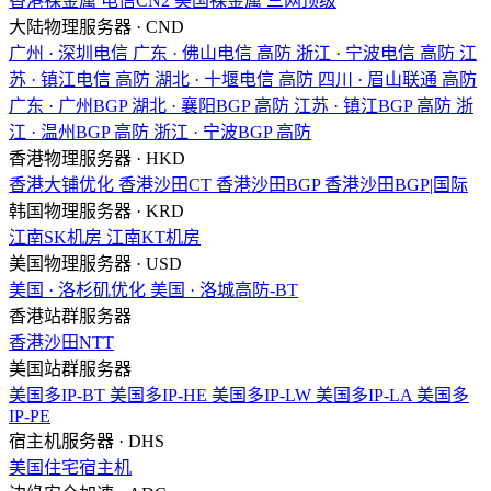
香港裸金属
电信CN2
美国裸金属
三网顶级
大陆物理服务器 · CND
广州 · 深圳电信
广东 · 佛山电信
高防
浙江 · 宁波电信
高防
江
苏 · 镇江电信
高防
湖北 · 十堰电信
高防
四川 · 眉山联通
高防
广东 · 广州BGP
湖北 · 襄阳BGP
高防
江苏 · 镇江BGP
高防
浙
江 · 温州BGP
高防
浙江 · 宁波BGP
高防
香港物理服务器 · HKD
香港大铺优化
香港沙田CT
香港沙田BGP
香港沙田BGP|国际
韩国物理服务器 · KRD
江南SK机房
江南KT机房
美国物理服务器 · USD
美国 · 洛杉矶优化
美国 · 洛城高防-BT
香港站群服务器
香港沙田NTT
美国站群服务器
美国多IP-BT
美国多IP-HE
美国多IP-LW
美国多IP-LA
美国多
IP-PE
宿主机服务器 · DHS
美国住宅宿主机