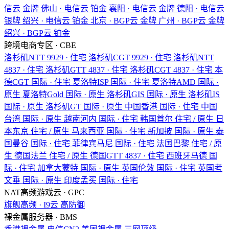
信云
金牌
佛山 · 电信云
铂金
襄阳 · 电信云
金牌
德阳 · 电信云
银牌
绍兴 · 电信云
铂金
北京 · BGP云
金牌
广州 · BGP云
金牌
绍兴 · BGP云
铂金
跨境电商专区 · CBE
洛杉矶NTT
9929 · 住宅
洛杉矶CGT
9929 · 住宅
洛杉矶NTT
4837 · 住宅
洛杉矶GTT
4837 · 住宅
洛杉矶CGT
4837 · 住宅
本
德CGT
国际 · 住宅
夏洛特ISP
国际 · 住宅
夏洛特AMD
国际 ·
原生
夏洛特Gold
国际 · 原生
洛杉矶GIS
国际 · 原生
洛杉矶IS
国际 · 原生
洛杉矶GT
国际 · 原生
中国香港
国际 · 住宅
中国
台湾
国际 · 原生
越南河内
国际 · 住宅
韩国首尔
住宅 / 原生
日
本东京
住宅 / 原生
马来西亚
国际 · 住宅
新加披
国际 · 原生
泰
国曼谷
国际 · 住宅
菲律宾马尼
国际 · 住宅
法国巴黎
住宅 / 原
生
德国法兰
住宅 / 原生
德国GTT
4837 · 住宅
西班牙马德
国
际 · 住宅
加拿大蒙特
国际 · 原生
英国伦敦
国际 · 住宅
英国考
文垂
国际 · 原生
印度孟买
国际 · 住宅
NAT高频游戏云 · GPC
旗舰高频 · I9云
高防御
裸金属服务器 · BMS