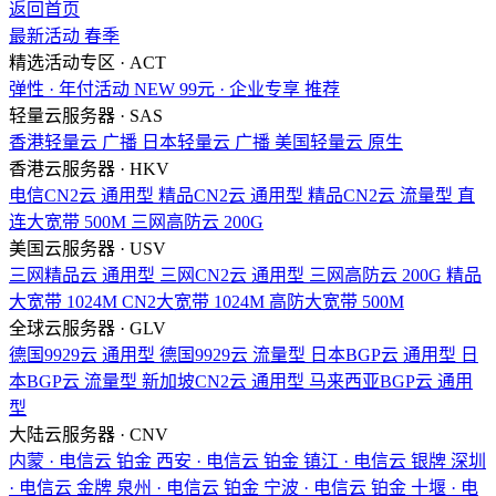
返回首页
最新活动
春季
精选活动专区 · ACT
弹性 · 年付活动
NEW
99元 · 企业专享
推荐
轻量云服务器 · SAS
香港轻量云
广播
日本轻量云
广播
美国轻量云
原生
香港云服务器 · HKV
电信CN2云
通用型
精品CN2云
通用型
精品CN2云
流量型
直
连大宽带
500M
三网高防云
200G
美国云服务器 · USV
三网精品云
通用型
三网CN2云
通用型
三网高防云
200G
精品
大宽带
1024M
CN2大宽带
1024M
高防大宽带
500M
全球云服务器 · GLV
德国9929云
通用型
德国9929云
流量型
日本BGP云
通用型
日
本BGP云
流量型
新加坡CN2云
通用型
马来西亚BGP云
通用
型
大陆云服务器 · CNV
内蒙 · 电信云
铂金
西安 · 电信云
铂金
镇江 · 电信云
银牌
深圳
· 电信云
金牌
泉州 · 电信云
铂金
宁波 · 电信云
铂金
十堰 · 电