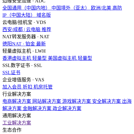
边缘安全加速 · ADC
全国通用（中国内地）
中国境外（亚太）
欧洲/北美
高防
IP（中国大陆）
域名版
云电脑/挂机宝 · VDS
西安/成都 | 云电脑
推荐
NAT转发服务器 · NAT
德阳NAT · 铂金
最新
轻量虚拟主机 · LWH
香港虚拟主机
轻量型
美国虚拟主机
轻量型
SSL数字证书 · SSL
SSL证书
企业增值服务 · VAS
加入会员
折扣
机房托管
行业解决方案
电商解决方案
网站解决方案
游戏解决方案
安全解决方案
出海
解决方案
金融解决方案
政企解决方案
通用解决方案
工业解决方案
生态合作