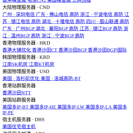
香港裸金属
电信CN2
美国裸金属
三网顶级
大陆物理服务器 · CND
广州 · 深圳电信
广东 · 佛山电信
高防
浙江 · 宁波电信
高防
江
苏 · 镇江电信
高防
湖北 · 十堰电信
高防
四川 · 眉山联通
高防
广东 · 广州BGP
湖北 · 襄阳BGP
高防
江苏 · 镇江BGP
高防
浙
江 · 温州BGP
高防
浙江 · 宁波BGP
高防
香港物理服务器 · HKD
香港大铺优化
香港沙田CT
香港沙田BGP
香港沙田BGP|国际
韩国物理服务器 · KRD
江南SK机房
江南KT机房
美国物理服务器 · USD
美国 · 洛杉矶优化
美国 · 洛城高防-BT
香港站群服务器
香港沙田NTT
美国站群服务器
美国多IP-BT
美国多IP-HE
美国多IP-LW
美国多IP-LA
美国多
IP-PE
宿主机服务器 · DHS
美国住宅宿主机