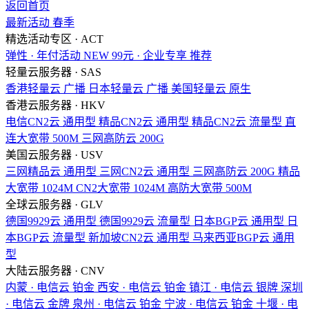
返回首页
最新活动
春季
精选活动专区 · ACT
弹性 · 年付活动
NEW
99元 · 企业专享
推荐
轻量云服务器 · SAS
香港轻量云
广播
日本轻量云
广播
美国轻量云
原生
香港云服务器 · HKV
电信CN2云
通用型
精品CN2云
通用型
精品CN2云
流量型
直
连大宽带
500M
三网高防云
200G
美国云服务器 · USV
三网精品云
通用型
三网CN2云
通用型
三网高防云
200G
精品
大宽带
1024M
CN2大宽带
1024M
高防大宽带
500M
全球云服务器 · GLV
德国9929云
通用型
德国9929云
流量型
日本BGP云
通用型
日
本BGP云
流量型
新加坡CN2云
通用型
马来西亚BGP云
通用
型
大陆云服务器 · CNV
内蒙 · 电信云
铂金
西安 · 电信云
铂金
镇江 · 电信云
银牌
深圳
· 电信云
金牌
泉州 · 电信云
铂金
宁波 · 电信云
铂金
十堰 · 电