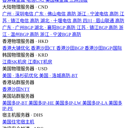
香港裸金属
电信CN2
美国裸金属
三网顶级
大陆物理服务器 · CND
广州 · 深圳电信
广东 · 佛山电信
高防
浙江 · 宁波电信
高防
江
苏 · 镇江电信
高防
湖北 · 十堰电信
高防
四川 · 眉山联通
高防
广东 · 广州BGP
湖北 · 襄阳BGP
高防
江苏 · 镇江BGP
高防
浙
江 · 温州BGP
高防
浙江 · 宁波BGP
高防
香港物理服务器 · HKD
香港大铺优化
香港沙田CT
香港沙田BGP
香港沙田BGP|国际
韩国物理服务器 · KRD
江南SK机房
江南KT机房
美国物理服务器 · USD
美国 · 洛杉矶优化
美国 · 洛城高防-BT
香港站群服务器
香港沙田NTT
美国站群服务器
美国多IP-BT
美国多IP-HE
美国多IP-LW
美国多IP-LA
美国多
IP-PE
宿主机服务器 · DHS
美国住宅宿主机