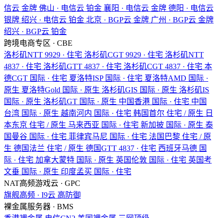
信云
金牌
佛山 · 电信云
铂金
襄阳 · 电信云
金牌
德阳 · 电信云
银牌
绍兴 · 电信云
铂金
北京 · BGP云
金牌
广州 · BGP云
金牌
绍兴 · BGP云
铂金
跨境电商专区 · CBE
洛杉矶NTT
9929 · 住宅
洛杉矶CGT
9929 · 住宅
洛杉矶NTT
4837 · 住宅
洛杉矶GTT
4837 · 住宅
洛杉矶CGT
4837 · 住宅
本
德CGT
国际 · 住宅
夏洛特ISP
国际 · 住宅
夏洛特AMD
国际 ·
原生
夏洛特Gold
国际 · 原生
洛杉矶GIS
国际 · 原生
洛杉矶IS
国际 · 原生
洛杉矶GT
国际 · 原生
中国香港
国际 · 住宅
中国
台湾
国际 · 原生
越南河内
国际 · 住宅
韩国首尔
住宅 / 原生
日
本东京
住宅 / 原生
马来西亚
国际 · 住宅
新加披
国际 · 原生
泰
国曼谷
国际 · 住宅
菲律宾马尼
国际 · 住宅
法国巴黎
住宅 / 原
生
德国法兰
住宅 / 原生
德国GTT
4837 · 住宅
西班牙马德
国
际 · 住宅
加拿大蒙特
国际 · 原生
英国伦敦
国际 · 住宅
英国考
文垂
国际 · 原生
印度孟买
国际 · 住宅
NAT高频游戏云 · GPC
旗舰高频 · I9云
高防御
裸金属服务器 · BMS