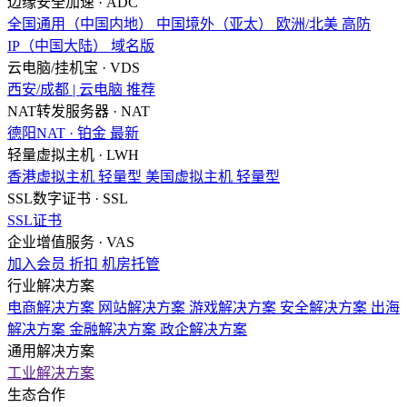
边缘安全加速 · ADC
全国通用（中国内地）
中国境外（亚太）
欧洲/北美
高防
IP（中国大陆）
域名版
云电脑/挂机宝 · VDS
西安/成都 | 云电脑
推荐
NAT转发服务器 · NAT
德阳NAT · 铂金
最新
轻量虚拟主机 · LWH
香港虚拟主机
轻量型
美国虚拟主机
轻量型
SSL数字证书 · SSL
SSL证书
企业增值服务 · VAS
加入会员
折扣
机房托管
行业解决方案
电商解决方案
网站解决方案
游戏解决方案
安全解决方案
出海
解决方案
金融解决方案
政企解决方案
通用解决方案
工业解决方案
生态合作