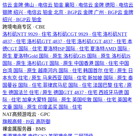
信云
金牌
佛山 · 电信云
铂金
襄阳 · 电信云
金牌
德阳 · 电信云
银牌
绍兴 · 电信云
铂金
北京 · BGP云
金牌
广州 · BGP云
金牌
绍兴 · BGP云
铂金
跨境电商专区 · CBE
洛杉矶NTT
9929 · 住宅
洛杉矶CGT
9929 · 住宅
洛杉矶NTT
4837 · 住宅
洛杉矶GTT
4837 · 住宅
洛杉矶CGT
4837 · 住宅
本
德CGT
国际 · 住宅
夏洛特ISP
国际 · 住宅
夏洛特AMD
国际 ·
原生
夏洛特Gold
国际 · 原生
洛杉矶GIS
国际 · 原生
洛杉矶IS
国际 · 原生
洛杉矶GT
国际 · 原生
中国香港
国际 · 住宅
中国
台湾
国际 · 原生
越南河内
国际 · 住宅
韩国首尔
住宅 / 原生
日
本东京
住宅 / 原生
马来西亚
国际 · 住宅
新加披
国际 · 原生
泰
国曼谷
国际 · 住宅
菲律宾马尼
国际 · 住宅
法国巴黎
住宅 / 原
生
德国法兰
住宅 / 原生
德国GTT
4837 · 住宅
西班牙马德
国
际 · 住宅
加拿大蒙特
国际 · 原生
英国伦敦
国际 · 住宅
英国考
文垂
国际 · 原生
印度孟买
国际 · 住宅
NAT高频游戏云 · GPC
旗舰高频 · I9云
高防御
裸金属服务器 · BMS