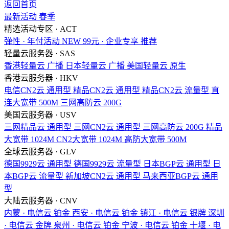
返回首页
最新活动
春季
精选活动专区 · ACT
弹性 · 年付活动
NEW
99元 · 企业专享
推荐
轻量云服务器 · SAS
香港轻量云
广播
日本轻量云
广播
美国轻量云
原生
香港云服务器 · HKV
电信CN2云
通用型
精品CN2云
通用型
精品CN2云
流量型
直
连大宽带
500M
三网高防云
200G
美国云服务器 · USV
三网精品云
通用型
三网CN2云
通用型
三网高防云
200G
精品
大宽带
1024M
CN2大宽带
1024M
高防大宽带
500M
全球云服务器 · GLV
德国9929云
通用型
德国9929云
流量型
日本BGP云
通用型
日
本BGP云
流量型
新加坡CN2云
通用型
马来西亚BGP云
通用
型
大陆云服务器 · CNV
内蒙 · 电信云
铂金
西安 · 电信云
铂金
镇江 · 电信云
银牌
深圳
· 电信云
金牌
泉州 · 电信云
铂金
宁波 · 电信云
铂金
十堰 · 电