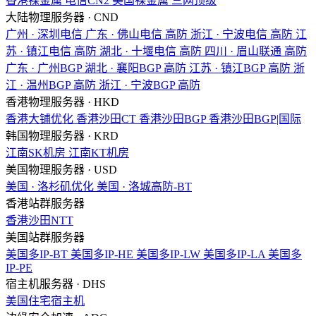
香港裸金属
电信CN2
美国裸金属
三网顶级
大陆物理服务器 · CND
广州 · 深圳电信
广东 · 佛山电信
高防
浙江 · 宁波电信
高防
江
苏 · 镇江电信
高防
湖北 · 十堰电信
高防
四川 · 眉山联通
高防
广东 · 广州BGP
湖北 · 襄阳BGP
高防
江苏 · 镇江BGP
高防
浙
江 · 温州BGP
高防
浙江 · 宁波BGP
高防
香港物理服务器 · HKD
香港大铺优化
香港沙田CT
香港沙田BGP
香港沙田BGP|国际
韩国物理服务器 · KRD
江南SK机房
江南KT机房
美国物理服务器 · USD
美国 · 洛杉矶优化
美国 · 洛城高防-BT
香港站群服务器
香港沙田NTT
美国站群服务器
美国多IP-BT
美国多IP-HE
美国多IP-LW
美国多IP-LA
美国多
IP-PE
宿主机服务器 · DHS
美国住宅宿主机