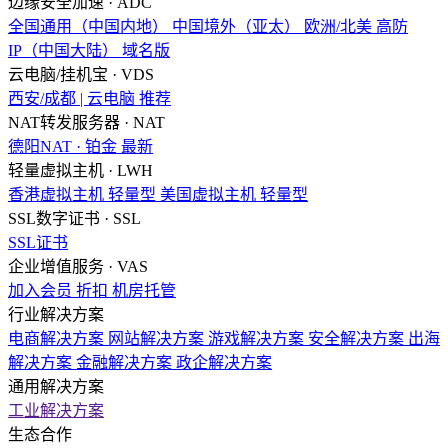
边缘安全加速 · ADC
全国通用（中国内地）
中国境外（亚太）
欧洲/北美
高防
IP（中国大陆）
域名版
云电脑/挂机宝 · VDS
西安/成都 | 云电脑
推荐
NAT转发服务器 · NAT
德阳NAT · 铂金
最新
轻量虚拟主机 · LWH
香港虚拟主机
轻量型
美国虚拟主机
轻量型
SSL数字证书 · SSL
SSL证书
企业增值服务 · VAS
加入会员
折扣
机房托管
行业解决方案
电商解决方案
网站解决方案
游戏解决方案
安全解决方案
出海
解决方案
金融解决方案
政企解决方案
通用解决方案
工业解决方案
生态合作