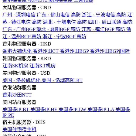
香港裸金属
电信CN2
美国裸金属
三网顶级
大陆物理服务器 · CND
广州 · 深圳电信
广东 · 佛山电信
高防
浙江 · 宁波电信
高防
江
苏 · 镇江电信
高防
湖北 · 十堰电信
高防
四川 · 眉山联通
高防
广东 · 广州BGP
湖北 · 襄阳BGP
高防
江苏 · 镇江BGP
高防
浙
江 · 温州BGP
高防
浙江 · 宁波BGP
高防
香港物理服务器 · HKD
香港大铺优化
香港沙田CT
香港沙田BGP
香港沙田BGP|国际
韩国物理服务器 · KRD
江南SK机房
江南KT机房
美国物理服务器 · USD
美国 · 洛杉矶优化
美国 · 洛城高防-BT
香港站群服务器
香港沙田NTT
美国站群服务器
美国多IP-BT
美国多IP-HE
美国多IP-LW
美国多IP-LA
美国多
IP-PE
宿主机服务器 · DHS
美国住宅宿主机