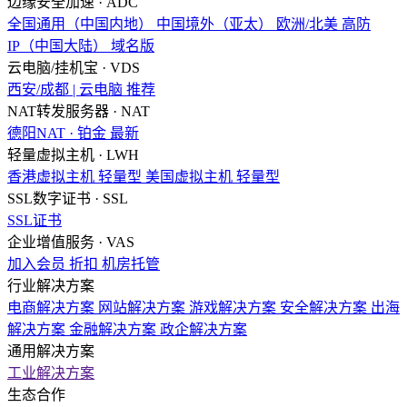
边缘安全加速 · ADC
全国通用（中国内地）
中国境外（亚太）
欧洲/北美
高防
IP（中国大陆）
域名版
云电脑/挂机宝 · VDS
西安/成都 | 云电脑
推荐
NAT转发服务器 · NAT
德阳NAT · 铂金
最新
轻量虚拟主机 · LWH
香港虚拟主机
轻量型
美国虚拟主机
轻量型
SSL数字证书 · SSL
SSL证书
企业增值服务 · VAS
加入会员
折扣
机房托管
行业解决方案
电商解决方案
网站解决方案
游戏解决方案
安全解决方案
出海
解决方案
金融解决方案
政企解决方案
通用解决方案
工业解决方案
生态合作