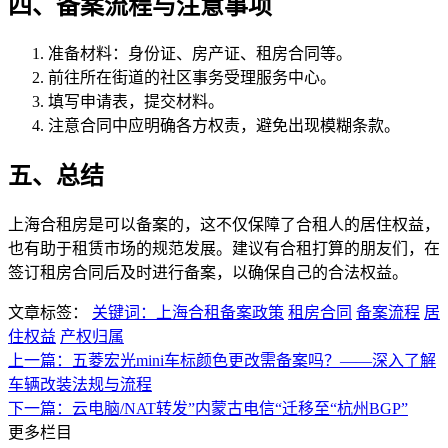
四、备案流程与注意事项
准备材料：身份证、房产证、租房合同等。
前往所在街道的社区事务受理服务中心。
填写申请表，提交材料。
注意合同中应明确各方权责，避免出现模糊条款。
五、总结
上海合租房是可以备案的，这不仅保障了合租人的居住权益，
也有助于租赁市场的规范发展。建议有合租打算的朋友们，在
签订租房合同后及时进行备案，以确保自己的合法权益。
文章标签：
关键词：上海合租备案政策
租房合同
备案流程
居
住权益
产权归属
上一篇：五菱宏光mini车标颜色更改需备案吗？——深入了解
车辆改装法规与流程
下一篇：云电脑/NAT转发”内蒙古电信“迁移至“杭州BGP”
更多栏目