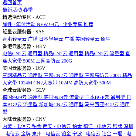
返回首页
最新活动
春季
精选活动专区 · ACT
弹性 · 年付活动
NEW
99元 · 企业专享
推荐
轻量云服务器 · SAS
香港轻量云
广播
日本轻量云
广播
美国轻量云
原生
香港云服务器 · HKV
电信CN2云
通用型
精品CN2云
通用型
精品CN2云
流量型
直
连大宽带
500M
三网高防云
200G
美国云服务器 · USV
三网精品云
通用型
三网CN2云
通用型
三网高防云
200G
精品
大宽带
1024M
CN2大宽带
1024M
高防大宽带
500M
全球云服务器 · GLV
德国9929云
通用型
德国9929云
流量型
日本BGP云
通用型
日
本BGP云
流量型
新加坡CN2云
通用型
马来西亚BGP云
通用
型
大陆云服务器 · CNV
内蒙 · 电信云
铂金
西安 · 电信云
铂金
镇江 · 电信云
银牌
深圳
· 电信云
金牌
泉州 · 电信云
铂金
宁波 · 电信云
铂金
十堰 · 电