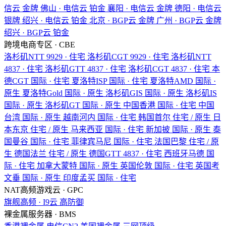
信云
金牌
佛山 · 电信云
铂金
襄阳 · 电信云
金牌
德阳 · 电信云
银牌
绍兴 · 电信云
铂金
北京 · BGP云
金牌
广州 · BGP云
金牌
绍兴 · BGP云
铂金
跨境电商专区 · CBE
洛杉矶NTT
9929 · 住宅
洛杉矶CGT
9929 · 住宅
洛杉矶NTT
4837 · 住宅
洛杉矶GTT
4837 · 住宅
洛杉矶CGT
4837 · 住宅
本
德CGT
国际 · 住宅
夏洛特ISP
国际 · 住宅
夏洛特AMD
国际 ·
原生
夏洛特Gold
国际 · 原生
洛杉矶GIS
国际 · 原生
洛杉矶IS
国际 · 原生
洛杉矶GT
国际 · 原生
中国香港
国际 · 住宅
中国
台湾
国际 · 原生
越南河内
国际 · 住宅
韩国首尔
住宅 / 原生
日
本东京
住宅 / 原生
马来西亚
国际 · 住宅
新加披
国际 · 原生
泰
国曼谷
国际 · 住宅
菲律宾马尼
国际 · 住宅
法国巴黎
住宅 / 原
生
德国法兰
住宅 / 原生
德国GTT
4837 · 住宅
西班牙马德
国
际 · 住宅
加拿大蒙特
国际 · 原生
英国伦敦
国际 · 住宅
英国考
文垂
国际 · 原生
印度孟买
国际 · 住宅
NAT高频游戏云 · GPC
旗舰高频 · I9云
高防御
裸金属服务器 · BMS