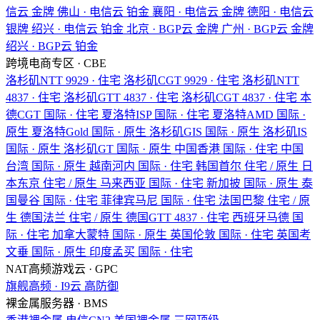
信云
金牌
佛山 · 电信云
铂金
襄阳 · 电信云
金牌
德阳 · 电信云
银牌
绍兴 · 电信云
铂金
北京 · BGP云
金牌
广州 · BGP云
金牌
绍兴 · BGP云
铂金
跨境电商专区 · CBE
洛杉矶NTT
9929 · 住宅
洛杉矶CGT
9929 · 住宅
洛杉矶NTT
4837 · 住宅
洛杉矶GTT
4837 · 住宅
洛杉矶CGT
4837 · 住宅
本
德CGT
国际 · 住宅
夏洛特ISP
国际 · 住宅
夏洛特AMD
国际 ·
原生
夏洛特Gold
国际 · 原生
洛杉矶GIS
国际 · 原生
洛杉矶IS
国际 · 原生
洛杉矶GT
国际 · 原生
中国香港
国际 · 住宅
中国
台湾
国际 · 原生
越南河内
国际 · 住宅
韩国首尔
住宅 / 原生
日
本东京
住宅 / 原生
马来西亚
国际 · 住宅
新加披
国际 · 原生
泰
国曼谷
国际 · 住宅
菲律宾马尼
国际 · 住宅
法国巴黎
住宅 / 原
生
德国法兰
住宅 / 原生
德国GTT
4837 · 住宅
西班牙马德
国
际 · 住宅
加拿大蒙特
国际 · 原生
英国伦敦
国际 · 住宅
英国考
文垂
国际 · 原生
印度孟买
国际 · 住宅
NAT高频游戏云 · GPC
旗舰高频 · I9云
高防御
裸金属服务器 · BMS