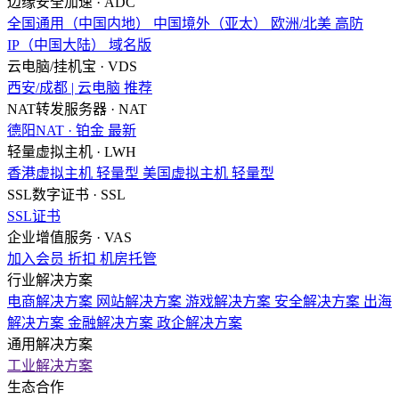
边缘安全加速 · ADC
全国通用（中国内地）
中国境外（亚太）
欧洲/北美
高防
IP（中国大陆）
域名版
云电脑/挂机宝 · VDS
西安/成都 | 云电脑
推荐
NAT转发服务器 · NAT
德阳NAT · 铂金
最新
轻量虚拟主机 · LWH
香港虚拟主机
轻量型
美国虚拟主机
轻量型
SSL数字证书 · SSL
SSL证书
企业增值服务 · VAS
加入会员
折扣
机房托管
行业解决方案
电商解决方案
网站解决方案
游戏解决方案
安全解决方案
出海
解决方案
金融解决方案
政企解决方案
通用解决方案
工业解决方案
生态合作