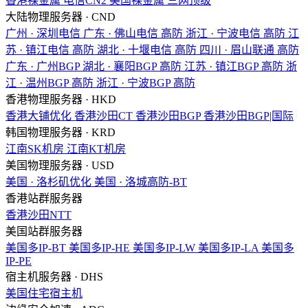
香港裸金属
电信CN2
美国裸金属
三网顶级
大陆物理服务器 · CND
广州 · 深圳电信
广东 · 佛山电信
高防
浙江 · 宁波电信
高防
江
苏 · 镇江电信
高防
湖北 · 十堰电信
高防
四川 · 眉山联通
高防
广东 · 广州BGP
湖北 · 襄阳BGP
高防
江苏 · 镇江BGP
高防
浙
江 · 温州BGP
高防
浙江 · 宁波BGP
高防
香港物理服务器 · HKD
香港大铺优化
香港沙田CT
香港沙田BGP
香港沙田BGP|国际
韩国物理服务器 · KRD
江南SK机房
江南KT机房
美国物理服务器 · USD
美国 · 洛杉矶优化
美国 · 洛城高防-BT
香港站群服务器
香港沙田NTT
美国站群服务器
美国多IP-BT
美国多IP-HE
美国多IP-LW
美国多IP-LA
美国多
IP-PE
宿主机服务器 · DHS
美国住宅宿主机