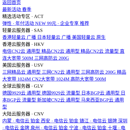
返回首页
最新活动
春季
精选活动专区 · ACT
弹性 · 年付活动
NEW
99元 · 企业专享
推荐
轻量云服务器 · SAS
香港轻量云
广播
日本轻量云
广播
美国轻量云
原生
香港云服务器 · HKV
电信CN2云
通用型
精品CN2云
通用型
精品CN2云
流量型
直
连大宽带
500M
三网高防云
200G
美国云服务器 · USV
三网精品云
通用型
三网CN2云
通用型
三网高防云
200G
精品
大宽带
1024M
CN2大宽带
1024M
高防大宽带
500M
全球云服务器 · GLV
德国9929云
通用型
德国9929云
流量型
日本BGP云
通用型
日
本BGP云
流量型
新加坡CN2云
通用型
马来西亚BGP云
通用
型
大陆云服务器 · CNV
内蒙 · 电信云
铂金
西安 · 电信云
铂金
镇江 · 电信云
银牌
深圳
· 电信云
金牌
泉州 · 电信云
铂金
宁波 · 电信云
铂金
十堰 · 电