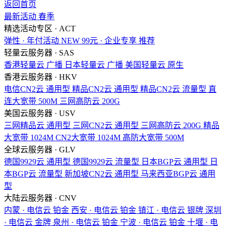
返回首页
最新活动
春季
精选活动专区 · ACT
弹性 · 年付活动
NEW
99元 · 企业专享
推荐
轻量云服务器 · SAS
香港轻量云
广播
日本轻量云
广播
美国轻量云
原生
香港云服务器 · HKV
电信CN2云
通用型
精品CN2云
通用型
精品CN2云
流量型
直
连大宽带
500M
三网高防云
200G
美国云服务器 · USV
三网精品云
通用型
三网CN2云
通用型
三网高防云
200G
精品
大宽带
1024M
CN2大宽带
1024M
高防大宽带
500M
全球云服务器 · GLV
德国9929云
通用型
德国9929云
流量型
日本BGP云
通用型
日
本BGP云
流量型
新加坡CN2云
通用型
马来西亚BGP云
通用
型
大陆云服务器 · CNV
内蒙 · 电信云
铂金
西安 · 电信云
铂金
镇江 · 电信云
银牌
深圳
· 电信云
金牌
泉州 · 电信云
铂金
宁波 · 电信云
铂金
十堰 · 电