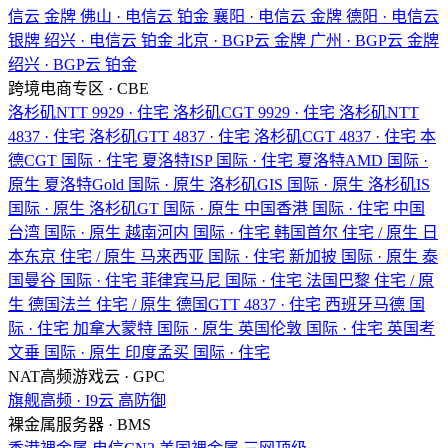
信云
金牌
佛山 · 电信云
铂金
襄阳 · 电信云
金牌
德阳 · 电信云
银牌
绍兴 · 电信云
铂金
北京 · BGP云
金牌
广州 · BGP云
金牌
绍兴 · BGP云
铂金
跨境电商专区 · CBE
洛杉矶NTT
9929 · 住宅
洛杉矶CGT
9929 · 住宅
洛杉矶NTT
4837 · 住宅
洛杉矶GTT
4837 · 住宅
洛杉矶CGT
4837 · 住宅
本
德CGT
国际 · 住宅
夏洛特ISP
国际 · 住宅
夏洛特AMD
国际 ·
原生
夏洛特Gold
国际 · 原生
洛杉矶GIS
国际 · 原生
洛杉矶IS
国际 · 原生
洛杉矶GT
国际 · 原生
中国香港
国际 · 住宅
中国
台湾
国际 · 原生
越南河内
国际 · 住宅
韩国首尔
住宅 / 原生
日
本东京
住宅 / 原生
马来西亚
国际 · 住宅
新加披
国际 · 原生
泰
国曼谷
国际 · 住宅
菲律宾马尼
国际 · 住宅
法国巴黎
住宅 / 原
生
德国法兰
住宅 / 原生
德国GTT
4837 · 住宅
西班牙马德
国
际 · 住宅
加拿大蒙特
国际 · 原生
英国伦敦
国际 · 住宅
英国考
文垂
国际 · 原生
印度孟买
国际 · 住宅
NAT高频游戏云 · GPC
旗舰高频 · I9云
高防御
裸金属服务器 · BMS