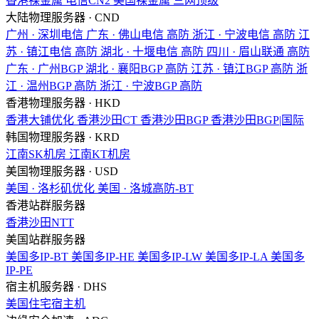
香港裸金属
电信CN2
美国裸金属
三网顶级
大陆物理服务器 · CND
广州 · 深圳电信
广东 · 佛山电信
高防
浙江 · 宁波电信
高防
江
苏 · 镇江电信
高防
湖北 · 十堰电信
高防
四川 · 眉山联通
高防
广东 · 广州BGP
湖北 · 襄阳BGP
高防
江苏 · 镇江BGP
高防
浙
江 · 温州BGP
高防
浙江 · 宁波BGP
高防
香港物理服务器 · HKD
香港大铺优化
香港沙田CT
香港沙田BGP
香港沙田BGP|国际
韩国物理服务器 · KRD
江南SK机房
江南KT机房
美国物理服务器 · USD
美国 · 洛杉矶优化
美国 · 洛城高防-BT
香港站群服务器
香港沙田NTT
美国站群服务器
美国多IP-BT
美国多IP-HE
美国多IP-LW
美国多IP-LA
美国多
IP-PE
宿主机服务器 · DHS
美国住宅宿主机