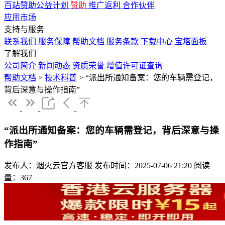
百站赞助公益计划
赞助
推广返利
合作伙伴
应用市场
支持与服务
联系我们
服务保障
帮助文档
服务条款
下载中心
宝塔面板
了解我们
公司简介
新闻动态
资质荣誉
增值许可证查询
帮助文档
>
技术科普
>
“派出所通知备案：您的车辆需登记，
背后深意与操作指南”
“派出所通知备案：您的车辆需登记，背后深意与操
作指南”
发布人：烟火云官方客服
发布时间：2025-07-06 21:20
阅读
量：367