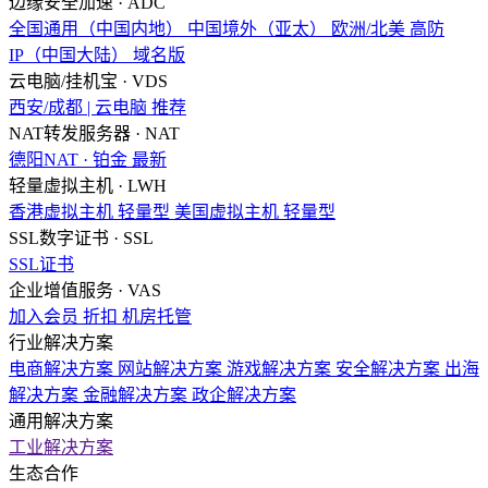
边缘安全加速 · ADC
全国通用（中国内地）
中国境外（亚太）
欧洲/北美
高防
IP（中国大陆）
域名版
云电脑/挂机宝 · VDS
西安/成都 | 云电脑
推荐
NAT转发服务器 · NAT
德阳NAT · 铂金
最新
轻量虚拟主机 · LWH
香港虚拟主机
轻量型
美国虚拟主机
轻量型
SSL数字证书 · SSL
SSL证书
企业增值服务 · VAS
加入会员
折扣
机房托管
行业解决方案
电商解决方案
网站解决方案
游戏解决方案
安全解决方案
出海
解决方案
金融解决方案
政企解决方案
通用解决方案
工业解决方案
生态合作