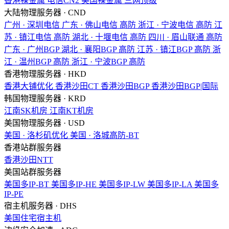
香港裸金属
电信CN2
美国裸金属
三网顶级
大陆物理服务器 · CND
广州 · 深圳电信
广东 · 佛山电信
高防
浙江 · 宁波电信
高防
江
苏 · 镇江电信
高防
湖北 · 十堰电信
高防
四川 · 眉山联通
高防
广东 · 广州BGP
湖北 · 襄阳BGP
高防
江苏 · 镇江BGP
高防
浙
江 · 温州BGP
高防
浙江 · 宁波BGP
高防
香港物理服务器 · HKD
香港大铺优化
香港沙田CT
香港沙田BGP
香港沙田BGP|国际
韩国物理服务器 · KRD
江南SK机房
江南KT机房
美国物理服务器 · USD
美国 · 洛杉矶优化
美国 · 洛城高防-BT
香港站群服务器
香港沙田NTT
美国站群服务器
美国多IP-BT
美国多IP-HE
美国多IP-LW
美国多IP-LA
美国多
IP-PE
宿主机服务器 · DHS
美国住宅宿主机