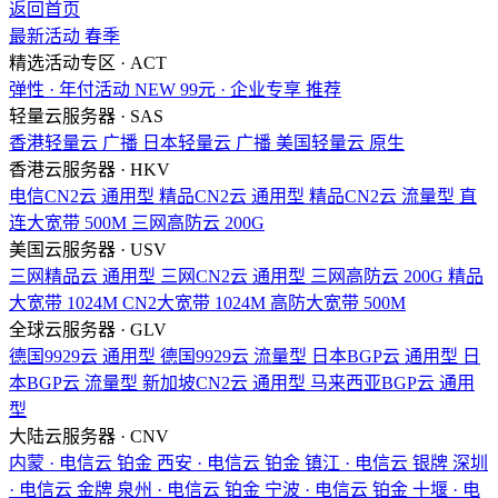
返回首页
最新活动
春季
精选活动专区 · ACT
弹性 · 年付活动
NEW
99元 · 企业专享
推荐
轻量云服务器 · SAS
香港轻量云
广播
日本轻量云
广播
美国轻量云
原生
香港云服务器 · HKV
电信CN2云
通用型
精品CN2云
通用型
精品CN2云
流量型
直
连大宽带
500M
三网高防云
200G
美国云服务器 · USV
三网精品云
通用型
三网CN2云
通用型
三网高防云
200G
精品
大宽带
1024M
CN2大宽带
1024M
高防大宽带
500M
全球云服务器 · GLV
德国9929云
通用型
德国9929云
流量型
日本BGP云
通用型
日
本BGP云
流量型
新加坡CN2云
通用型
马来西亚BGP云
通用
型
大陆云服务器 · CNV
内蒙 · 电信云
铂金
西安 · 电信云
铂金
镇江 · 电信云
银牌
深圳
· 电信云
金牌
泉州 · 电信云
铂金
宁波 · 电信云
铂金
十堰 · 电