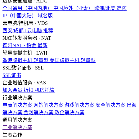
边缘安全加速 · ADC
全国通用（中国内地）
中国境外（亚太）
欧洲/北美
高防
IP（中国大陆）
域名版
云电脑/挂机宝 · VDS
西安/成都 | 云电脑
推荐
NAT转发服务器 · NAT
德阳NAT · 铂金
最新
轻量虚拟主机 · LWH
香港虚拟主机
轻量型
美国虚拟主机
轻量型
SSL数字证书 · SSL
SSL证书
企业增值服务 · VAS
加入会员
折扣
机房托管
行业解决方案
电商解决方案
网站解决方案
游戏解决方案
安全解决方案
出海
解决方案
金融解决方案
政企解决方案
通用解决方案
工业解决方案
生态合作