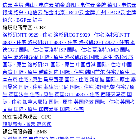
信云
金牌
佛山 · 电信云
铂金
襄阳 · 电信云
金牌
德阳 · 电信云
银牌
绍兴 · 电信云
铂金
北京 · BGP云
金牌
广州 · BGP云
金牌
绍兴 · BGP云
铂金
跨境电商专区 · CBE
洛杉矶NTT
9929 · 住宅
洛杉矶CGT
9929 · 住宅
洛杉矶NTT
4837 · 住宅
洛杉矶GTT
4837 · 住宅
洛杉矶CGT
4837 · 住宅
本
德CGT
国际 · 住宅
夏洛特ISP
国际 · 住宅
夏洛特AMD
国际 ·
原生
夏洛特Gold
国际 · 原生
洛杉矶GIS
国际 · 原生
洛杉矶IS
国际 · 原生
洛杉矶GT
国际 · 原生
中国香港
国际 · 住宅
中国
台湾
国际 · 原生
越南河内
国际 · 住宅
韩国首尔
住宅 / 原生
日
本东京
住宅 / 原生
马来西亚
国际 · 住宅
新加披
国际 · 原生
泰
国曼谷
国际 · 住宅
菲律宾马尼
国际 · 住宅
法国巴黎
住宅 / 原
生
德国法兰
住宅 / 原生
德国GTT
4837 · 住宅
西班牙马德
国
际 · 住宅
加拿大蒙特
国际 · 原生
英国伦敦
国际 · 住宅
英国考
文垂
国际 · 原生
印度孟买
国际 · 住宅
NAT高频游戏云 · GPC
旗舰高频 · I9云
高防御
裸金属服务器 · BMS