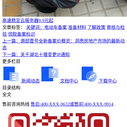
高速稳定云服务器9.9元起
文章标签：
关键词：电动车备案
准备材料
了解政策
审核与检
验
领取备案标识
上一篇：源邸壹号全新备案价概览：洞悉房地产市场的最新动
态
下一篇：关于湖北十堰变更IP通知
更多栏目
新闻动态
文档中心
下载中心
目录结构
全文
售前咨询热线
售后:400-XXX-9632或售前:400-XXX-9914