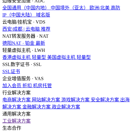
边缘安全加速 · ADC
全国通用（中国内地）
中国境外（亚太）
欧洲/北美
高防
IP（中国大陆）
域名版
云电脑/挂机宝 · VDS
西安/成都 | 云电脑
推荐
NAT转发服务器 · NAT
德阳NAT · 铂金
最新
轻量虚拟主机 · LWH
香港虚拟主机
轻量型
美国虚拟主机
轻量型
SSL数字证书 · SSL
SSL证书
企业增值服务 · VAS
加入会员
折扣
机房托管
行业解决方案
电商解决方案
网站解决方案
游戏解决方案
安全解决方案
出海
解决方案
金融解决方案
政企解决方案
通用解决方案
工业解决方案
生态合作