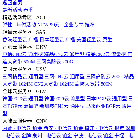
返回首页
最新活动
春季
精选活动专区 · ACT
弹性 · 年付活动
NEW
99元 · 企业专享
推荐
轻量云服务器 · SAS
香港轻量云
广播
日本轻量云
广播
美国轻量云
原生
香港云服务器 · HKV
电信CN2云
通用型
精品CN2云
通用型
精品CN2云
流量型
直
连大宽带
500M
三网高防云
200G
美国云服务器 · USV
三网精品云
通用型
三网CN2云
通用型
三网高防云
200G
精品
大宽带
1024M
CN2大宽带
1024M
高防大宽带
500M
全球云服务器 · GLV
德国9929云
通用型
德国9929云
流量型
日本BGP云
通用型
日
本BGP云
流量型
新加坡CN2云
通用型
马来西亚BGP云
通用
型
大陆云服务器 · CNV
内蒙 · 电信云
铂金
西安 · 电信云
铂金
镇江 · 电信云
银牌
深圳
· 电信云
金牌
泉州 · 电信云
铂金
宁波 · 电信云
铂金
十堰 · 电