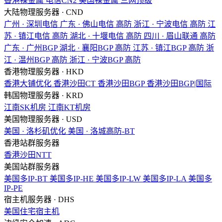
香港裸金属
电信CN2
美国裸金属
三网顶级
大陆物理服务器 · CND
广州 · 深圳电信
广东 · 佛山电信
高防
浙江 · 宁波电信
高防
江
苏 · 镇江电信
高防
湖北 · 十堰电信
高防
四川 · 眉山联通
高防
广东 · 广州BGP
湖北 · 襄阳BGP
高防
江苏 · 镇江BGP
高防
浙
江 · 温州BGP
高防
浙江 · 宁波BGP
高防
香港物理服务器 · HKD
香港大铺优化
香港沙田CT
香港沙田BGP
香港沙田BGP|国际
韩国物理服务器 · KRD
江南SK机房
江南KT机房
美国物理服务器 · USD
美国 · 洛杉矶优化
美国 · 洛城高防-BT
香港站群服务器
香港沙田NTT
美国站群服务器
美国多IP-BT
美国多IP-HE
美国多IP-LW
美国多IP-LA
美国多
IP-PE
宿主机服务器 · DHS
美国住宅宿主机