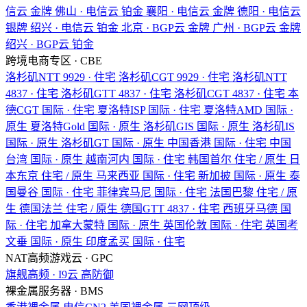
信云
金牌
佛山 · 电信云
铂金
襄阳 · 电信云
金牌
德阳 · 电信云
银牌
绍兴 · 电信云
铂金
北京 · BGP云
金牌
广州 · BGP云
金牌
绍兴 · BGP云
铂金
跨境电商专区 · CBE
洛杉矶NTT
9929 · 住宅
洛杉矶CGT
9929 · 住宅
洛杉矶NTT
4837 · 住宅
洛杉矶GTT
4837 · 住宅
洛杉矶CGT
4837 · 住宅
本
德CGT
国际 · 住宅
夏洛特ISP
国际 · 住宅
夏洛特AMD
国际 ·
原生
夏洛特Gold
国际 · 原生
洛杉矶GIS
国际 · 原生
洛杉矶IS
国际 · 原生
洛杉矶GT
国际 · 原生
中国香港
国际 · 住宅
中国
台湾
国际 · 原生
越南河内
国际 · 住宅
韩国首尔
住宅 / 原生
日
本东京
住宅 / 原生
马来西亚
国际 · 住宅
新加披
国际 · 原生
泰
国曼谷
国际 · 住宅
菲律宾马尼
国际 · 住宅
法国巴黎
住宅 / 原
生
德国法兰
住宅 / 原生
德国GTT
4837 · 住宅
西班牙马德
国
际 · 住宅
加拿大蒙特
国际 · 原生
英国伦敦
国际 · 住宅
英国考
文垂
国际 · 原生
印度孟买
国际 · 住宅
NAT高频游戏云 · GPC
旗舰高频 · I9云
高防御
裸金属服务器 · BMS