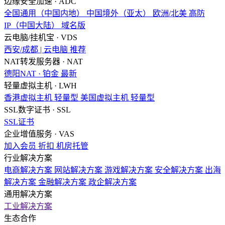
边缘安全加速 · ADC
全国通用（中国内地）
中国境外（亚太）
欧洲/北美
高防
IP（中国大陆）
域名版
云电脑/挂机宝 · VDS
西安/成都 | 云电脑
推荐
NAT转发服务器 · NAT
德阳NAT · 铂金
最新
轻量虚拟主机 · LWH
香港虚拟主机
轻量型
美国虚拟主机
轻量型
SSL数字证书 · SSL
SSL证书
企业增值服务 · VAS
加入会员
折扣
机房托管
行业解决方案
电商解决方案
网站解决方案
游戏解决方案
安全解决方案
出海
解决方案
金融解决方案
政企解决方案
通用解决方案
工业解决方案
生态合作