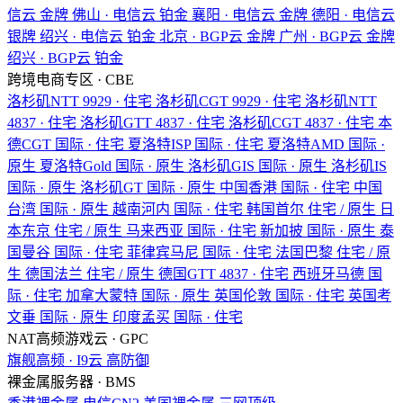
信云
金牌
佛山 · 电信云
铂金
襄阳 · 电信云
金牌
德阳 · 电信云
银牌
绍兴 · 电信云
铂金
北京 · BGP云
金牌
广州 · BGP云
金牌
绍兴 · BGP云
铂金
跨境电商专区 · CBE
洛杉矶NTT
9929 · 住宅
洛杉矶CGT
9929 · 住宅
洛杉矶NTT
4837 · 住宅
洛杉矶GTT
4837 · 住宅
洛杉矶CGT
4837 · 住宅
本
德CGT
国际 · 住宅
夏洛特ISP
国际 · 住宅
夏洛特AMD
国际 ·
原生
夏洛特Gold
国际 · 原生
洛杉矶GIS
国际 · 原生
洛杉矶IS
国际 · 原生
洛杉矶GT
国际 · 原生
中国香港
国际 · 住宅
中国
台湾
国际 · 原生
越南河内
国际 · 住宅
韩国首尔
住宅 / 原生
日
本东京
住宅 / 原生
马来西亚
国际 · 住宅
新加披
国际 · 原生
泰
国曼谷
国际 · 住宅
菲律宾马尼
国际 · 住宅
法国巴黎
住宅 / 原
生
德国法兰
住宅 / 原生
德国GTT
4837 · 住宅
西班牙马德
国
际 · 住宅
加拿大蒙特
国际 · 原生
英国伦敦
国际 · 住宅
英国考
文垂
国际 · 原生
印度孟买
国际 · 住宅
NAT高频游戏云 · GPC
旗舰高频 · I9云
高防御
裸金属服务器 · BMS