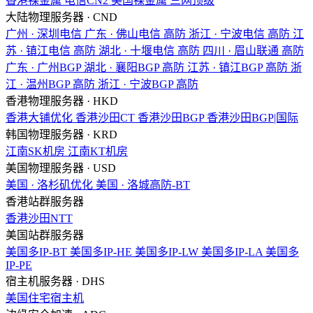
香港裸金属
电信CN2
美国裸金属
三网顶级
大陆物理服务器 · CND
广州 · 深圳电信
广东 · 佛山电信
高防
浙江 · 宁波电信
高防
江
苏 · 镇江电信
高防
湖北 · 十堰电信
高防
四川 · 眉山联通
高防
广东 · 广州BGP
湖北 · 襄阳BGP
高防
江苏 · 镇江BGP
高防
浙
江 · 温州BGP
高防
浙江 · 宁波BGP
高防
香港物理服务器 · HKD
香港大铺优化
香港沙田CT
香港沙田BGP
香港沙田BGP|国际
韩国物理服务器 · KRD
江南SK机房
江南KT机房
美国物理服务器 · USD
美国 · 洛杉矶优化
美国 · 洛城高防-BT
香港站群服务器
香港沙田NTT
美国站群服务器
美国多IP-BT
美国多IP-HE
美国多IP-LW
美国多IP-LA
美国多
IP-PE
宿主机服务器 · DHS
美国住宅宿主机