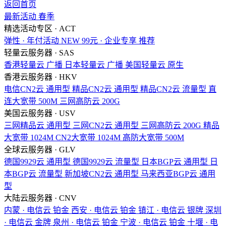
返回首页
最新活动
春季
精选活动专区 · ACT
弹性 · 年付活动
NEW
99元 · 企业专享
推荐
轻量云服务器 · SAS
香港轻量云
广播
日本轻量云
广播
美国轻量云
原生
香港云服务器 · HKV
电信CN2云
通用型
精品CN2云
通用型
精品CN2云
流量型
直
连大宽带
500M
三网高防云
200G
美国云服务器 · USV
三网精品云
通用型
三网CN2云
通用型
三网高防云
200G
精品
大宽带
1024M
CN2大宽带
1024M
高防大宽带
500M
全球云服务器 · GLV
德国9929云
通用型
德国9929云
流量型
日本BGP云
通用型
日
本BGP云
流量型
新加坡CN2云
通用型
马来西亚BGP云
通用
型
大陆云服务器 · CNV
内蒙 · 电信云
铂金
西安 · 电信云
铂金
镇江 · 电信云
银牌
深圳
· 电信云
金牌
泉州 · 电信云
铂金
宁波 · 电信云
铂金
十堰 · 电