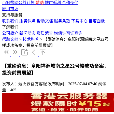
百站赞助公益计划
赞助
推广返利
合作伙伴
应用市场
支持与服务
联系我们
服务保障
帮助文档
服务条款
下载中心
宝塔面板
了解我们
公司简介
新闻动态
资质荣誉
增值许可证查询
帮助文档
>
技术科普
>
【重磅消息：阜阳祥源城南之星22号
楼成功备案，投资前景展望】
【重磅消息：阜阳祥源城南之星22号楼成功备案，
投资前景展望】
发布人：烟火云官方客服
发布时间：2025-07-04 07:40
阅读
量：405