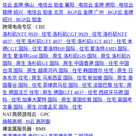
信云
金牌
佛山 · 电信云
铂金
襄阳 · 电信云
金牌
德阳 · 电信云
银牌
绍兴 · 电信云
铂金
北京 · BGP云
金牌
广州 · BGP云
金牌
绍兴 · BGP云
铂金
跨境电商专区 · CBE
洛杉矶NTT
9929 · 住宅
洛杉矶CGT
9929 · 住宅
洛杉矶NTT
4837 · 住宅
洛杉矶GTT
4837 · 住宅
洛杉矶CGT
4837 · 住宅
本
德CGT
国际 · 住宅
夏洛特ISP
国际 · 住宅
夏洛特AMD
国际 ·
原生
夏洛特Gold
国际 · 原生
洛杉矶GIS
国际 · 原生
洛杉矶IS
国际 · 原生
洛杉矶GT
国际 · 原生
中国香港
国际 · 住宅
中国
台湾
国际 · 原生
越南河内
国际 · 住宅
韩国首尔
住宅 / 原生
日
本东京
住宅 / 原生
马来西亚
国际 · 住宅
新加披
国际 · 原生
泰
国曼谷
国际 · 住宅
菲律宾马尼
国际 · 住宅
法国巴黎
住宅 / 原
生
德国法兰
住宅 / 原生
德国GTT
4837 · 住宅
西班牙马德
国
际 · 住宅
加拿大蒙特
国际 · 原生
英国伦敦
国际 · 住宅
英国考
文垂
国际 · 原生
印度孟买
国际 · 住宅
NAT高频游戏云 · GPC
旗舰高频 · I9云
高防御
裸金属服务器 · BMS