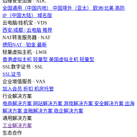
边缘安全加速 · ADC
全国通用（中国内地）
中国境外（亚太）
欧洲/北美
高防
IP（中国大陆）
域名版
云电脑/挂机宝 · VDS
西安/成都 | 云电脑
推荐
NAT转发服务器 · NAT
德阳NAT · 铂金
最新
轻量虚拟主机 · LWH
香港虚拟主机
轻量型
美国虚拟主机
轻量型
SSL数字证书 · SSL
SSL证书
企业增值服务 · VAS
加入会员
折扣
机房托管
行业解决方案
电商解决方案
网站解决方案
游戏解决方案
安全解决方案
出海
解决方案
金融解决方案
政企解决方案
通用解决方案
工业解决方案
生态合作