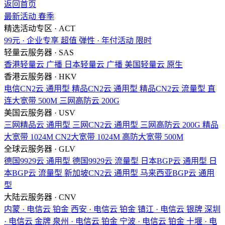
返回首页
最新活动
春季
精选活动专区 · ACT
99元 · 企业专享
超值
弹性 · 年付活动
限时
轻量云服务器 · SAS
香港轻量云
广播
日本轻量云
广播
美国轻量云
原生
香港云服务器 · HKV
电信CN2云
通用型
精品CN2云
通用型
精品CN2云
流量型
直
连大宽带
500M
三网高防云
200G
美国云服务器 · USV
三网精品云
通用型
三网CN2云
通用型
三网高防云
200G
精品
大宽带
1024M
CN2大宽带
1024M
高防大宽带
500M
全球云服务器 · GLV
德国9929云
通用型
德国9929云
流量型
日本BGP云
通用型
日
本BGP云
流量型
新加坡CN2云
通用型
马来西亚BGP云
通用
型
大陆云服务器 · CNV
内蒙 · 电信云
铂金
西安 · 电信云
铂金
镇江 · 电信云
银牌
深圳
· 电信云
金牌
泉州 · 电信云
铂金
宁波 · 电信云
铂金
十堰 · 电