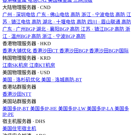
香港裸金属
电信CN2
美国裸金属
三网顶级
大陆物理服务器 · CND
广州 · 深圳电信
广东 · 佛山电信
高防
浙江 · 宁波电信
高防
江
苏 · 镇江电信
高防
湖北 · 十堰电信
高防
四川 · 眉山联通
高防
广东 · 广州BGP
湖北 · 襄阳BGP
高防
江苏 · 镇江BGP
高防
浙
江 · 温州BGP
高防
浙江 · 宁波BGP
高防
香港物理服务器 · HKD
香港大铺优化
香港沙田CT
香港沙田BGP
香港沙田BGP|国际
韩国物理服务器 · KRD
江南SK机房
江南KT机房
美国物理服务器 · USD
美国 · 洛杉矶优化
美国 · 洛城高防-BT
香港站群服务器
香港沙田NTT
美国站群服务器
美国多IP-BT
美国多IP-HE
美国多IP-LW
美国多IP-LA
美国多
IP-PE
宿主机服务器 · DHS
美国住宅宿主机