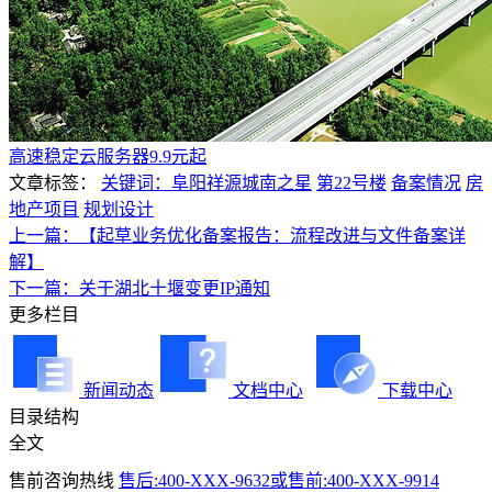
高速稳定云服务器9.9元起
文章标签：
关键词：阜阳祥源城南之星
第22号楼
备案情况
房
地产项目
规划设计
上一篇：【起草业务优化备案报告：流程改进与文件备案详
解】
下一篇：关于湖北十堰变更IP通知
更多栏目
新闻动态
文档中心
下载中心
目录结构
全文
售前咨询热线
售后:400-XXX-9632或售前:400-XXX-9914