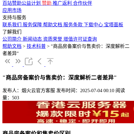
百站赞助公益计划
赞助
推广返利
合作伙伴
应用市场
支持与服务
联系我们
服务保障
帮助文档
服务条款
下载中心
宝塔面板
了解我们
公司简介
新闻动态
资质荣誉
增值许可证查询
帮助文档
>
技术科普
>
"商品房备案价与售卖价：深度解析二
者差异"
"商品房备案价与售卖价：深度解析二者差异"
发布人：烟火云官方客服
发布时间：2025-07-04 00:10
阅读
量：503
商品房备案价和售卖价区别