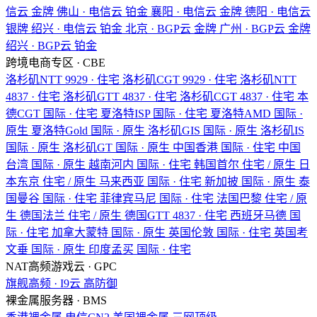
信云
金牌
佛山 · 电信云
铂金
襄阳 · 电信云
金牌
德阳 · 电信云
银牌
绍兴 · 电信云
铂金
北京 · BGP云
金牌
广州 · BGP云
金牌
绍兴 · BGP云
铂金
跨境电商专区 · CBE
洛杉矶NTT
9929 · 住宅
洛杉矶CGT
9929 · 住宅
洛杉矶NTT
4837 · 住宅
洛杉矶GTT
4837 · 住宅
洛杉矶CGT
4837 · 住宅
本
德CGT
国际 · 住宅
夏洛特ISP
国际 · 住宅
夏洛特AMD
国际 ·
原生
夏洛特Gold
国际 · 原生
洛杉矶GIS
国际 · 原生
洛杉矶IS
国际 · 原生
洛杉矶GT
国际 · 原生
中国香港
国际 · 住宅
中国
台湾
国际 · 原生
越南河内
国际 · 住宅
韩国首尔
住宅 / 原生
日
本东京
住宅 / 原生
马来西亚
国际 · 住宅
新加披
国际 · 原生
泰
国曼谷
国际 · 住宅
菲律宾马尼
国际 · 住宅
法国巴黎
住宅 / 原
生
德国法兰
住宅 / 原生
德国GTT
4837 · 住宅
西班牙马德
国
际 · 住宅
加拿大蒙特
国际 · 原生
英国伦敦
国际 · 住宅
英国考
文垂
国际 · 原生
印度孟买
国际 · 住宅
NAT高频游戏云 · GPC
旗舰高频 · I9云
高防御
裸金属服务器 · BMS