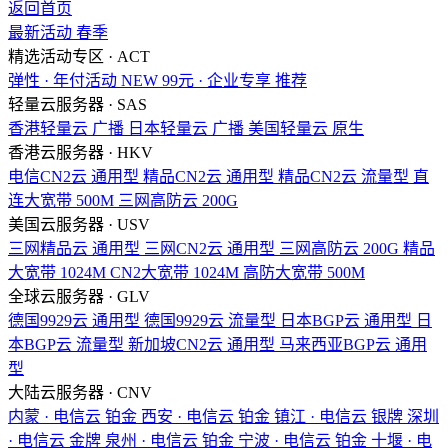
返回首页
最新活动
春季
精选活动专区 · ACT
弹性 · 年付活动
NEW
99元 · 企业专享
推荐
轻量云服务器 · SAS
香港轻量云
广播
日本轻量云
广播
美国轻量云
原生
香港云服务器 · HKV
电信CN2云
通用型
精品CN2云
通用型
精品CN2云
流量型
直
连大宽带
500M
三网高防云
200G
美国云服务器 · USV
三网精品云
通用型
三网CN2云
通用型
三网高防云
200G
精品
大宽带
1024M
CN2大宽带
1024M
高防大宽带
500M
全球云服务器 · GLV
德国9929云
通用型
德国9929云
流量型
日本BGP云
通用型
日
本BGP云
流量型
新加坡CN2云
通用型
马来西亚BGP云
通用
型
大陆云服务器 · CNV
内蒙 · 电信云
铂金
西安 · 电信云
铂金
镇江 · 电信云
银牌
深圳
· 电信云
金牌
泉州 · 电信云
铂金
宁波 · 电信云
铂金
十堰 · 电