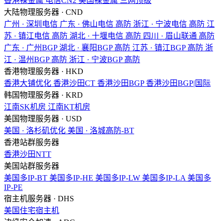
香港裸金属
电信CN2
美国裸金属
三网顶级
大陆物理服务器 · CND
广州 · 深圳电信
广东 · 佛山电信
高防
浙江 · 宁波电信
高防
江
苏 · 镇江电信
高防
湖北 · 十堰电信
高防
四川 · 眉山联通
高防
广东 · 广州BGP
湖北 · 襄阳BGP
高防
江苏 · 镇江BGP
高防
浙
江 · 温州BGP
高防
浙江 · 宁波BGP
高防
香港物理服务器 · HKD
香港大铺优化
香港沙田CT
香港沙田BGP
香港沙田BGP|国际
韩国物理服务器 · KRD
江南SK机房
江南KT机房
美国物理服务器 · USD
美国 · 洛杉矶优化
美国 · 洛城高防-BT
香港站群服务器
香港沙田NTT
美国站群服务器
美国多IP-BT
美国多IP-HE
美国多IP-LW
美国多IP-LA
美国多
IP-PE
宿主机服务器 · DHS
美国住宅宿主机