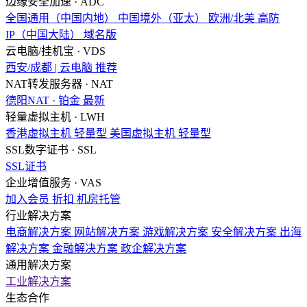
边缘安全加速 · ADC
全国通用（中国内地）
中国境外（亚太）
欧洲/北美
高防
IP（中国大陆）
域名版
云电脑/挂机宝 · VDS
西安/成都 | 云电脑
推荐
NAT转发服务器 · NAT
德阳NAT · 铂金
最新
轻量虚拟主机 · LWH
香港虚拟主机
轻量型
美国虚拟主机
轻量型
SSL数字证书 · SSL
SSL证书
企业增值服务 · VAS
加入会员
折扣
机房托管
行业解决方案
电商解决方案
网站解决方案
游戏解决方案
安全解决方案
出海
解决方案
金融解决方案
政企解决方案
通用解决方案
工业解决方案
生态合作