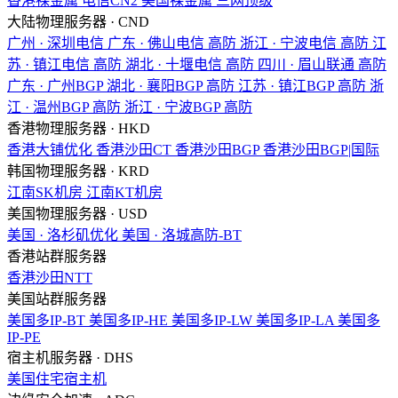
香港裸金属
电信CN2
美国裸金属
三网顶级
大陆物理服务器 · CND
广州 · 深圳电信
广东 · 佛山电信
高防
浙江 · 宁波电信
高防
江
苏 · 镇江电信
高防
湖北 · 十堰电信
高防
四川 · 眉山联通
高防
广东 · 广州BGP
湖北 · 襄阳BGP
高防
江苏 · 镇江BGP
高防
浙
江 · 温州BGP
高防
浙江 · 宁波BGP
高防
香港物理服务器 · HKD
香港大铺优化
香港沙田CT
香港沙田BGP
香港沙田BGP|国际
韩国物理服务器 · KRD
江南SK机房
江南KT机房
美国物理服务器 · USD
美国 · 洛杉矶优化
美国 · 洛城高防-BT
香港站群服务器
香港沙田NTT
美国站群服务器
美国多IP-BT
美国多IP-HE
美国多IP-LW
美国多IP-LA
美国多
IP-PE
宿主机服务器 · DHS
美国住宅宿主机