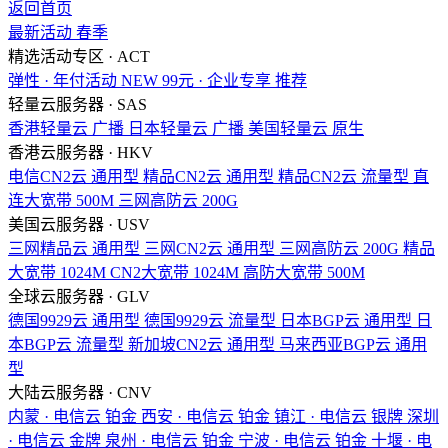
返回首页
最新活动
春季
精选活动专区 · ACT
弹性 · 年付活动
NEW
99元 · 企业专享
推荐
轻量云服务器 · SAS
香港轻量云
广播
日本轻量云
广播
美国轻量云
原生
香港云服务器 · HKV
电信CN2云
通用型
精品CN2云
通用型
精品CN2云
流量型
直
连大宽带
500M
三网高防云
200G
美国云服务器 · USV
三网精品云
通用型
三网CN2云
通用型
三网高防云
200G
精品
大宽带
1024M
CN2大宽带
1024M
高防大宽带
500M
全球云服务器 · GLV
德国9929云
通用型
德国9929云
流量型
日本BGP云
通用型
日
本BGP云
流量型
新加坡CN2云
通用型
马来西亚BGP云
通用
型
大陆云服务器 · CNV
内蒙 · 电信云
铂金
西安 · 电信云
铂金
镇江 · 电信云
银牌
深圳
· 电信云
金牌
泉州 · 电信云
铂金
宁波 · 电信云
铂金
十堰 · 电