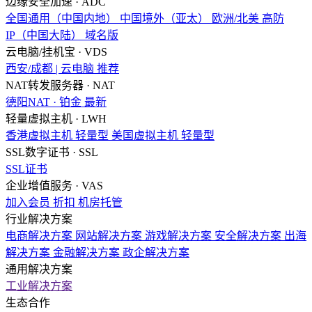
边缘安全加速 · ADC
全国通用（中国内地）
中国境外（亚太）
欧洲/北美
高防
IP（中国大陆）
域名版
云电脑/挂机宝 · VDS
西安/成都 | 云电脑
推荐
NAT转发服务器 · NAT
德阳NAT · 铂金
最新
轻量虚拟主机 · LWH
香港虚拟主机
轻量型
美国虚拟主机
轻量型
SSL数字证书 · SSL
SSL证书
企业增值服务 · VAS
加入会员
折扣
机房托管
行业解决方案
电商解决方案
网站解决方案
游戏解决方案
安全解决方案
出海
解决方案
金融解决方案
政企解决方案
通用解决方案
工业解决方案
生态合作