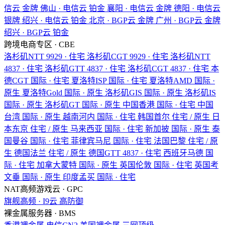
信云
金牌
佛山 · 电信云
铂金
襄阳 · 电信云
金牌
德阳 · 电信云
银牌
绍兴 · 电信云
铂金
北京 · BGP云
金牌
广州 · BGP云
金牌
绍兴 · BGP云
铂金
跨境电商专区 · CBE
洛杉矶NTT
9929 · 住宅
洛杉矶CGT
9929 · 住宅
洛杉矶NTT
4837 · 住宅
洛杉矶GTT
4837 · 住宅
洛杉矶CGT
4837 · 住宅
本
德CGT
国际 · 住宅
夏洛特ISP
国际 · 住宅
夏洛特AMD
国际 ·
原生
夏洛特Gold
国际 · 原生
洛杉矶GIS
国际 · 原生
洛杉矶IS
国际 · 原生
洛杉矶GT
国际 · 原生
中国香港
国际 · 住宅
中国
台湾
国际 · 原生
越南河内
国际 · 住宅
韩国首尔
住宅 / 原生
日
本东京
住宅 / 原生
马来西亚
国际 · 住宅
新加披
国际 · 原生
泰
国曼谷
国际 · 住宅
菲律宾马尼
国际 · 住宅
法国巴黎
住宅 / 原
生
德国法兰
住宅 / 原生
德国GTT
4837 · 住宅
西班牙马德
国
际 · 住宅
加拿大蒙特
国际 · 原生
英国伦敦
国际 · 住宅
英国考
文垂
国际 · 原生
印度孟买
国际 · 住宅
NAT高频游戏云 · GPC
旗舰高频 · I9云
高防御
裸金属服务器 · BMS