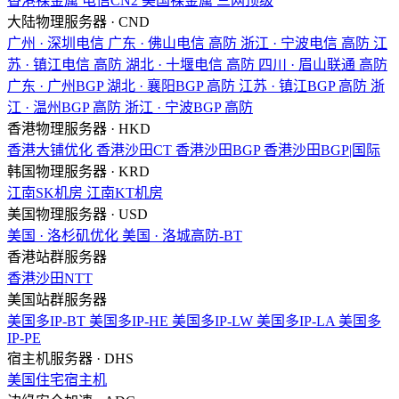
香港裸金属
电信CN2
美国裸金属
三网顶级
大陆物理服务器 · CND
广州 · 深圳电信
广东 · 佛山电信
高防
浙江 · 宁波电信
高防
江
苏 · 镇江电信
高防
湖北 · 十堰电信
高防
四川 · 眉山联通
高防
广东 · 广州BGP
湖北 · 襄阳BGP
高防
江苏 · 镇江BGP
高防
浙
江 · 温州BGP
高防
浙江 · 宁波BGP
高防
香港物理服务器 · HKD
香港大铺优化
香港沙田CT
香港沙田BGP
香港沙田BGP|国际
韩国物理服务器 · KRD
江南SK机房
江南KT机房
美国物理服务器 · USD
美国 · 洛杉矶优化
美国 · 洛城高防-BT
香港站群服务器
香港沙田NTT
美国站群服务器
美国多IP-BT
美国多IP-HE
美国多IP-LW
美国多IP-LA
美国多
IP-PE
宿主机服务器 · DHS
美国住宅宿主机