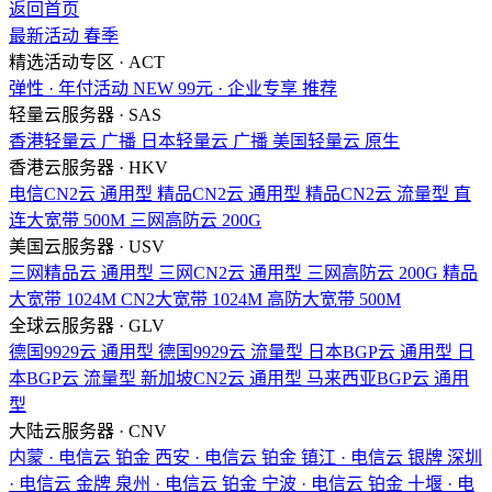
返回首页
最新活动
春季
精选活动专区 · ACT
弹性 · 年付活动
NEW
99元 · 企业专享
推荐
轻量云服务器 · SAS
香港轻量云
广播
日本轻量云
广播
美国轻量云
原生
香港云服务器 · HKV
电信CN2云
通用型
精品CN2云
通用型
精品CN2云
流量型
直
连大宽带
500M
三网高防云
200G
美国云服务器 · USV
三网精品云
通用型
三网CN2云
通用型
三网高防云
200G
精品
大宽带
1024M
CN2大宽带
1024M
高防大宽带
500M
全球云服务器 · GLV
德国9929云
通用型
德国9929云
流量型
日本BGP云
通用型
日
本BGP云
流量型
新加坡CN2云
通用型
马来西亚BGP云
通用
型
大陆云服务器 · CNV
内蒙 · 电信云
铂金
西安 · 电信云
铂金
镇江 · 电信云
银牌
深圳
· 电信云
金牌
泉州 · 电信云
铂金
宁波 · 电信云
铂金
十堰 · 电