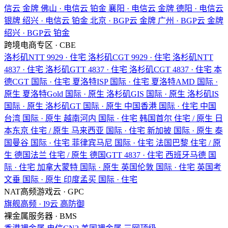
信云
金牌
佛山 · 电信云
铂金
襄阳 · 电信云
金牌
德阳 · 电信云
银牌
绍兴 · 电信云
铂金
北京 · BGP云
金牌
广州 · BGP云
金牌
绍兴 · BGP云
铂金
跨境电商专区 · CBE
洛杉矶NTT
9929 · 住宅
洛杉矶CGT
9929 · 住宅
洛杉矶NTT
4837 · 住宅
洛杉矶GTT
4837 · 住宅
洛杉矶CGT
4837 · 住宅
本
德CGT
国际 · 住宅
夏洛特ISP
国际 · 住宅
夏洛特AMD
国际 ·
原生
夏洛特Gold
国际 · 原生
洛杉矶GIS
国际 · 原生
洛杉矶IS
国际 · 原生
洛杉矶GT
国际 · 原生
中国香港
国际 · 住宅
中国
台湾
国际 · 原生
越南河内
国际 · 住宅
韩国首尔
住宅 / 原生
日
本东京
住宅 / 原生
马来西亚
国际 · 住宅
新加披
国际 · 原生
泰
国曼谷
国际 · 住宅
菲律宾马尼
国际 · 住宅
法国巴黎
住宅 / 原
生
德国法兰
住宅 / 原生
德国GTT
4837 · 住宅
西班牙马德
国
际 · 住宅
加拿大蒙特
国际 · 原生
英国伦敦
国际 · 住宅
英国考
文垂
国际 · 原生
印度孟买
国际 · 住宅
NAT高频游戏云 · GPC
旗舰高频 · I9云
高防御
裸金属服务器 · BMS