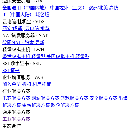
边缘安全加速 · ADC
全国通用（中国内地）
中国境外（亚太）
欧洲/北美
高防
IP（中国大陆）
域名版
云电脑/挂机宝 · VDS
西安/成都 | 云电脑
推荐
NAT转发服务器 · NAT
德阳NAT · 铂金
最新
轻量虚拟主机 · LWH
香港虚拟主机
轻量型
美国虚拟主机
轻量型
SSL数字证书 · SSL
SSL证书
企业增值服务 · VAS
加入会员
折扣
机房托管
行业解决方案
电商解决方案
网站解决方案
游戏解决方案
安全解决方案
出海
解决方案
金融解决方案
政企解决方案
通用解决方案
工业解决方案
生态合作