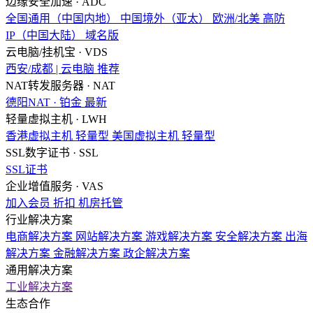
边缘安全加速 · ADC
全国通用（中国内地）
中国境外（亚太）
欧洲/北美
高防
IP（中国大陆）
域名版
云电脑/挂机宝 · VDS
西安/成都 | 云电脑
推荐
NAT转发服务器 · NAT
德阳NAT · 铂金
最新
轻量虚拟主机 · LWH
香港虚拟主机
轻量型
美国虚拟主机
轻量型
SSL数字证书 · SSL
SSL证书
企业增值服务 · VAS
加入会员
折扣
机房托管
行业解决方案
电商解决方案
网站解决方案
游戏解决方案
安全解决方案
出海
解决方案
金融解决方案
政企解决方案
通用解决方案
工业解决方案
生态合作