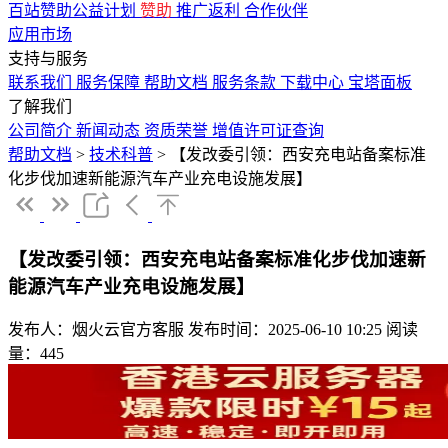
百站赞助公益计划
赞助
推广返利
合作伙伴
应用市场
支持与服务
联系我们
服务保障
帮助文档
服务条款
下载中心
宝塔面板
了解我们
公司简介
新闻动态
资质荣誉
增值许可证查询
帮助文档
>
技术科普
>
【发改委引领：西安充电站备案标准
化步伐加速新能源汽车产业充电设施发展】
【发改委引领：西安充电站备案标准化步伐加速新
能源汽车产业充电设施发展】
发布人：烟火云官方客服
发布时间：2025-06-10 10:25
阅读
量：445