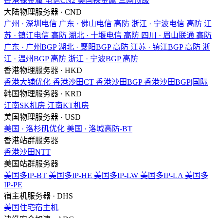
香港裸金属
电信CN2
美国裸金属
三网顶级
大陆物理服务器 · CND
广州 · 深圳电信
广东 · 佛山电信
高防
浙江 · 宁波电信
高防
江
苏 · 镇江电信
高防
湖北 · 十堰电信
高防
四川 · 眉山联通
高防
广东 · 广州BGP
湖北 · 襄阳BGP
高防
江苏 · 镇江BGP
高防
浙
江 · 温州BGP
高防
浙江 · 宁波BGP
高防
香港物理服务器 · HKD
香港大铺优化
香港沙田CT
香港沙田BGP
香港沙田BGP|国际
韩国物理服务器 · KRD
江南SK机房
江南KT机房
美国物理服务器 · USD
美国 · 洛杉矶优化
美国 · 洛城高防-BT
香港站群服务器
香港沙田NTT
美国站群服务器
美国多IP-BT
美国多IP-HE
美国多IP-LW
美国多IP-LA
美国多
IP-PE
宿主机服务器 · DHS
美国住宅宿主机