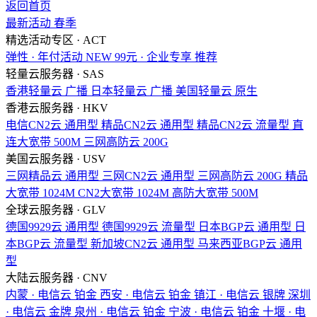
返回首页
最新活动
春季
精选活动专区 · ACT
弹性 · 年付活动
NEW
99元 · 企业专享
推荐
轻量云服务器 · SAS
香港轻量云
广播
日本轻量云
广播
美国轻量云
原生
香港云服务器 · HKV
电信CN2云
通用型
精品CN2云
通用型
精品CN2云
流量型
直
连大宽带
500M
三网高防云
200G
美国云服务器 · USV
三网精品云
通用型
三网CN2云
通用型
三网高防云
200G
精品
大宽带
1024M
CN2大宽带
1024M
高防大宽带
500M
全球云服务器 · GLV
德国9929云
通用型
德国9929云
流量型
日本BGP云
通用型
日
本BGP云
流量型
新加坡CN2云
通用型
马来西亚BGP云
通用
型
大陆云服务器 · CNV
内蒙 · 电信云
铂金
西安 · 电信云
铂金
镇江 · 电信云
银牌
深圳
· 电信云
金牌
泉州 · 电信云
铂金
宁波 · 电信云
铂金
十堰 · 电