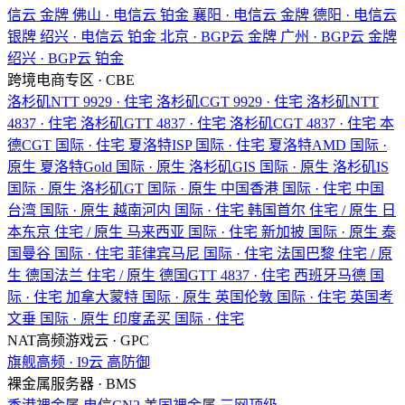
信云
金牌
佛山 · 电信云
铂金
襄阳 · 电信云
金牌
德阳 · 电信云
银牌
绍兴 · 电信云
铂金
北京 · BGP云
金牌
广州 · BGP云
金牌
绍兴 · BGP云
铂金
跨境电商专区 · CBE
洛杉矶NTT
9929 · 住宅
洛杉矶CGT
9929 · 住宅
洛杉矶NTT
4837 · 住宅
洛杉矶GTT
4837 · 住宅
洛杉矶CGT
4837 · 住宅
本
德CGT
国际 · 住宅
夏洛特ISP
国际 · 住宅
夏洛特AMD
国际 ·
原生
夏洛特Gold
国际 · 原生
洛杉矶GIS
国际 · 原生
洛杉矶IS
国际 · 原生
洛杉矶GT
国际 · 原生
中国香港
国际 · 住宅
中国
台湾
国际 · 原生
越南河内
国际 · 住宅
韩国首尔
住宅 / 原生
日
本东京
住宅 / 原生
马来西亚
国际 · 住宅
新加披
国际 · 原生
泰
国曼谷
国际 · 住宅
菲律宾马尼
国际 · 住宅
法国巴黎
住宅 / 原
生
德国法兰
住宅 / 原生
德国GTT
4837 · 住宅
西班牙马德
国
际 · 住宅
加拿大蒙特
国际 · 原生
英国伦敦
国际 · 住宅
英国考
文垂
国际 · 原生
印度孟买
国际 · 住宅
NAT高频游戏云 · GPC
旗舰高频 · I9云
高防御
裸金属服务器 · BMS