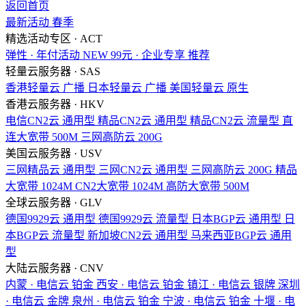
返回首页
最新活动
春季
精选活动专区 · ACT
弹性 · 年付活动
NEW
99元 · 企业专享
推荐
轻量云服务器 · SAS
香港轻量云
广播
日本轻量云
广播
美国轻量云
原生
香港云服务器 · HKV
电信CN2云
通用型
精品CN2云
通用型
精品CN2云
流量型
直
连大宽带
500M
三网高防云
200G
美国云服务器 · USV
三网精品云
通用型
三网CN2云
通用型
三网高防云
200G
精品
大宽带
1024M
CN2大宽带
1024M
高防大宽带
500M
全球云服务器 · GLV
德国9929云
通用型
德国9929云
流量型
日本BGP云
通用型
日
本BGP云
流量型
新加坡CN2云
通用型
马来西亚BGP云
通用
型
大陆云服务器 · CNV
内蒙 · 电信云
铂金
西安 · 电信云
铂金
镇江 · 电信云
银牌
深圳
· 电信云
金牌
泉州 · 电信云
铂金
宁波 · 电信云
铂金
十堰 · 电