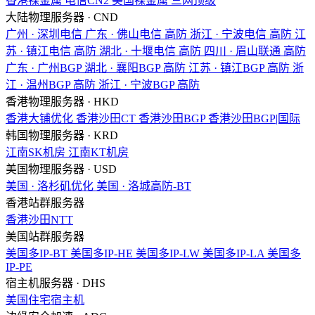
香港裸金属
电信CN2
美国裸金属
三网顶级
大陆物理服务器 · CND
广州 · 深圳电信
广东 · 佛山电信
高防
浙江 · 宁波电信
高防
江
苏 · 镇江电信
高防
湖北 · 十堰电信
高防
四川 · 眉山联通
高防
广东 · 广州BGP
湖北 · 襄阳BGP
高防
江苏 · 镇江BGP
高防
浙
江 · 温州BGP
高防
浙江 · 宁波BGP
高防
香港物理服务器 · HKD
香港大铺优化
香港沙田CT
香港沙田BGP
香港沙田BGP|国际
韩国物理服务器 · KRD
江南SK机房
江南KT机房
美国物理服务器 · USD
美国 · 洛杉矶优化
美国 · 洛城高防-BT
香港站群服务器
香港沙田NTT
美国站群服务器
美国多IP-BT
美国多IP-HE
美国多IP-LW
美国多IP-LA
美国多
IP-PE
宿主机服务器 · DHS
美国住宅宿主机