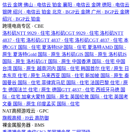
信云
金牌
佛山 · 电信云
铂金
襄阳 · 电信云
金牌
德阳 · 电信云
银牌
绍兴 · 电信云
铂金
北京 · BGP云
金牌
广州 · BGP云
金牌
绍兴 · BGP云
铂金
跨境电商专区 · CBE
洛杉矶NTT
9929 · 住宅
洛杉矶CGT
9929 · 住宅
洛杉矶NTT
4837 · 住宅
洛杉矶GTT
4837 · 住宅
洛杉矶CGT
4837 · 住宅
本
德CGT
国际 · 住宅
夏洛特ISP
国际 · 住宅
夏洛特AMD
国际 ·
原生
夏洛特Gold
国际 · 原生
洛杉矶GIS
国际 · 原生
洛杉矶IS
国际 · 原生
洛杉矶GT
国际 · 原生
中国香港
国际 · 住宅
中国
台湾
国际 · 原生
越南河内
国际 · 住宅
韩国首尔
住宅 / 原生
日
本东京
住宅 / 原生
马来西亚
国际 · 住宅
新加披
国际 · 原生
泰
国曼谷
国际 · 住宅
菲律宾马尼
国际 · 住宅
法国巴黎
住宅 / 原
生
德国法兰
住宅 / 原生
德国GTT
4837 · 住宅
西班牙马德
国
际 · 住宅
加拿大蒙特
国际 · 原生
英国伦敦
国际 · 住宅
英国考
文垂
国际 · 原生
印度孟买
国际 · 住宅
NAT高频游戏云 · GPC
旗舰高频 · I9云
高防御
裸金属服务器 · BMS