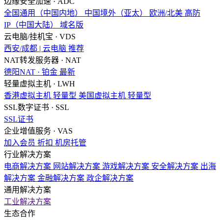
边缘安全加速 · ADC
全国通用（中国内地）
中国境外（亚太）
欧洲/北美
高防
IP（中国大陆）
域名版
云电脑/挂机宝 · VDS
西安/成都 | 云电脑
推荐
NAT转发服务器 · NAT
德阳NAT · 铂金
最新
轻量虚拟主机 · LWH
香港虚拟主机
轻量型
美国虚拟主机
轻量型
SSL数字证书 · SSL
SSL证书
企业增值服务 · VAS
加入会员
折扣
机房托管
行业解决方案
电商解决方案
网站解决方案
游戏解决方案
安全解决方案
出海
解决方案
金融解决方案
政企解决方案
通用解决方案
工业解决方案
生态合作