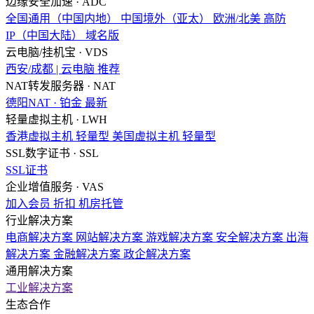
边缘安全加速 · ADC
全国通用（中国内地）
中国境外（亚太）
欧洲/北美
高防
IP（中国大陆）
域名版
云电脑/挂机宝 · VDS
西安/成都 | 云电脑
推荐
NAT转发服务器 · NAT
德阳NAT · 铂金
最新
轻量虚拟主机 · LWH
香港虚拟主机
轻量型
美国虚拟主机
轻量型
SSL数字证书 · SSL
SSL证书
企业增值服务 · VAS
加入会员
折扣
机房托管
行业解决方案
电商解决方案
网站解决方案
游戏解决方案
安全解决方案
出海
解决方案
金融解决方案
政企解决方案
通用解决方案
工业解决方案
生态合作