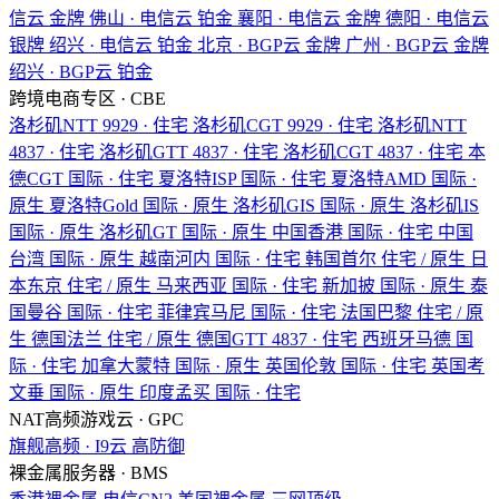
信云
金牌
佛山 · 电信云
铂金
襄阳 · 电信云
金牌
德阳 · 电信云
银牌
绍兴 · 电信云
铂金
北京 · BGP云
金牌
广州 · BGP云
金牌
绍兴 · BGP云
铂金
跨境电商专区 · CBE
洛杉矶NTT
9929 · 住宅
洛杉矶CGT
9929 · 住宅
洛杉矶NTT
4837 · 住宅
洛杉矶GTT
4837 · 住宅
洛杉矶CGT
4837 · 住宅
本
德CGT
国际 · 住宅
夏洛特ISP
国际 · 住宅
夏洛特AMD
国际 ·
原生
夏洛特Gold
国际 · 原生
洛杉矶GIS
国际 · 原生
洛杉矶IS
国际 · 原生
洛杉矶GT
国际 · 原生
中国香港
国际 · 住宅
中国
台湾
国际 · 原生
越南河内
国际 · 住宅
韩国首尔
住宅 / 原生
日
本东京
住宅 / 原生
马来西亚
国际 · 住宅
新加披
国际 · 原生
泰
国曼谷
国际 · 住宅
菲律宾马尼
国际 · 住宅
法国巴黎
住宅 / 原
生
德国法兰
住宅 / 原生
德国GTT
4837 · 住宅
西班牙马德
国
际 · 住宅
加拿大蒙特
国际 · 原生
英国伦敦
国际 · 住宅
英国考
文垂
国际 · 原生
印度孟买
国际 · 住宅
NAT高频游戏云 · GPC
旗舰高频 · I9云
高防御
裸金属服务器 · BMS