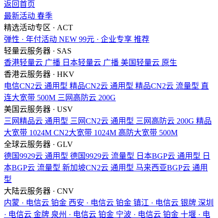
返回首页
最新活动
春季
精选活动专区 · ACT
弹性 · 年付活动
NEW
99元 · 企业专享
推荐
轻量云服务器 · SAS
香港轻量云
广播
日本轻量云
广播
美国轻量云
原生
香港云服务器 · HKV
电信CN2云
通用型
精品CN2云
通用型
精品CN2云
流量型
直
连大宽带
500M
三网高防云
200G
美国云服务器 · USV
三网精品云
通用型
三网CN2云
通用型
三网高防云
200G
精品
大宽带
1024M
CN2大宽带
1024M
高防大宽带
500M
全球云服务器 · GLV
德国9929云
通用型
德国9929云
流量型
日本BGP云
通用型
日
本BGP云
流量型
新加坡CN2云
通用型
马来西亚BGP云
通用
型
大陆云服务器 · CNV
内蒙 · 电信云
铂金
西安 · 电信云
铂金
镇江 · 电信云
银牌
深圳
· 电信云
金牌
泉州 · 电信云
铂金
宁波 · 电信云
铂金
十堰 · 电