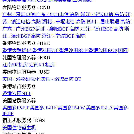
香港裸金属
电信CN2
美国裸金属
三网顶级
大陆物理服务器 · CND
广州 · 深圳电信
广东 · 佛山电信
高防
浙江 · 宁波电信
高防
江
苏 · 镇江电信
高防
湖北 · 十堰电信
高防
四川 · 眉山联通
高防
广东 · 广州BGP
湖北 · 襄阳BGP
高防
江苏 · 镇江BGP
高防
浙
江 · 温州BGP
高防
浙江 · 宁波BGP
高防
香港物理服务器 · HKD
香港大铺优化
香港沙田CT
香港沙田BGP
香港沙田BGP|国际
韩国物理服务器 · KRD
江南SK机房
江南KT机房
美国物理服务器 · USD
美国 · 洛杉矶优化
美国 · 洛城高防-BT
香港站群服务器
香港沙田NTT
美国站群服务器
美国多IP-BT
美国多IP-HE
美国多IP-LW
美国多IP-LA
美国多
IP-PE
宿主机服务器 · DHS
美国住宅宿主机