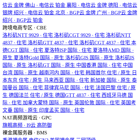
信云
金牌
佛山 · 电信云
铂金
襄阳 · 电信云
金牌
德阳 · 电信云
银牌
绍兴 · 电信云
铂金
北京 · BGP云
金牌
广州 · BGP云
金牌
绍兴 · BGP云
铂金
跨境电商专区 · CBE
洛杉矶NTT
9929 · 住宅
洛杉矶CGT
9929 · 住宅
洛杉矶NTT
4837 · 住宅
洛杉矶GTT
4837 · 住宅
洛杉矶CGT
4837 · 住宅
本
德CGT
国际 · 住宅
夏洛特ISP
国际 · 住宅
夏洛特AMD
国际 ·
原生
夏洛特Gold
国际 · 原生
洛杉矶GIS
国际 · 原生
洛杉矶IS
国际 · 原生
洛杉矶GT
国际 · 原生
中国香港
国际 · 住宅
中国
台湾
国际 · 原生
越南河内
国际 · 住宅
韩国首尔
住宅 / 原生
日
本东京
住宅 / 原生
马来西亚
国际 · 住宅
新加披
国际 · 原生
泰
国曼谷
国际 · 住宅
菲律宾马尼
国际 · 住宅
法国巴黎
住宅 / 原
生
德国法兰
住宅 / 原生
德国GTT
4837 · 住宅
西班牙马德
国
际 · 住宅
加拿大蒙特
国际 · 原生
英国伦敦
国际 · 住宅
英国考
文垂
国际 · 原生
印度孟买
国际 · 住宅
NAT高频游戏云 · GPC
旗舰高频 · I9云
高防御
裸金属服务器 · BMS