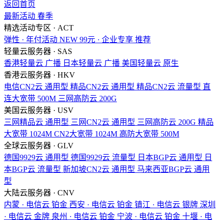
返回首页
最新活动
春季
精选活动专区 · ACT
弹性 · 年付活动
NEW
99元 · 企业专享
推荐
轻量云服务器 · SAS
香港轻量云
广播
日本轻量云
广播
美国轻量云
原生
香港云服务器 · HKV
电信CN2云
通用型
精品CN2云
通用型
精品CN2云
流量型
直
连大宽带
500M
三网高防云
200G
美国云服务器 · USV
三网精品云
通用型
三网CN2云
通用型
三网高防云
200G
精品
大宽带
1024M
CN2大宽带
1024M
高防大宽带
500M
全球云服务器 · GLV
德国9929云
通用型
德国9929云
流量型
日本BGP云
通用型
日
本BGP云
流量型
新加坡CN2云
通用型
马来西亚BGP云
通用
型
大陆云服务器 · CNV
内蒙 · 电信云
铂金
西安 · 电信云
铂金
镇江 · 电信云
银牌
深圳
· 电信云
金牌
泉州 · 电信云
铂金
宁波 · 电信云
铂金
十堰 · 电