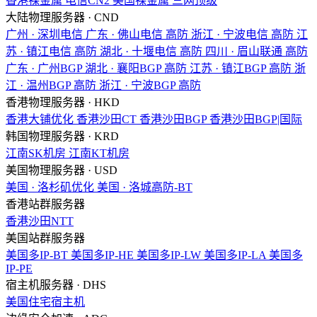
香港裸金属
电信CN2
美国裸金属
三网顶级
大陆物理服务器 · CND
广州 · 深圳电信
广东 · 佛山电信
高防
浙江 · 宁波电信
高防
江
苏 · 镇江电信
高防
湖北 · 十堰电信
高防
四川 · 眉山联通
高防
广东 · 广州BGP
湖北 · 襄阳BGP
高防
江苏 · 镇江BGP
高防
浙
江 · 温州BGP
高防
浙江 · 宁波BGP
高防
香港物理服务器 · HKD
香港大铺优化
香港沙田CT
香港沙田BGP
香港沙田BGP|国际
韩国物理服务器 · KRD
江南SK机房
江南KT机房
美国物理服务器 · USD
美国 · 洛杉矶优化
美国 · 洛城高防-BT
香港站群服务器
香港沙田NTT
美国站群服务器
美国多IP-BT
美国多IP-HE
美国多IP-LW
美国多IP-LA
美国多
IP-PE
宿主机服务器 · DHS
美国住宅宿主机