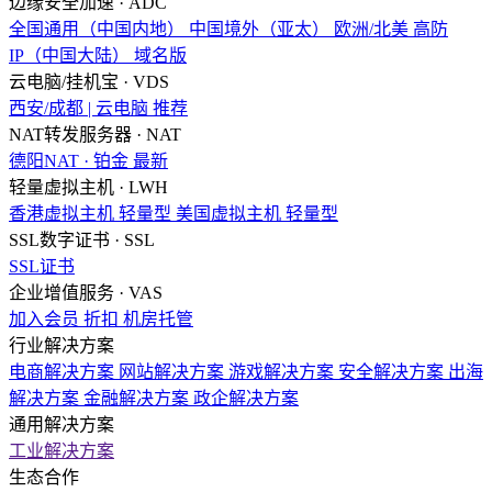
边缘安全加速 · ADC
全国通用（中国内地）
中国境外（亚太）
欧洲/北美
高防
IP（中国大陆）
域名版
云电脑/挂机宝 · VDS
西安/成都 | 云电脑
推荐
NAT转发服务器 · NAT
德阳NAT · 铂金
最新
轻量虚拟主机 · LWH
香港虚拟主机
轻量型
美国虚拟主机
轻量型
SSL数字证书 · SSL
SSL证书
企业增值服务 · VAS
加入会员
折扣
机房托管
行业解决方案
电商解决方案
网站解决方案
游戏解决方案
安全解决方案
出海
解决方案
金融解决方案
政企解决方案
通用解决方案
工业解决方案
生态合作